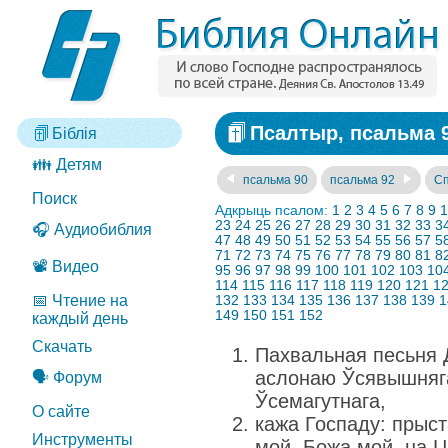
Псалтыр, псальма 
Біблія
👪 Детям
псальма 90
псальма 92
Сп
Поиск
Адкрыць псалом:
1
2
3
4
5
6
7
8
9
1
23
24
25
26
27
28
29
30
31
32
33
3
🎧 Аудиобиблия
47
48
49
50
51
52
53
54
55
56
57
5
71
72
73
74
75
76
77
78
79
80
81
8
📽️ Видео
95
96
97
98
99
100
101
102
103
10
114
115
116
117
118
119
120
121
1
📅 Чтение на
132
133
134
135
136
137
138
139
1
149
150
151
152
каждый день
Скачать
Пахвальная песьня 
аслонаю Ўсявышняга,
🗣️ Форум
Ўсемагутнага,
О сайте
кажа Госпаду: прыст
Инструменты
мой, Божа мой, на 