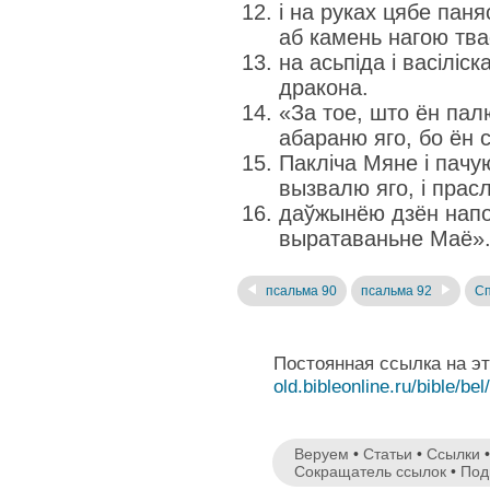
і на руках цябе паня
аб камень нагою тв
на асьпіда і васіліск
дракона.
«За тое, што ён пал
абараню яго, бо ён 
Пакліча Мяне і пачую
вызвалю яго, і прас
даўжынёю дзён напоў
выратаваньне Маё»
псальма 90
псальма 92
Сп
Постоянная ссылка на э
old.bibleonline.ru/bible/bel
Веруем
•
Статьи
•
Ссылки
Сокращатель ссылок
•
Под