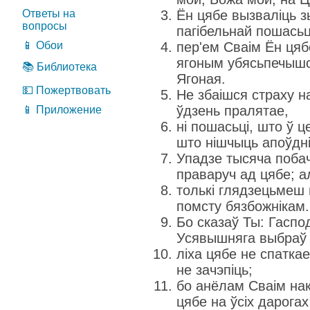
Ответы на
Ён цябе вызваліць з
вопросы
пагібельнай пошасьц
📱 Обои
пер'ем Сваім Ён цяб
ягоным убясьпечышся
📚 Библиотека
Ягоная.
💵 Пожертвовать
Не збаішся страху н
ўдзень пралятае,
📱 Приложение
ні пошасьці, што ў ц
што нішчыць апоўдні
Упадзе тысяча побач
праваруч ад цябе; ал
толькі глядзецьмеш 
помсту бязбожнікам.
Бо сказаў Ты: Гаспо
Усявышняга выбраў 
ліха цябе не спатка
не зачэпіць;
бо анёлам Сваім на
цябе на ўсіх дарогах 