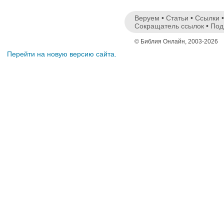
Веруем
•
Статьи
•
Ссылки
Сокращатель ссылок
•
Под
© Библия Онлайн, 2003-2026
Перейти на новую версию сайта.