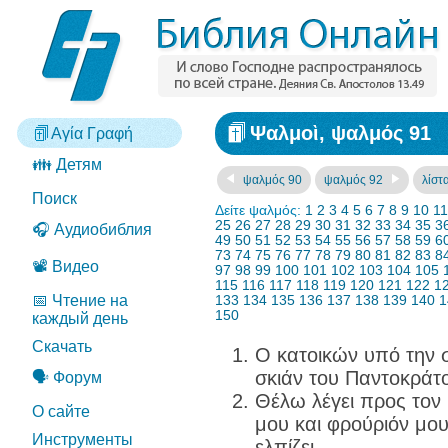
Ψαλμοὶ, ψαλμός 91
Αγία Γραφή
👪 Детям
ψαλμός 90
ψαλμός 92
λίστ
Поиск
Δείτε ψαλμός:
1
2
3
4
5
6
7
8
9
10
11
25
26
27
28
29
30
31
32
33
34
35
3
🎧 Аудиобиблия
49
50
51
52
53
54
55
56
57
58
59
6
73
74
75
76
77
78
79
80
81
82
83
8
📽️ Видео
97
98
99
100
101
102
103
104
105
115
116
117
118
119
120
121
122
1
📅 Чтение на
133
134
135
136
137
138
139
140
1
150
каждый день
Скачать
Ο κατοικών υπό την 
σκιάν του Παντοκράτορ
🗣️ Форум
Θέλω λέγει προς τον 
О сайте
μου και φρούριόν μου
Инструменты
ελπίζει.