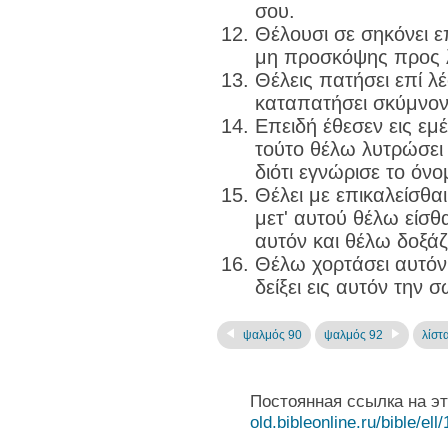
σου.
Θέλουσι σε σηκόνει ε
μη προσκόψης προς λ
Θέλεις πατήσει επί λέ
καταπατήσει σκύμνον
Επειδή έθεσεν εις εμ
τούτο θέλω λυτρώσει
διότι εγνώρισε το όν
Θέλει με επικαλείσθαι
μετ' αυτού θέλω είσθα
αυτόν και θέλω δοξάζ
Θέλω χορτάσει αυτόν
δείξει εις αυτόν την 
ψαλμός 90
ψαλμός 92
λίστ
Постоянная ссылка на э
old.bibleonline.ru/bible/ell