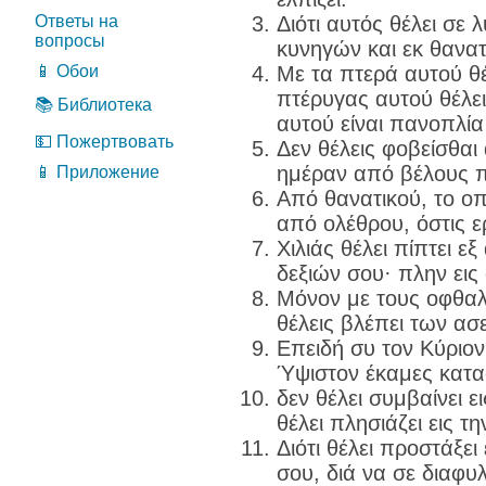
Ответы на
Διότι αυτός θέλει σε 
вопросы
κυνηγών και εκ θανα
📱 Обои
Με τα πτερά αυτού θέ
πτέρυγας αυτού θέλει
📚 Библиотека
αυτού είναι πανοπλία
💵 Пожертвовать
Δεν θέλεις φοβείσθαι
ημέραν από βέλους 
📱 Приложение
Από θανατικού, το οπ
από ολέθρου, όστις ε
Χιλιάς θέλει πίπτει ε
δεξιών σου· πλην εις 
Μόνον με τους οφθαλ
θέλεις βλέπει των α
Επειδή συ τον Κύριον
Ύψιστον έκαμες κατα
δεν θέλει συμβαίνει ε
θέλει πλησιάζει εις τ
Διότι θέλει προστάξει
σου, διά να σε διαφυ