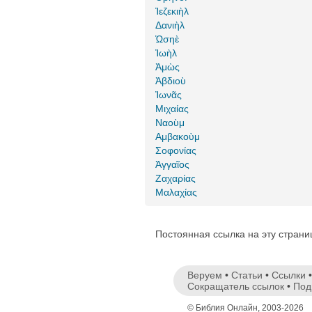
Ἰεζεκιὴλ
Δανιὴλ
Ὡσηὲ
Ἰωὴλ
Ἀμὼς
Ἀβδιοὺ
Ἰωνᾶς
Μιχαίας
Ναοὺμ
Αμβακοὺμ
Σοφονίας
Ἁγγαῖος
Ζαχαρίας
Μαλαχίας
Постоянная ссылка на эту стран
Веруем
•
Статьи
•
Ссылки
Сокращатель ссылок
•
Под
© Библия Онлайн, 2003-2026