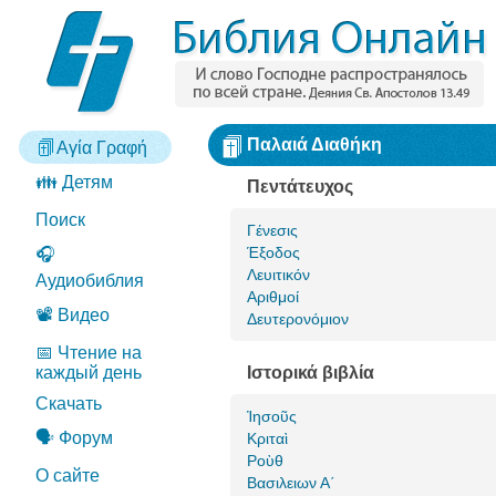
Παλαιά Διαθήκη
Αγία Γραφή
👪 Детям
Πεντάτευχος
Поиск
Γένεσις
Έξοδος
🎧
Λευιτικόν
Аудиобиблия
Αριθμοί
📽️ Видео
Δευτερονόμιον
📅 Чтение на
каждый день
Ιστορικά βιβλία
Скачать
Ἰησοῦς
🗣️ Форум
Κριταὶ
Ροὺθ
О сайте
Βασιλειων Α΄