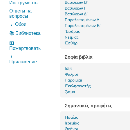
Βασιλειων Β΄
Инструменты
Βασιλειων Γ΄
Ответы на
Βασιλειων Δ΄
вопросы
Παραλειπομένων Α
📱 Обои
Παραλειπομένων Β΄
Ἒσδρας
📚 Библиотека
Νεεμιας
💵
Ἐσθὴρ
Пожертвовать
📱
Σοφία βιβλία
Приложение
Ἰῶβ
Ψαλμοὶ
Παροιμιαι
Ἐκκλησιαστὴς
ᾎσμα
Σημαντικές προφήτες
Ἠσαΐας
Ιερεμίας
Θρῆνοι