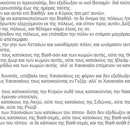
οικούντα εν Ιερουσαλήμ, δεν εξεδίωξαν οι υιοί Βενιαμίν· διά το
 Ιερουσαλήμ έως της ημέρας ταύτης.
 και αυτοί επί Βαιθήλ· και ο Κύριος ήτο μετ' αυτών.
σήφ να κατασκοπεύσωσι την Βαιθήλ· το δε όνομα της πόλεως ήτ
θρωπον εξερχόμενον εκ της πόλεως, και είπον προς αυτόν, Δείξ
της πόλεως, και θέλομεν κάμει έλεος εις σε.
 είσοδον της πόλεως, και επάταξαν την πόλιν εν στόματι μαχαίρα
ού απέπεμψαν.
 την γην των Χετταίων και ωκοδόμησε πόλιν, και ωνόμασεν αυτή
ύτης.
τους κατοίκους της Βαιθ-σαν και των κωμών αυτής, ούτε της 
ς της Δωρ και των κωμών αυτής, ούτε τους κατοίκους της Ιβλεάμ
εγιδδώ και των κωμών αυτής· αλλ' οι Χαναναίοι επέμενον να κα
λ δυνατός, υπέβαλε τους Χαναναίους εις φόρον και δεν εξεδίωξ
ς Χαναναίους τους κατοικούντας εν Γεζέρ· αλλ' οι Χαναναίοι κ
τους κατοικούντας την Κιτρών ουδέ τους κατοικούντας την Νααλ
 έγειναν υποτελείς.
κατοίκους της Ακχώ, ούτε τους κατοίκους της Σιδώνος, ούτε της
φίκ, ούτε της Ρεώβ·
ύ των Χαναναίων των κατοίκων του τόπου· διότι δεν εξεδίωξεν α
υς κατοίκους της Βαιθ-σεμές, ούτε τους κατοίκους της Βαιθ-ανά
 του τόπου· οι δε κάτοικοι της Βαιθ-σεμές και της Βαιθ-ανάθ έγ