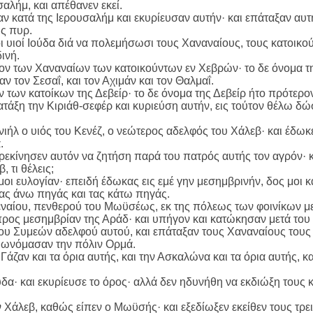
σαλήμ, και απέθανεν εκεί.
αν κατά της Ιερουσαλήμ και εκυρίευσαν αυτήν· και επάταξαν αυτ
ις πυρ.
ι υιοί Ιούδα διά να πολεμήσωσι τους Χαναναίους, τους κατοικούν
ινή.
ίον των Χαναναίων των κατοικούντων εν Χεβρών· το δε όνομα 
ν τον Σεσαΐ, και τον Αχιμάν και τον Θαλμαΐ.
ν των κατοίκων της Δεβείρ· το δε όνομα της Δεβείρ ήτο πρότερο
ατάξη την Κιριάθ-σεφέρ και κυριεύση αυτήν, εις τούτον θέλω δ
ιήλ ο υιός του Κενέζ, ο νεώτερος αδελφός του Χάλεβ· και έδωκ
.
αρεκίνησεν αυτόν να ζητήση παρά του πατρός αυτής τον αγρόν· 
, τι θέλεις;
μοι ευλογίαν· επειδή έδωκας εις εμέ γην μεσημβρινήν, δος μοι 
τας άνω πηγάς και τας κάτω πηγάς.
Κεναίου, πενθερού του Μωϋσέως, εκ της πόλεως των φοινίκων με
 προς μεσημβρίαν της Αράδ· και υπήγον και κατώκησαν μετά του
του Συμεών αδελφού αυτού, και επάταξαν τους Χαναναίους τους
ι ωνόμασαν την πόλιν Ορμά.
 Γάζαν και τα όρια αυτής, και την Ασκαλώνα και τα όρια αυτής, κ
ύδα· και εκυρίευσε το όρος· αλλά δεν ηδυνήθη να εκδιώξη τους 
 Χάλεβ, καθώς είπεν ο Μωϋσής· και εξεδίωξεν εκείθεν τους τρει