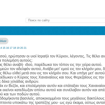
βλίων
14
15
16
17
18
19
20
21
ησού, ηρώτησαν οι υιοί Ισραήλ τον Κύριον, λέγοντες, Τις θέλε
α πολεμήση αυτούς;
ας θέλει αναβή· ιδού, παρέδωκα τον τόπον εις την χείρα αυτού.
υμεών τον αδελφόν αυτού, Ανάβα μετ' εμού εις τον κλήρόν μου,
 θέλω ελθεί μετά σου εις τον κλήρόν σου. Και υπήγε μετ' αυτο
ρέδωκεν ο Κύριος τους Χαναναίους και τους Φερεζαίους εις την 
κ δέκα χιλιάδας ανδρών.
έκ εν Βεζέκ, και επολέμησαν αυτόν και επάταξαν τους Χαναναίου
αι εκείνοι κατεδίωξαν οπίσω αυτού και συνέλαβον αυτόν και απ
ού και των ποδών αυτού.
Εβδομήκοντα βασιλείς, αποκεκομμένοι τους μεγάλους δακτύλους
πτοντα υποκάτω της τραπέζης μου· ως εγώ έκαμα, ούτως ανταπ