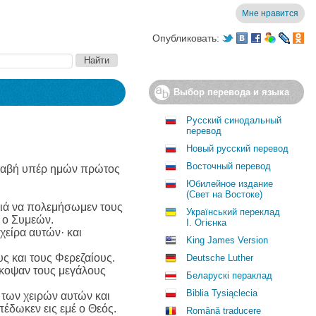
Мне нравится
Опубликовать:
Выбор перевода и языка
Русский синодальный
перевод
Новый русский перевод
Восточный перевод
ι αναβή υπέρ ημών πρώτος
Юбилейное издание
(Свет на Востоке)
 διά να πολεμήσωμεν τους
Український переклад
ύ ο Συμεών.
І. Огієнка
χείρα αυτών· και
King James Version
ς και τους Φερεζαίους.
Deutsche Luther
έκοψαν τους μεγάλους
Беларускі пераклад
Biblia Tysiąclecia
 των χειρών αυτών και
έδωκεν εις εμέ ο Θεός.
Română traducere