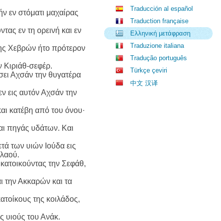
Traducción al español
ήν εν στόματι μαχαίρας
Traduction française
τας εν τη ορεινή και εν
Ελληνική μετάφραση
Traduzione italiana
της Χεβρών ήτο πρότερον
Tradução português
ν Κιριάθ-σεφέρ.
Türkçe çeviri
ώσει Αχσάν την θυγατέρα
中文 汉译
εν εις αυτόν Αχσάν την
και κατέβη από του όνου·
και πηγάς υδάτων. Και
τά των υιών Ιούδα εις
 λαού.
 κατοικούντας την Σεφάθ,
αι την Ακκαρών και τα
κατοίκους της κοιλάδος,
ς υιούς του Ανάκ.