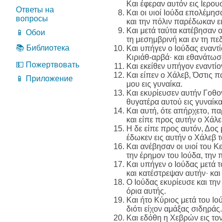
Και έφεραν αυτόν εις Ιερου
Ответы на
Και οι υιοί Ιούδα επολέμησ
вопросы
και την πόλιν παρέδωκαν ε
Και μετά ταύτα κατέβησαν ο
📱 Обои
τη μεσημβρινή και εν τη πεδ
📚 Библиотека
Και υπήγεν ο Ιούδας εναντ
Κιριάθ-αρβά· και εθανάτωσα
💵 Пожертвовать
Και εκείθεν υπήγον εναντίο
Και είπεν ο Χάλεβ, Όστις π
📱 Приложение
μου εις γυναίκα.
Και εκυρίευσεν αυτήν Γοθον
θυγατέρα αυτού εις γυναίκα
Και αυτή, ότε απήρχετο, π
και είπε προς αυτήν ο Χάλεβ
Η δε είπε προς αυτόν, Δος 
έδωκεν εις αυτήν ο Χάλεβ 
Και ανέβησαν οι υιοί του 
την έρημον του Ιούδα, την
Και υπήγεν ο Ιούδας μετά 
και κατέστρεψαν αυτήν· κα
Ο Ιούδας εκυρίευσε και την
όρια αυτής.
Και ήτο Κύριος μετά του Ιο
διότι είχον αμάξας σιδηράς.
Και εδόθη η Χεβρών εις τον