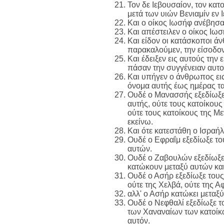
Τον δε Ιεβουσαίον, τον κατ
μετά των υιών Βενιαμίν εν
Και ο οίκος Ιωσήφ ανέβησαν
Και απέστειλεν ο οίκος Ιω
Και είδον οι κατάσκοποι άν
παρακαλούμεν, την είσοδον 
Και έδειξεν εις αυτούς την
πάσαν την συγγένειαν αυτ
Και υπήγεν ο άνθρωπος εις
όνομα αυτής έως ημέρας τα
Ουδέ ο Μανασσής εξεδίωξε 
αυτής, ούτε τους κατοίκου
ούτε τους κατοίκους της Μ
εκείνω.
Και ότε κατεστάθη ο Ισραή
Ουδέ ο Εφραΐμ εξεδίωξε του
αυτών.
Ουδέ ο Ζαβουλών εξεδίωξε 
κατώκουν μεταξύ αυτών και
Ουδέ ο Ασήρ εξεδίωξε τους 
ούτε της Χελβά, ούτε της Α
αλλ' ο Ασήρ κατώκει μεταξ
Ουδέ ο Νεφθαλί εξεδίωξε το
των Χαναναίων των κατοίκων
αυτόν.