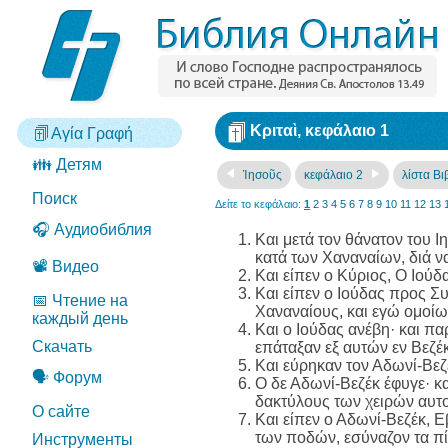
Κριταὶ, κεφάλαιο 1
Αγία Γραφή
👪 Детям
Ἰησοῦς
κεφάλαιο 2
λίστα Βι
Поиск
Δείτε το κεφάλαιο:
1
2
3
4
5
6
7
8
9
10
11
12
13
🎧 Аудиобиблия
Και μετά τον θάνατον του Ι
κατά των Χαναναίων, διά ν
📽️ Видео
Και είπεν ο Κύριος, Ο Ιούδ
Και είπεν ο Ιούδας προς Σ
📅 Чтение на
Χαναναίους, και εγώ ομοίως
каждый день
Και ο Ιούδας ανέβη· και πα
Скачать
επάταξαν εξ αυτών εν Βεζέ
Και εύρηκαν τον Αδωνί-Βεζ
🗣️ Форум
Ο δε Αδωνί-Βεζέκ έφυγε· κ
δακτύλους των χειρών αυτ
О сайте
Και είπεν ο Αδωνί-Βεζέκ, 
των ποδών, εσύναζον τα πί
Инструменты