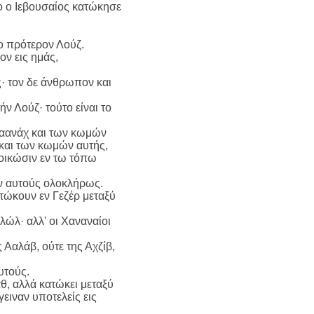
ύτο ο Ιεβουσαίος κατώκησε
ο πρότερον Λούζ.
ον εις ημάς,
ς· τον δε άνθρωπον και
ν Λούζ· τούτο είναι το
Θαανάχ και των κωμών
 και των κωμών αυτής,
τοικώσιν εν τω τόπω
εν αυτούς ολοκλήρως.
ατώκουν εν Γεζέρ μεταξύ
ώλ· αλλ' οι Χαναναίοι
 Ααλάβ, ούτε της Αχζίβ,
υτούς.
θ, αλλά κατώκει μεταξύ
ειναν υποτελείς εις