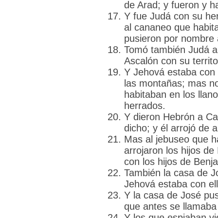
de Arad; y fueron y h
Y fue Judá con su he
al cananeo que habita
pusieron por nombre 
Tomó también Judá a 
Ascalón con su territo
Y Jehová estaba con J
las montañas; mas no
habitaban en los llano
herrados.
Y dieron Hebrón a Ca
dicho; y él arrojó de a
Mas al jebuseo que h
arrojaron los hijos de
con los hijos de Benj
También la casa de Jo
Jehová estaba con ell
Y la casa de José pus
que antes se llamaba
Y los que espiaban v