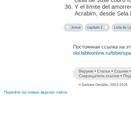
casa de José cobró fue
Y el límite del amorr
Acrabim, desde Sela h
Josué
capítulo 2
Lista de L
Постоянная ссылка на э
old.bibleonline.ru/bible/sp
Веруем
•
Статьи
•
Ссылки
Сокращатель ссылок
•
Под
© Библия Онлайн, 2003-2026
Перейти на новую версию сайта.