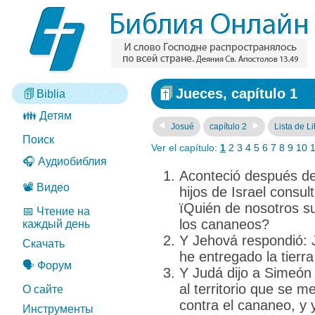
Jueces, capítulo 1
Biblia
👪 Детям
Josué
capítulo 2
Lista de L
Поиск
Ver el capítulo:
1
2
3
4
5
6
7
8
9
10
🎧 Аудиобиблия
Aconteció después de
📽️ Видео
hijos de Israel consul
їQuién de nosotros su
📅 Чтение на
los cananeos?
каждый день
Y Jehová respondió: 
Скачать
he entregado la tierr
🗣️ Форум
Y Judá dijo a Simeó
al territorio que se 
О сайте
contra el cananeo, y y
Инструменты