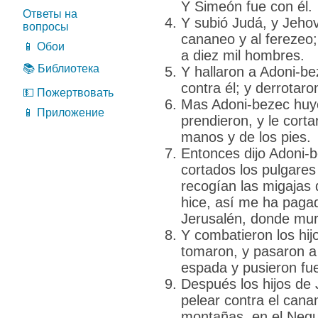
Y Simeón fue con él.
Ответы на
Y subió Judá, y Jeho
вопросы
cananeo y al ferezeo;
📱 Обои
a diez mil hombres.
📚 Библиотека
Y hallaron a Adoni-b
contra él; y derrotaro
💵 Пожертвовать
Mas Adoni-bezec huyó;
📱 Приложение
prendieron, y le corta
manos y de los pies.
Entonces dijo Adoni-b
cortados los pulgares
recogían las migajas
hice, así me ha pagad
Jerusalén, donde mur
Y combatieron los hij
tomaron, y pasaron a 
espada y pusieron fue
Después los hijos de
pelear contra el cana
montañas, en el Negue