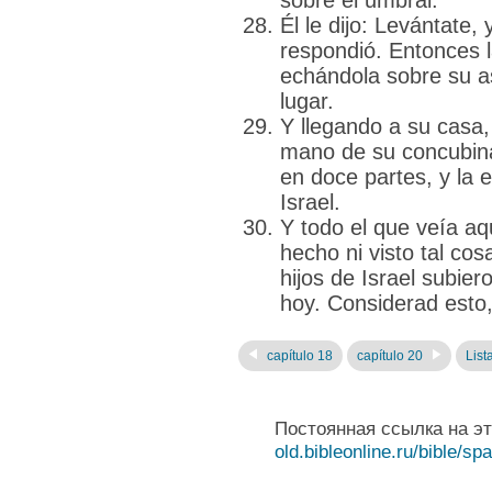
sobre el umbral.
Él le dijo: Levántate,
respondió. Entonces l
echándola sobre su as
lugar.
Y llegando a su casa,
mano de su concubina
en doce partes, y la e
Israel.
Y todo el que veía aq
hecho ni visto tal co
hijos de Israel subier
hoy. Considerad esto
capítulo 18
capítulo 20
List
Постоянная ссылка на э
old.bibleonline.ru/bible/sp