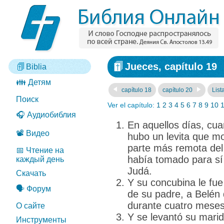
Jueces, capítulo 19
Biblia
👪 Детям
capítulo 18
capítulo 20
List
Поиск
Ver el capítulo:
1
2
3
4
5
6
7
8
9
10
🎧 Аудиобиблия
En aquellos días, cua
📽️ Видео
hubo un levita que m
parte más remota del 
📅 Чтение на
había tomado para sí
каждый день
Judá.
Скачать
Y su concubina le fue 
🗣️ Форум
de su padre, a Belén 
durante cuatro meses
О сайте
Y se levantó su marido
Инструменты