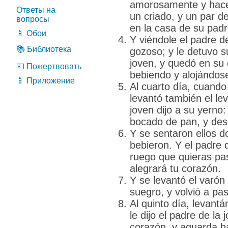
amorosamente y hacer
Ответы на
un criado, y un par de
вопросы
en la casa de su padr
📱 Обои
Y viéndole el padre de 
📚 Библиотека
gozoso; y le detuvo s
joven, y quedó en su 
💵 Пожертвовать
bebiendo y alojándose 
📱 Приложение
Al cuarto día, cuand
levantó también el lev
joven dijo a su yerno
bocado de pan, y desp
Y se sentaron ellos d
bebieron. Y el padre d
ruego que quieras pas
alegrará tu corazón.
Y se levantó el varón 
suegro, y volvió a pas
Al quinto día, levant
le dijo el padre de la
corazón, y aguarda ha