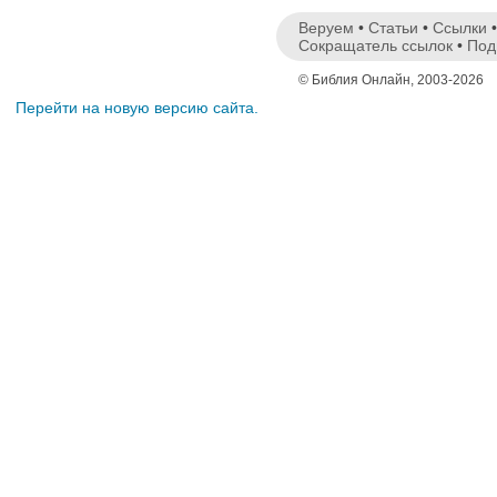
Веруем
•
Статьи
•
Ссылки
Сокращатель ссылок
•
Под
© Библия Онлайн, 2003-2026
Перейти на новую версию сайта.