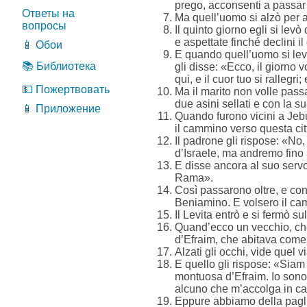
prego, acconsenti a passar qu
Ответы на
Ma quell’uomo si alzò per a
вопросы
Il quinto giorno egli si levò
e aspettate finché declini 
📱 Обои
E quando quell’uomo si levò
📚 Библиотека
gli disse: «Ecco, il giorno vo
qui, e il cuor tuo si ralleg
💵 Пожертвовать
Ma il marito non volle passa
due asini sellati e con la 
📱 Приложение
Quando furono vicini a Jebus
il cammino verso questa cit
Il padrone gli rispose: «No,
d’Israele, ma andremo fino
E disse ancora al suo serv
Rama».
Così passarono oltre, e con
Beniamino. E volsero il ca
Il Levita entrò e si fermò s
Quand’ecco un vecchio, che
d’Efraim, che abitava come 
Alzati gli occhi, vide quel 
E quello gli rispose: «Siam
montuosa d’Efraim. Io sono 
alcuno che m’accolga in ca
Eppure abbiamo della paglia