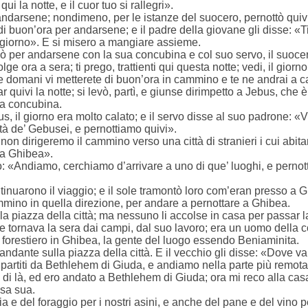
i la notte, e il cuor tuo si rallegri».
ndarsene; nondimeno, per le istanze del suocero, pernottò quiv
 di buon’ora per andarsene; e il padre della giovane gli disse: «Ti p
il giorno». E si misero a mangiare assieme.
 per andarsene con la sua concubina e col suo servo, il suocero
lge ora a sera; ti prego, trattienti qui questa notte; vedi, il giorno
ri; e domani vi metterete di buon’ora in cammino e te ne andrai a 
r quivi la notte; si levò, partì, e giunse dirimpetto a Jebus, ch
sua concubina.
, il giorno era molto calato; e il servo disse al suo padrone: «Vi
tà de’ Gebusei, e pernottiamo quivi».
 non dirigeremo il cammino verso una città di stranieri i cui abitan
 a Ghibea».
o: «Andiamo, cerchiamo d’arrivare a uno di que’ luoghi, e perno
tinuarono il viaggio; e il sole tramontò loro com’eran presso a 
mmino in quella direzione, per andare a pernottare a Ghibea.
ulla piazza della città; ma nessuno li accolse in casa per passar l
 tornava la sera dai campi, dal suo lavoro; era un uomo della
forestiero in Ghibea, la gente del luogo essendo Beniaminita.
viandante sulla piazza della città. E il vecchio gli disse: «Dove v
 partiti da Bethlehem di Giuda, e andiamo nella parte più remota
di là, ed ero andato a Bethlehem di Giuda; ora mi reco alla casa
sa sua.
 e del foraggio per i nostri asini, e anche del pane e del vino p