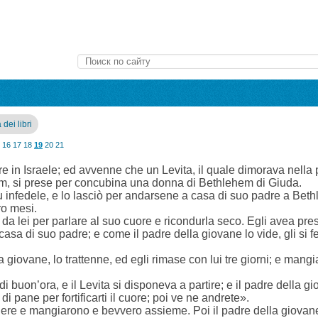
 dei libri
16
17
18
19
20
21
re in Israele; ed avvenne che un Levita, il quale dimorava nella 
m, si prese per concubina una donna di Bethlehem di Giuda.
u infedele, e lo lasciò per andarsene a casa di suo padre a Bet
ro mesi.
 da lei per parlare al suo cuore e ricondurla seco. Egli avea pre
asa di suo padre; e come il padre della giovane lo vide, gli si f
la giovane, lo trattenne, ed egli rimase con lui tre giorni; e man
 di buon’ora, e il Levita si disponeva a partire; e il padre della g
 pane per fortificarti il cuore; poi ve ne andrete».
re e mangiarono e bevvero assieme. Poi il padre della giovane 