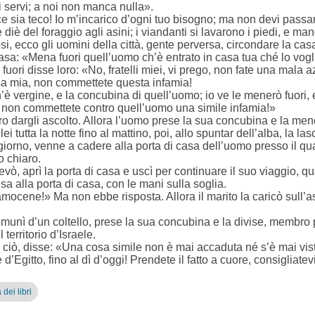
i servi; a noi non manca nulla».
ce sia teco! Io m’incarico d’ogni tuo bisogno; ma non devi passar
diè del foraggio agli asini; i viandanti si lavarono i piedi, e m
, ecco gli uomini della città, gente perversa, circondare la casa
casa: «Mena fuori quell’uomo ch’è entrato in casa tua ché lo vo
 fuori disse loro: «No, fratelli miei, vi prego, non fate una mala 
a mia, non commettete questa infamia!
’è vergine, e la concubina di quell’uomo; io ve le menerò fuori, 
a non commettete contro quell’uomo una simile infamia!»
o dargli ascolto. Allora l’uomo prese la sua concubina e la menò 
 tutta la notte fino al mattino, poi, allo spuntar dell’alba, la la
giorno, venne a cadere alla porta di casa dell’uomo presso il qua
o chiaro.
i levò, aprì la porta di casa e uscì per continuare il suo viaggio, 
a alla porta di casa, con le mani sulla soglia.
amocene!» Ma non ebbe risposta. Allora il marito la caricò sull’as
 munì d’un coltello, prese la sua concubina e la divise, membro
 territorio d’Israele.
ciò, disse: «Una cosa simile non è mai accaduta né s’è mai vista
d’Egitto, fino al dì d’oggi! Prendete il fatto a cuore, consigliatev
 dei libri