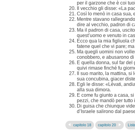
per il garzone che è coi tuo
Il vecchio gli disse: «La pa
Così lo menò in casa sua, e 
Mentre stavano rallegrandosi
dire al vecchio, padron di 
Ma il padron di casa, uscito
quest’uomo e venuto in cas
Ecco qua la mia figliuola ch
fatene quel che vi pare; m
Ma quegli uomini non voller
conobbero, e abusarono di lei
E quella donna, sul far del 
quivi rimase finché fu giorn
Il suo marito, la mattina, s
sua concubina, giacer distes
Egli le disse: «Lèvati, andi
alla sua dimora.
E come fu giunto a casa, si
pezzi, che mandò per tutto il
Di guisa che chiunque vide 
d’Israele salirono dal paese 
capitolo 18
capitolo 20
Lista