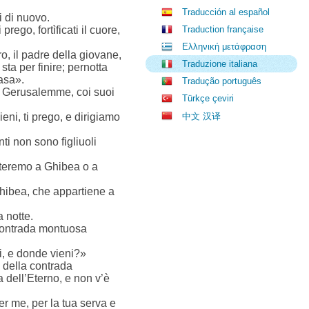
Traducción al español
i di nuovo.
rego, fortìficati il cuore,
Traduction française
Ελληνική μετάφραση
, il padre della giovane,
Traduzione italiana
 sta per finire; pernotta
casa».
Tradução português
e è Gerusalemme, coi suoi
Türkçe çeviri
eni, ti prego, e dirigiamo
中文 汉译
ti non sono figliuoli
tteremo a Ghibea o a
Ghibea, che appartiene a
a notte.
 contrada montuosa
ai, e donde vieni?»
 della contrada
 dell’Eterno, e non v’è
er me, per la tua serva e