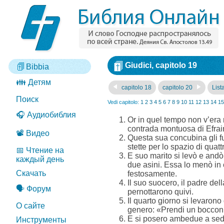
Giudici, capitolo 19
Bibbia
👪 Детям
capitolo 18
capitolo 20
Lista
Поиск
Vedi capitolo:
1
2
3
4
5
6
7
8
9
10
11
12
13
14
15
🎧 Аудиобиблия
Or in quel tempo non v’era 
contrada montuosa di Efrai
📽️ Видео
Questa sua concubina gli f
stette per lo spazio di quatt
📅 Чтение на
E suo marito si levò e andò
каждый день
due asini. Essa lo menò in c
Скачать
festosamente.
Il suo suocero, il padre del
🗣️ Форум
pernottarono quivi.
Il quarto giorno si levarono
О сайте
genero: «Prendi un boccon di
E si posero ambedue a sede
Инструменты