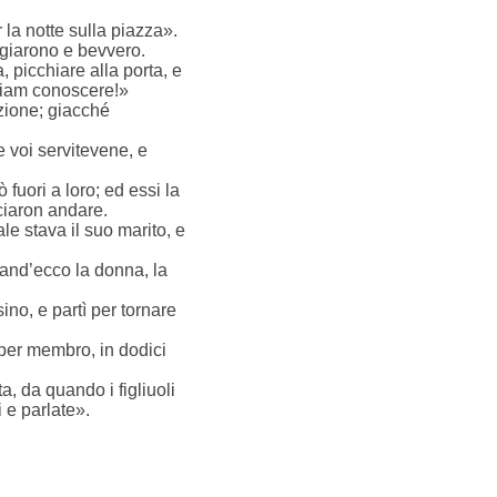
 la notte sulla piazza».
angiarono e bevvero.
, picchiare alla porta, e
gliam conoscere!»
azione; giacché
e voi servitevene, e
fuori a loro; ed essi la
sciaron andare.
le stava il suo marito, e
quand’ecco la donna, la
ino, e partì per tornare
 per membro, in dodici
, da quando i figliuoli
i e parlate».