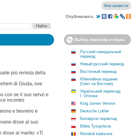
Мне нравится
Опубликовать:
Выбор перевода и языка
Русский синодальный
перевод
Новый русский перевод
Восточный перевод
parte più remota della
Юбилейное издание
hlehem di Giuda, ove
(Свет на Востоке)
Український переклад
so con se il suo servo e
І. Огієнка
ece incontro
King James Version
giarono e bevvero e
Deutsche Luther
Беларускі пераклад
iovane disse al suo
Biblia Tysiąclecia
disse al marito: «Ti
Română traducere