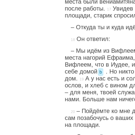
места были вениамитяна
после работы.
Увидев 
площади, старик спроси
– Откуда ты и куда ид
Он ответил:
– Мы идём из Вифлеем
места нагорий Ефраима, 
Вифлеем, что в Иудее, 
себе домой
. Но никто
b
дом.
А у нас есть и с
ослов, и хлеб с вином д
– для меня, твоей служа
нами. Больше нам ничег
– Пойдёмте ко мне д
сам позабочусь о ваших 
на площади.