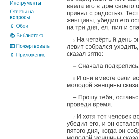
Инструменты
ввела его в дом своего о
Ответы на
принял с радостью. Тест
вопросы
женщины, убедил его ост
📱 Обои
на три дня, ел, пил и сп
📚 Библиотека
На четвёртый день о
левит собрался уходить
💵 Пожертвовать
сказал зятю:
📱 Приложение
– Сначала подкрепись,
И они вместе сели ес
молодой женщины сказа
– Прошу тебя, останьс
проведи время.
И хотя тот человек в
убедил его, и он осталс
пятого дня, когда он соб
молодой женщины сказа