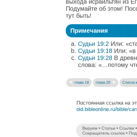
выхода исраильтян из Ег
Подумайте об этом! Посо
тут быть!
Примечания
Судьи 19:2
Или: «ст
Судьи 19:18
Или: «в
Судьи 19:28
В древн
слова: «…потому чт
глава 18
глава 20
Список 
Постоянная ссылка на э
old.bibleonline.ru/bible/ca
Веруем
•
Статьи
•
Ссылки
Сокращатель ссылок
•
Под