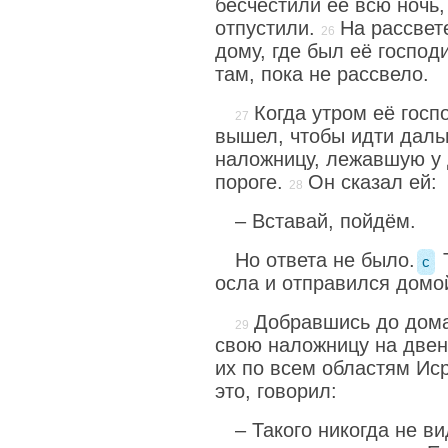
бесчестили её всю ночь, 
отпустили.
На рассвет
дому, где был её господ
там, пока не рассвело.
Когда утром её госп
вышел, чтобы идти даль
наложницу, лежавшую у 
пороге.
Он сказал ей:
– Вставай, пойдём.
Но ответа не было.
Т
c
осла и отправился домо
Добравшись до дома
свою наложницу на двен
их по всем областям Ис
это, говорил:
– Такого никогда не в