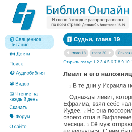
Судьи, глава 19
Священное
Писание
глава 18
глава 20
Список 
👪 Детям
Открыть главу:
1
2
3
4
5
6
7
8
9
10
Поиск
🎧 Аудиобиблия
Левит и его наложни
📽️ Видео
В те дни у Исраила н
📅 Чтение на
Однажды левит, котор
каждый день
Ефраима, взял себе на
Скачать
Иудее.
Но она поссори
🗣️ Форум
своего отца в Вифлееме
месяца.
Её муж отправи
О сайте
её вернуться. С ним был