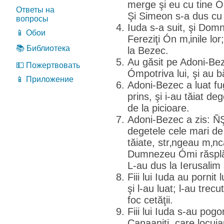
merge şi eu cu tine Ón
Ответы на
Şi Simeon s-a dus cu 
вопросы
Iuda s-a suit, şi Domn
📱 Обои
Fereziţi Ón m‚inile lo
📚 Библиотека
la Bezec.
Au găsit pe Adoni-Bez
💵 Пожертвовать
Ómpotriva lui, şi au b
📱 Приложение
Adoni-Bezec a luat fug
prins, şi i-au tăiat de
de la picioare.
Adoni-Bezec a zis: Ñ
degetele cele mari de l
tăiate, str‚ngeau m‚
Dumnezeu Ómi răsplăt
L-au dus la Ierusalim 
Fiii lui Iuda au pornit
şi l-au luat; l-au trecu
foc cetăţii.
Fiii lui Iuda s-au pogo
Canaaniţi, care locuia