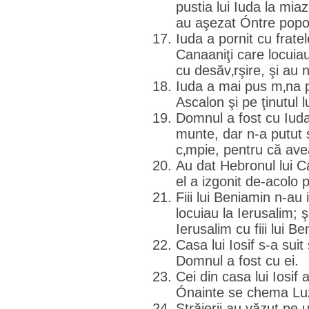
pustia lui Iuda la mia
au aşezat Óntre popo
Iuda a pornit cu frate
Canaaniţi care locuiau
cu desăv‚rşire, şi au
Iuda a mai pus m‚na p
Ascalon şi pe ţinutul lu
Domnul a fost cu Iuda
munte, dar n-a putut s
c‚mpie, pentru că ave
Au dat Hebronul lui 
el a izgonit de-acolo pe
Fiii lui Beniamin n-au 
locuiau la Ierusalim; ş
Ierusalim cu fiii lui 
Casa lui Iosif s-a suit
Domnul a fost cu ei.
Cei din casa lui Iosif 
Ónainte se chema Lu
Străjerii au văzut pe 