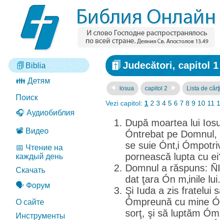
Judecători, capitol 1
Biblia
👪 Детям
Iosua
capitol 2
Lista de cărţ
Поиск
Vezi capitol:
1
2
3
4
5
6
7
8
9
10
11
🎧 Аудиобиблия
După moartea lui Iosua
📽️ Видео
Óntrebat pe Domnul, ş
se suie Ónt‚i Ómpotri
📅 Чтение на
pornească lupta cu ei
каждый день
Domnul a răspuns: ÑI
Скачать
dat ţara Ón m‚inile lui.
🗣️ Форум
Şi Iuda a zis fratelui
Ómpreună cu mine Ón 
О сайте
sorţ, şi să luptăm Ómp
Инструменты