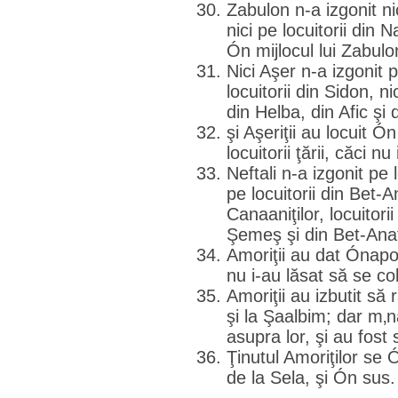
Zabulon n-a izgonit nic
nici pe locuitorii din N
Ón mijlocul lui Zabulon
Nici Aşer n-a izgonit p
locuitorii din Sidon, n
din Helba, din Afic şi
şi Aşeriţii au locuit Ó
locuitorii ţării, căci nu
Neftali n-a izgonit pe 
pe locuitorii din Bet-A
Canaaniţilor, locuitorii 
Şemeş şi din Bet-Anat 
Amoriţii au dat Ónapoi
nu i-au lăsat să se c
Amoriţii au izbutit să
şi la Şaalbim; dar m‚n
asupra lor, şi au fost 
Ţinutul Amoriţilor se 
de la Sela, şi Ón sus.