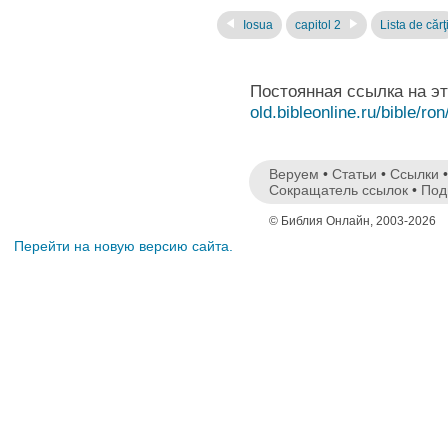
Iosua
capitol 2
Lista de cărţ
Постоянная ссылка на э
old.bibleonline.ru/bible/ron
Веруем
•
Статьи
•
Ссылки
Сокращатель ссылок
•
Под
© Библия Онлайн, 2003-2026
Перейти на новую версию сайта.