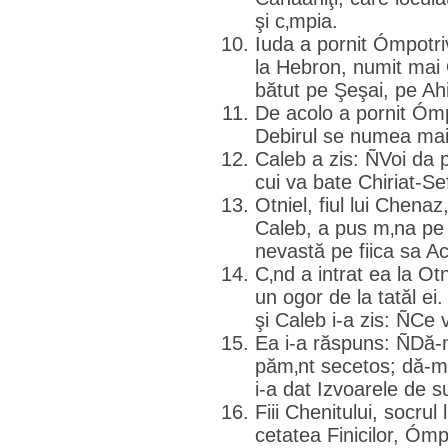
şi c‚mpia.
Iuda a pornit Ómpotri
la Hebron, numit mai 
bătut pe Şeşai, pe Ah
De acolo a pornit Ómpo
Debirul se numea mai 
Caleb a zis: ÑVoi da 
cui va bate Chiriat-Sef
Otniel, fiul lui Chenaz,
Caleb, a pus m‚na pe 
nevastă pe fiica sa A
C‚nd a intrat ea la O
un ogor de la tatăl ei
şi Caleb i-a zis: ÑCe 
Ea i-a răspuns: ÑDă-m
păm‚nt secetos; dă-mi
i-a dat Izvoarele de s
Fiii Chenitului, socrul 
cetatea Finicilor, Ómp