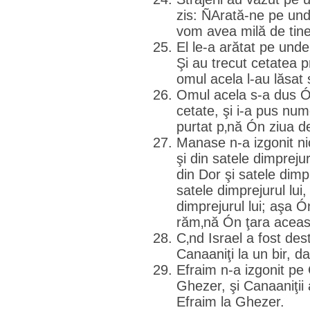
zis: ÑArată-ne pe und
vom avea milă de tine
El le-a arătat pe unde
Şi au trecut cetatea p
omul acela l-au lăsat s
Omul acela s-a dus Ón 
cetate, şi i-a pus nu
purtat p‚nă Ón ziua de
Manase n-a izgonit nic
şi din satele dimprejur
din Dor şi satele dimpr
satele dimprejurul lui
dimprejurul lui; aşa Ón
răm‚nă Ón ţara aceas
C‚nd Israel a fost des
Canaaniţi la un bir, da
Efraim n-a izgonit pe 
Ghezer, şi Canaaniţii a
Efraim la Ghezer.