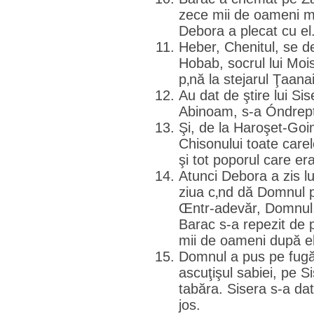
zece mii de oameni m
Debora a plecat cu el
Heber, Chenitul, se des
Hobab, socrul lui Mois
p‚nă la stejarul Ţaan
Au dat de ştire lui Sis
Abinoam, s-a Óndrept
Şi, de la Haroşet-Goim
Chisonului toate carel
şi tot poporul care era
Atunci Debora a zis lu
ziua c‚nd dă Domnul p
Œntr-adevăr, Domnul,
Barac s-a repezit de 
mii de oameni după el
Domnul a pus pe fugă 
ascuţişul sabiei, pe Si
tabăra. Sisera s-a dat 
jos.