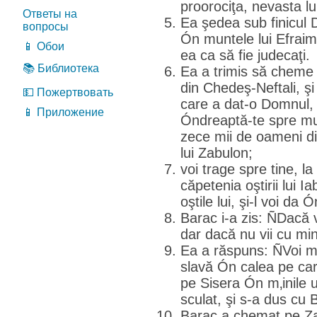
proorociţa, nevasta lu
Ответы на
Ea şedea sub finicul 
вопросы
Ón muntele lui Efraim; 
📱 Обои
ea ca să fie judecaţi.
📚 Библиотека
Ea a trimis să cheme 
din Chedeş-Neftali, şi
💵 Пожертвовать
care a dat-o Domnul, 
📱 Приложение
Óndreaptă-te spre mun
zece mii de oameni din 
lui Zabulon;
voi trage spre tine, la
căpetenia oştirii lui 
oştile lui, şi-l voi da Ó
Barac i-a zis: ÑDacă 
dar dacă nu vii cu mi
Ea a răspuns: ÑVoi me
slavă Ón calea pe ca
pe Sisera Ón m‚inile 
sculat, şi s-a dus cu
Barac a chemat pe Zab