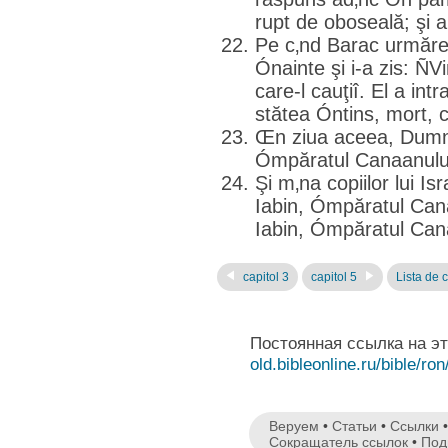
rupt de oboseală; şi a
Pe c‚nd Barac urmărea 
Ónainte şi i-a zis: ÑVi
care-l cauţiî. El a intr
stătea Óntins, mort, c
Œn ziua aceea, Dumne
Ómpăratul Canaanului, 
Şi m‚na copiilor lui Is
Iabin, Ómpăratul Cana
Iabin, Ómpăratul Can
capitol 3
capitol 5
Lista de c
Постоянная ссылка на э
old.bibleonline.ru/bible/ron
Веруем
•
Статьи
•
Ссылки
Сокращатель ссылок
•
Под