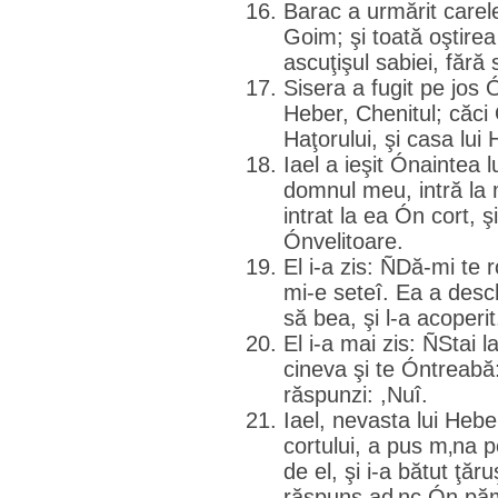
Barac a urmărit carele
Goim; şi toată oştirea
ascuţişul sabiei, fără
Sisera a fugit pe jos Ó
Heber, Chenitul; căci
Haţorului, şi casa lui
Iael a ieşit Ónaintea lu
domnul meu, intră la m
intrat la ea Ón cort, 
Ónvelitoare.
El i-a zis: ÑDă-mi te 
mi-e seteî. Ea a desch
să bea, şi l-a acoperit
El i-a mai zis: ÑStai l
cineva şi te Óntreabă:
răspunzi: ,Nuî.
Iael, nevasta lui Hebe
cortului, a pus m‚na 
de el, şi i-a bătut ţăr
răspuns ad‚nc Ón păm‚