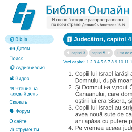
Judecători, capitol 4
Biblia
👪 Детям
capitol 3
capitol 5
Lista de c
Поиск
Vezi capitol:
1
2
3
4
5
6
7
8
9
10
11
🎧 Аудиобиблия
Copiii lui Israel iarăş
📽️ Видео
Domnului, după moart
Şi Domnul i-a v‚ndut Ó
📅 Чтение на
Canaanului, care dom
каждый день
oştirii lui era Sisera,
Скачать
Copiii lui Israel au st
🗣️ Форум
avea nouă sute de car
ani apăsa cu putere pe 
О сайте
Pe vremea aceea jude
Инструменты