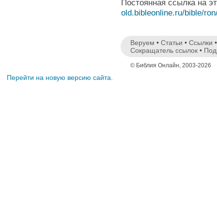
Постоянная ссылка на э
old.bibleonline.ru/bible/ron
Веруем
•
Статьи
•
Ссылки
Сокращатель ссылок
•
Под
© Библия Онлайн, 2003-2026
Перейти на новую версию сайта.