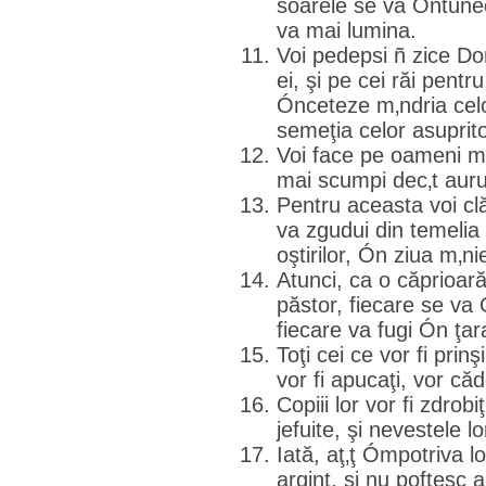
soarele se va Óntuneca
va mai lumina.
Voi pedepsi ñ zice D
ei, şi pe cei răi pentru
Ónceteze m‚ndria celo
semeţia celor asuprito
Voi face pe oameni mai
mai scumpi dec‚t aurul
Pentru aceasta voi clă
va zgudui din temelia
oştirilor, Ón ziua m‚ni
Atunci, ca o căprioară
păstor, fiecare se va
fiecare va fugi Ón ţara
Toţi cei ce vor fi prinşi
vor fi apucaţi, vor că
Copiii lor vor fi zdrobiţ
jefuite, şi nevestele lo
Iată, aţ‚ţ Ómpotriva l
argint, şi nu poftesc a