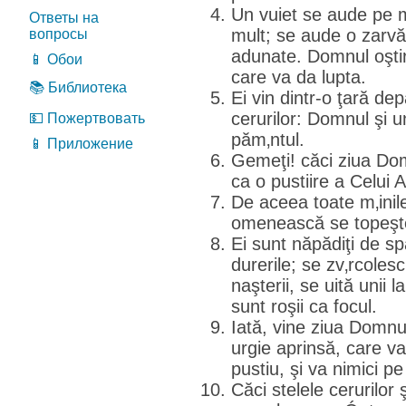
Un vuiet se aude pe m
Ответы на
mult; se aude o zarv
вопросы
adunate. Domnul oşti
📱 Обои
care va da lupta.
📚 Библиотека
Ei vin dintr-o ţară de
cerurilor: Domnul şi un
💵 Пожертвовать
păm‚ntul.
📱 Приложение
Gemeţi! căci ziua Do
ca o pustiire a Celui A
De aceea toate m‚inile
omenească se topeşt
Ei sunt năpădiţi de sp
durerile; se zv‚rcoles
naşterii, se uită unii l
sunt roşii ca focul.
Iată, vine ziua Domnulu
urgie aprinsă, care v
pustiu, şi va nimici pe
Căci stelele cerurilor 