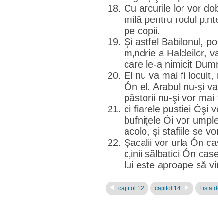
Cu arcurile lor vor dob
milă pentru rodul p‚nt
pe copii.
Şi astfel Babilonul, p
m‚ndrie a Haldeilor, 
care le-a nimicit Dum
El nu va mai fi locuit,
Ón el. Arabul nu-şi va
păstorii nu-şi vor mai
ci fiarele pustiei Óşi 
bufniţele Ói vor umple 
acolo, şi stafiile se vo
Şacalii vor urla Ón ca
c‚inii sălbatici Ón ca
lui este aproape să vin
capitol 12
capitol 14
Lista d