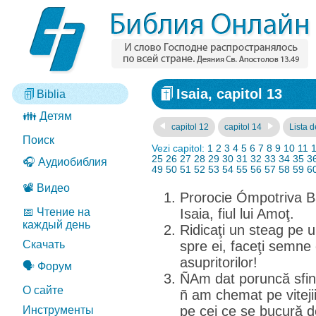
Isaia, capitol 13
Biblia
👪 Детям
capitol 12
capitol 14
Lista d
Поиск
Vezi capitol:
1
2
3
4
5
6
7
8
9
10
11
25
26
27
28
29
30
31
32
33
34
35
3
🎧 Аудиобиблия
49
50
51
52
53
54
55
56
57
58
59
6
📽️ Видео
Prorocie Ómpotriva Ba
📅 Чтение на
Isaia, fiul lui Amoţ.
каждый день
Ridicaţi un steag pe u
Скачать
spre ei, faceţi semne 
asupritorilor!
🗣️ Форум
ÑAm dat poruncă sfint
О сайте
ñ am chemat pe vitejii
pe cei ce se bucură 
Инструменты