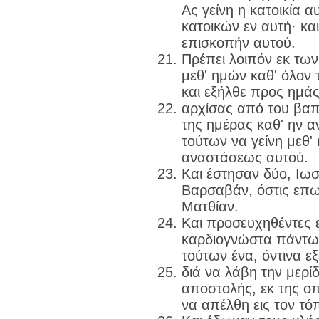
Ας γείνη η κατοικία α
κατοικών εν αυτή· κα
επισκοπήν αυτού.
Πρέπει λοιπόν εκ των
μεθ' ημών καθ' όλον τ
και εξήλθε προς ημάς
αρχίσας από του βαπ
της ημέρας καθ' ην α
τούτων να γείνη μεθ'
αναστάσεως αυτού.
Και έστησαν δύο, Ιω
Βαρσαβάν, όστις επω
Ματθίαν.
Και προσευχηθέντες ε
καρδιογνώστα πάντων
τούτων ένα, όντινα εξ
διά να λάβη την μερίδ
αποστολής, εκ της οπ
να απέλθη εις τον τό