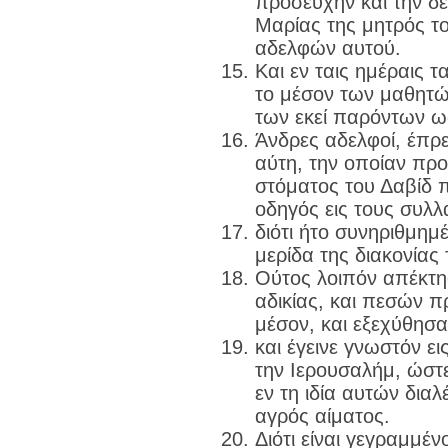
προσευχήν και την δέ
Μαρίας της μητρός το
αδελφών αυτού.
Και εν ταις ημέραις τ
το μέσον των μαθητών
των εκεί παρόντων ως
Άνδρες αδελφοί, έπρ
αύτη, την οποίαν προ
στόματος του Δαβίδ πε
οδηγός εις τους συλλ
διότι ήτο συνηριθμημ
μερίδα της διακονίας 
Ούτος λοιπόν απέκτη
αδικίας, και πεσών π
μέσον, και εξεχύθησα
και έγεινε γνωστόν ε
την Ιερουσαλήμ, ώστ
εν τη ιδία αυτών δια
αγρός αίματος.
Διότι είναι γεγραμμέ