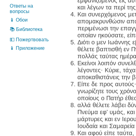
εμφανιζόμενος εις α
Ответы на
και λέγων τα περί τη
вопросы
Και συνερχόμενος μετ
📱 Обои
απομακρυνθώσιν από
περιμένωσι την επαγγ
📚 Библиотека
οποίαν ηκούσατε, είπ
💵 Пожертвовать
Διότι ο μεν Ιωάννης ε
📱 Приложение
θέλετε βαπτισθή εν Π
πολλάς ταύτας ημέρα
Εκείνοι λοιπόν συνελ
λέγοντες· Κύριε, τάχ
αποκαθιστάνεις την βα
Είπε δε προς αυτούς·
γνωρίζητε τους χρόνο
οποίους ο Πατήρ έθεσ
αλλά θέλετε λάβει δύ
Πνεύμα εφ' υμάς, και 
μάρτυρες και εν Ιερο
Ιουδαία και Σαμαρεία
Και αφού είπε ταύτα