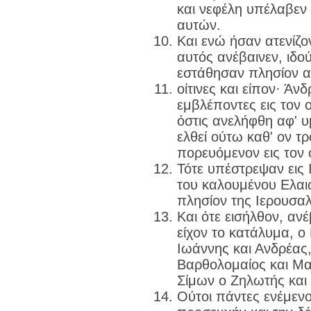
και νεφέλη υπέλαβε
αυτών.
Και ενώ ήσαν ατενίζο
αυτός ανέβαινεν, ιδο
εστάθησαν πλησίον 
οίτινες και είπον· Άνδ
εμβλέποντες εις τον 
όστις ανελήφθη αφ' υ
ελθεί ούτω καθ' ον τ
πορευόμενον εις τον
Τότε υπέστρεψαν εις
του καλουμένου Ελαιώ
πλησίον της Ιερουσα
Και ότε εισήλθον, αν
είχον το κατάλυμα, ο
Ιωάννης και Ανδρέας
Βαρθολομαίος και Μα
Σίμων ο Ζηλωτής και
Ούτοι πάντες ενέμεν