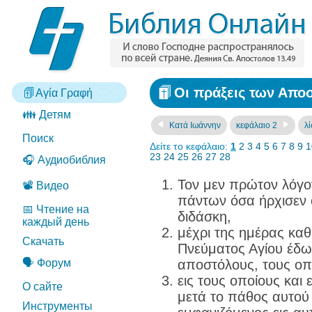
Οι πράξεις των Απο
Αγία Γραφή
👪 Детям
Κατά Ιωάννην
κεφάλαιο 2
λ
Поиск
Δείτε το κεφάλαιο:
1
2
3
4
5
6
7
8
9
1
23
24
25
26
27
28
🎧 Аудиобиблия
Τον μεν πρώτον λόγο
📽️ Видео
πάντων όσα ήρχισεν 
📅 Чтение на
διδάσκη,
каждый день
μέχρι της ημέρας καθ
Скачать
Πνεύματος Αγίου έδωκ
🗣️ Форум
αποστόλους, τους οπο
εις τους οποίους και
О сайте
μετά το πάθος αυτού
Инструменты