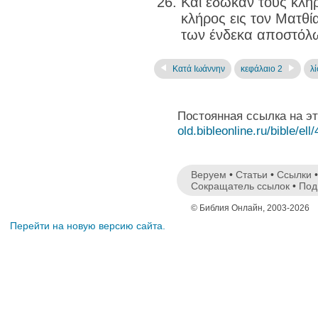
Και έδωκαν τους κλή
κλήρος εις τον Ματθί
των ένδεκα αποστόλ
Κατά Ιωάννην
κεφάλαιο 2
λ
Постоянная ссылка на э
old.bibleonline.ru/bible/ell
Веруем
•
Статьи
•
Ссылки
Сокращатель ссылок
•
Под
© Библия Онлайн, 2003-2026
Перейти на новую версию сайта.