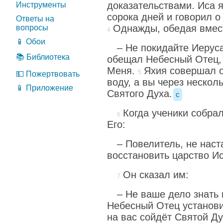
доказательствами. Иса 
Инструменты
сорока дней и говорил 
Ответы на
Однажды, обедая вмес
вопросы
📱 Обои
– Не покидайте Иеруса
📚 Библиотека
обещал Небесный Отец, 
Меня.
Яхия совершал о
💵 Пожертвовать
воду, а вы через нескол
📱 Приложение
Святого Духа.
c
Когда ученики собра
Его:
– Повелитель, не наст
восстановить царство И
Он сказал им:
– Не ваше дело знать 
Небесный Отец установи
на вас сойдёт Святой Ду