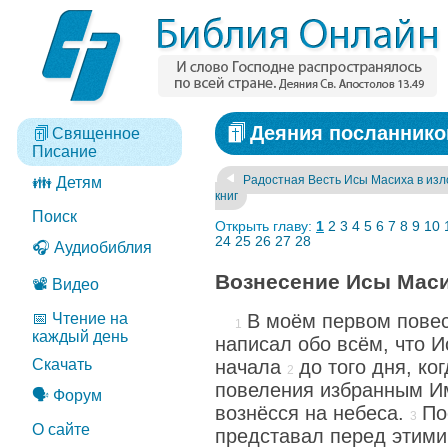
Деяния посланников
Священное
Писание
Радостная Весть Исы Масиха в из
👪 Детям
книг
Поиск
Открыть главу:
1
2
3
4
5
6
7
8
9
10
24
25
26
27
28
🎧 Аудиобиблия
Вознесение Исы Маси
📽️ Видео
📅 Чтение на
В моём первом пове
каждый день
написал обо всём, что И
Скачать
начала
до того дня, ко
повеления избранным И
🗣️ Форум
вознёсся на небеса.
По
О сайте
представал перед этим