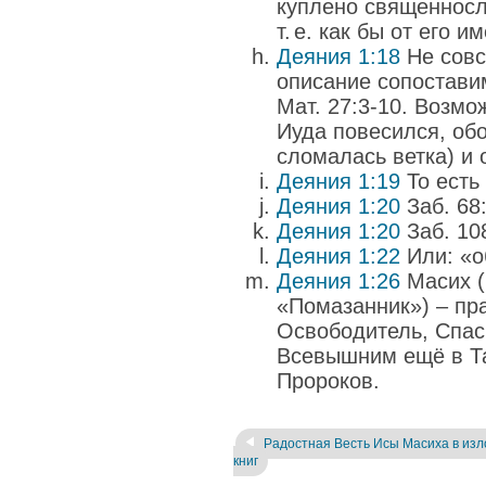
куплено священносл
т. е. как бы от его и
Деяния 1:18
Не совс
описание сопоставим
Мат. 27:3-10. Возмож
Иуда повесился, об
сломалась ветка) и 
Деяния 1:19
То есть
Деяния 1:20
Заб. 68:
Деяния 1:20
Заб. 108
Деяния 1:22
Или: «о
Деяния 1:26
Масих (
«Помазанник») – пр
Освободитель, Спас
Всевышним ещё в Та
Пророков.
Радостная Весть Исы Масиха в из
книг