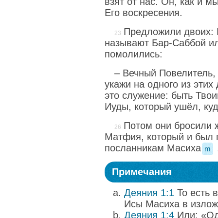
взят от нас. Он, как и 
Его воскресения.
Предложили двоих: 
называют Бар-Саббой ил
помолились:
– Вечный Повелитель,
укажи на одного из этих 
это служение: быть Тво
Иуды, который ушёл, ку
Потом они бросили 
Матфия, который и был 
посланникам Масиха
m
Примечания
Деяния 1:1
То есть в
Исы Масиха в излож
Деяния 1:4
Или: «Од