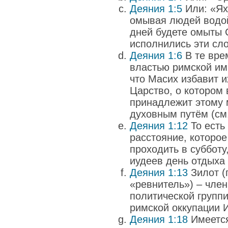
Деяния 1:5
Или: «Ях
омывая людей водой
дней будете омыты 
исполнились эти слов
Деяния 1:6
В те вре
властью римской им
что Масих избавит и
Царство, о котором
принадлежит этому 
духовным путём (см.
Деяния 1:12
То есть
расстояние, которо
проходить в субботу
иудеев день отдыха 
Деяния 1:13
Зилот (
«ревнитель») – член
политической групп
римской оккупации 
Деяния 1:18
Имеется