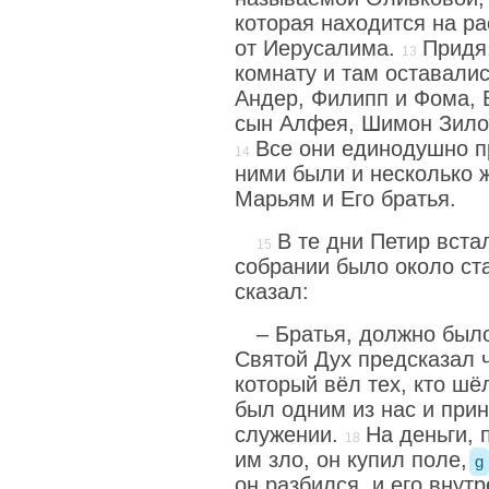
которая находится на ра
от Иерусалима.
Придя
комнату и там оставалис
Андер, Филипп и Фома, 
сын Алфея, Шимон Зило
Все они единодушно п
ними были и несколько 
Марьям и Его братья.
В те дни Петир вста
собрании было около ст
сказал:
– Братья, должно был
Святой Дух предсказал 
который вёл тех, кто шё
был одним из нас и при
служении.
На деньги,
им зло, он купил поле,
g
он разбился, и его внут