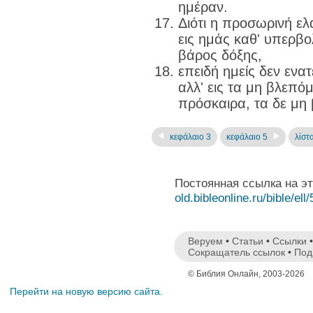
ημέραν.
Διότι η προσωρινή ελ
εις ημάς καθ' υπερβο
βάρος δόξης,
επειδή ημείς δεν ενατ
αλλ' εις τα μη βλεπόμ
πρόσκαιρα, τα δε μη
κεφάλαιο 3
κεφάλαιο 5
λίστ
Постоянная ссылка на э
old.bibleonline.ru/bible/ell
Веруем
•
Статьи
•
Ссылки
Сокращатель ссылок
•
Под
© Библия Онлайн, 2003-2026
Перейти на новую версию сайта.