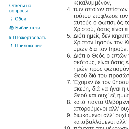
κεκαλυμμένον,
Ответы на
των οποίων απίστων
вопросы
τούτου ετύφλωσε τον 
📱 Обои
αυτούς ο φωτισμός το
📚 Библиотека
Χριστού, όστις είναι 
Διότι ημείς δεν κηρύτ
💵 Пожертвовать
Χριστόν Ιησούν τον Κ
📱 Приложение
υμών διά τον Ιησούν.
Διότι ο Θεός ο ειπών
σκότους, είναι όστις 
ημών προς φωτισμόν 
Θεού διά του προσώπ
Έχομεν δε τον θησαυρ
σκεύη, διά να ήναι η
Θεού και ουχί εξ ημώ
κατά πάντα θλιβόμενο
απορούμενοι αλλ' ουχ
διωκόμενοι αλλ' ουχί
καταβαλλόμενοι αλλ' 
πάντοτε την νέκρωσιν