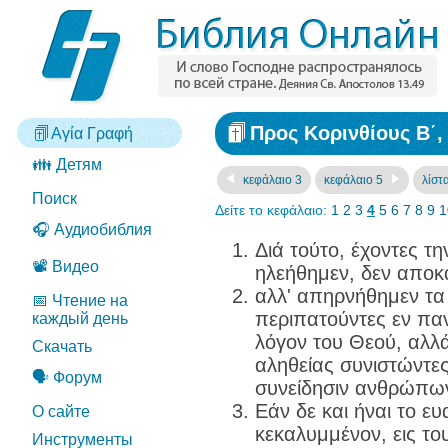
Προς Κορινθίους Β΄,
Αγία Γραφή
👪 Детям
κεφάλαιο 3
κεφάλαιο 5
λίστ
Поиск
Δείτε το κεφάλαιο:
1
2
3
4
5
6
7
8
9
1
🎧 Аудиобиблия
Διά τούτο, έχοντες τ
📽️ Видео
ηλεήθημεν, δεν αποκ
αλλ' απηρνήθημεν τα
📅 Чтение на
περιπατούντες εν πα
каждый день
λόγον του Θεού, αλλ
Скачать
αληθείας συνιστώντε
🗣️ Форум
συνείδησιν ανθρώπων
Εάν δε και ήναι το ε
О сайте
κεκαλυμμένον, εις το
Инструменты