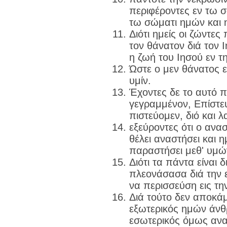
περιφέροντες εν τω 
τω σώματι ημών και 
Διότι ημείς οι ζώντε
τον θάνατον διά τον 
η ζωή του Ιησού εν τ
Ώστε ο μεν θάνατος εν
υμίν.
Έχοντες δε το αυτό π
γεγραμμένον, Επίστευ
πιστεύομεν, διό και 
εξεύροντες ότι ο ανα
θέλει αναστήσει και η
παραστήσει μεθ' υμώ
Διότι τα πάντα είναι 
πλεονάσασα διά την 
να περισσεύση εις τη
Διά τούτο δεν αποκάμ
εξωτερικός ημών άνθ
εσωτερικός όμως ανα