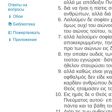
αλλά με απόδειξιν Π
Ответы на
διά να ήναι η πίστις 
вопросы
ανθρώπων, αλλά διά 
📱 Обои
Λαλούμεν δε σοφίαν 
📚 Библиотека
όμως ουχί του αιώνο
του αιώνος τούτου, 
💵 Пожертвовать
αλλά λαλούμεν σοφία
📱 Приложение
αποκεκρυμμένην, την
προ των αιώνων εις 
την οποίαν ουδείς τ
τούτου εγνώρισε· διότ
ήθελον σταυρώσει τον
αλλά καθώς είναι γεγ
οφθαλμός δεν είδε και
καρδίαν ανθρώπου δε
Θεός ητοίμασεν εις 
Εις ημάς δε ο Θεός 
Πνεύματος αυτού· επ
πάντα και τα βάθη τ
Διότι τις των ανθρώπ