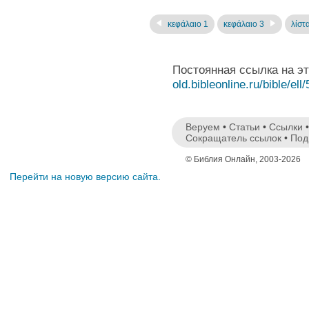
κεφάλαιο 1
κεφάλαιο 3
λίστ
Постоянная ссылка на э
old.bibleonline.ru/bible/ell
Веруем
•
Статьи
•
Ссылки
Сокращатель ссылок
•
Под
© Библия Онлайн, 2003-2026
Перейти на новую версию сайта.