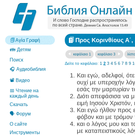
Προς Κορινθίους Α΄,
Αγία Γραφή
👪 Детям
κεφάλαιο 1
κεφάλαιο 3
λίστ
Поиск
Δείτε το κεφάλαιο:
1
2
3
4
5
6
7
8
9
1
🎧 Аудиобиблия
Και εγώ, αδελφοί, ότ
📽️ Видео
ουχί με υπεροχήν λόγ
εσάς την μαρτυρίαν τ
📅 Чтение на
Διότι απεφάσισα να μ
каждый день
ειμή Ιησούν Χριστόν,
Скачать
Και εγώ ήλθον προς ε
🗣️ Форум
φόβον και με τρόμον
και ο λόγος μου και 
О сайте
με καταπειστικούς λ
Инструменты