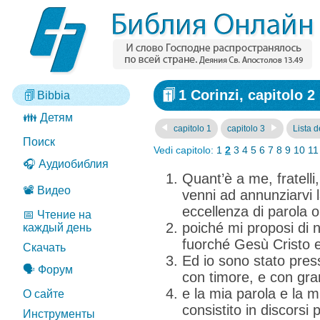
1 Corinzi, capitolo 2
Bibbia
👪 Детям
capitolo 1
capitolo 3
Lista de
Поиск
Vedi capitolo:
1
2
3
4
5
6
7
8
9
10
11
🎧 Аудиобиблия
Quant’è a me, fratelli
📽️ Видео
venni ad annunziarvi 
eccellenza di parola o
📅 Чтение на
poiché mi proposi di n
каждый день
fuorché Gesù Cristo e 
Скачать
Ed io sono stato pres
🗣️ Форум
con timore, e con gra
e la mia parola e la 
О сайте
consistito in discorsi
Инструменты