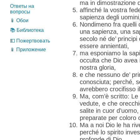
ma in dimostrazione di
Ответы на
affinché la vostra fed
вопросы
sapienza degli uomini
📱 Обои
Nondimeno fra quelli
📚 Библиотека
una sapienza, una sa
secolo né de’ principi
💵 Пожертвовать
essere annientati,
📱 Приложение
ma esponiamo la sapi
occulta che Dio avea i
nostra gloria,
e che nessuno de’ pri
conosciuta; perché, s
avrebbero crocifisso il
Ma, com’è scritto: Le
vedute, e che orecchi
salite in cuor d’uomo,
preparate per coloro 
Ma a noi Dio le ha riv
perché lo spirito inve
profonde di Dio.