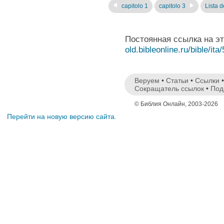
capitolo 1
capitolo 3
Lista de
Постоянная ссылка на э
old.bibleonline.ru/bible/ita
Веруем
•
Статьи
•
Ссылки
Сокращатель ссылок
•
Под
© Библия Онлайн, 2003-2026
Перейти на новую версию сайта.