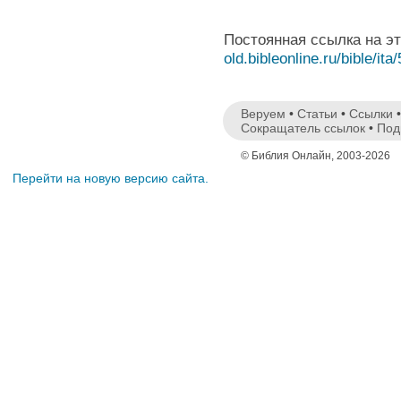
Постоянная ссылка на э
old.bibleonline.ru/bible/ita
Веруем
•
Статьи
•
Ссылки
Сокращатель ссылок
•
Под
© Библия Онлайн, 2003-2026
Перейти на новую версию сайта.