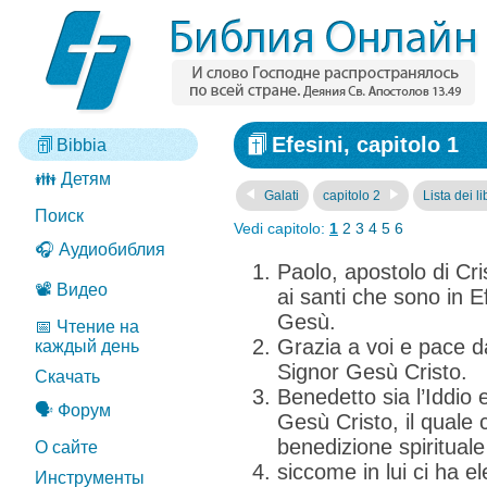
Efesini, capitolo 1
Bibbia
👪 Детям
Galati
capitolo 2
Lista dei li
Поиск
Vedi capitolo:
1
2
3
4
5
6
🎧 Аудиобиблия
Paolo, apostolo di Cri
📽️ Видео
ai santi che sono in Ef
Gesù.
📅 Чтение на
Grazia a voi e pace d
каждый день
Signor Gesù Cristo.
Скачать
Benedetto sia l’Iddio 
🗣️ Форум
Gesù Cristo, il quale 
benedizione spirituale 
О сайте
siccome in lui ci ha el
Инструменты