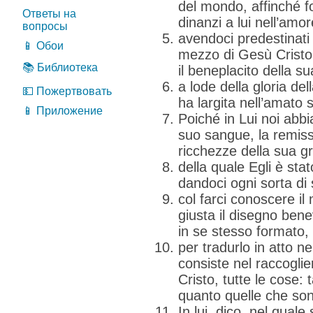
del mondo, affinché fo
Ответы на
dinanzi a lui nell’amor
вопросы
avendoci predestinati
📱 Обои
mezzo di Gesù Cristo,
📚 Библиотека
il beneplacito della su
a lode della gloria del
💵 Пожертвовать
ha largita nell’amato 
📱 Приложение
Poiché in Lui noi abb
suo sangue, la remiss
ricchezze della sua gr
della quale Egli è sta
dandoci ogni sorta di 
col farci conoscere il
giusta il disegno bene
in se stesso formato,
per tradurlo in atto n
consiste nel raccoglie
Cristo, tutte le cose: 
quanto quelle che son
In lui, dico, nel quale 