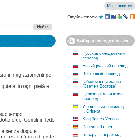
Мне нравится
Опубликовать:
Выбор перевода и языка
Русский синодальный
перевод
Новый русский перевод
Восточный перевод
sioni, ringraziamenti per
Юбилейное издание
 quieta, in ogni pietà e
(Свет на Востоке)
Церковнославянский
перевод
Український переклад
І. Огієнка
a suo tempo,
King James Version
dottore dei Gentili in fede
Deutsche Luther
a e senza dispute.
Беларускі пераклад
i trecce d’oro o di perle