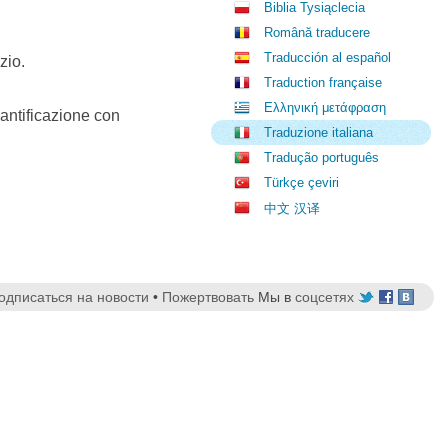
Biblia Tysiąclecia
Română traducere
Traducción al español
zio.
Traduction française
Ελληνική μετάφραση
santificazione con
Traduzione italiana
Tradução português
Türkçe çeviri
中文 汉译
одписаться на новости
•
Пожертвовать
Мы в
соцсетях