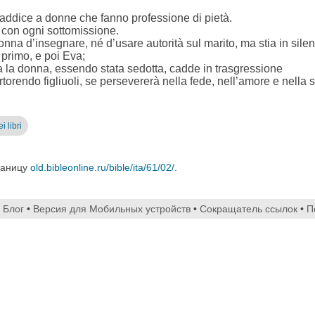
ddice a donne che fanno professione di pietà.
 con ogni sottomissione.
nna d’insegnare, né d’usare autorità sul marito, ma stia in silen
primo, e poi Eva;
 la donna, essendo stata sedotta, cadde in trasgressione
orendo figliuoli, se persevererà nella fede, nell’amore e nella 
i libri
раницу
old.bibleonline.ru/bible/ita/61/02/
.
•
Блог
•
Версия для Мобильных устройств
•
Сокращатель ссылок
•
П