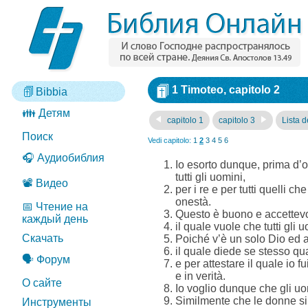
1 Timoteo, capitolo 2
Bibbia
👪 Детям
capitolo 1
capitolo 3
Lista de
Поиск
Vedi capitolo:
1
2
3
4
5
6
🎧 Аудиобиблия
Io esorto dunque, prima d’og
tutti gli uomini,
📽️ Видео
per i re e per tutti quelli c
onestà.
📅 Чтение на
Questo è buono e accettevol
каждый день
il quale vuole che tutti gli
Скачать
Poiché v’è un solo Dio ed 
il quale diede se stesso qua
🗣️ Форум
e per attestare il quale io f
e in verità.
О сайте
Io voglio dunque che gli uo
Similmente che le donne si 
Инструменты