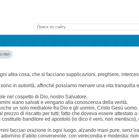
i libri
ni altra cosa, che si facciano supplicazioni, preghiere, interces
he sono in autorità, affinché possiamo menare una vita tranquilla e
e nel cospetto di Dio, nostro Salvatore,
 uomini siano salvati e vengano alla conoscenza della verità.
anche un solo mediatore fra Dio e gli uomini, Cristo Gesù uomo,
l prezzo di riscatto per tutti; fatto che doveva essere attestato 
ui costituito banditore ed apostolo (io dico il vero, non mentisco), 
mini faccian orazione in ogni luogo, alzando mani pure, senz’ir
adornino d’abito convenevole, con verecondia e modestia: non d