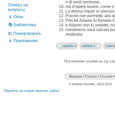
o di vesti sontuose,
Ответы на
ma d’opere buone, come s’a
вопросы
La donna impari in silenzio
Poiché non permetto alla do
📱 Обои
Perché Adamo fu formato il 
📚 Библиотека
e Adamo non fu sedotto; ma
nondimeno sarà salvata part
💵 Пожертвовать
modestia.
📱 Приложение
capitolo 1
capitolo 3
Lista de
Постоянная ссылка на эту ст
Веруем
•
Статьи
•
Ссылки
© Библия Онлайн, 2003-2026
Перейти на новую версию сайта.