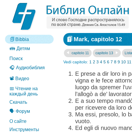
Mark, capitolo 12
Bibbia
👪 Детям
capitolo 11
capitolo 13
Lista
Поиск
Vedi capitolo:
1
2
3
4
5
6
7
8
9
10
11
🎧 Аудиобиблия
E prese a dir loro in
📽️ Видео
vigna e le fece attor
luogo da spremer l’uva
📅 Чтение на
l’allogò a de’ lavorato
каждый день
E a suo tempo mandò a
Скачать
per ricevere da loro de
🗣️ Форум
Ma essi, presolo, lo 
vuoto.
О сайте
Ed egli di nuovo mandò
Инструменты