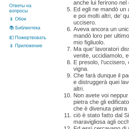
anche lui ferirono nel
Ответы на
Ed egli ne mandò un a
вопросы
e poi molti altri, de’ 
📱 Обои
uccisero.
📚 Библиотека
Aveva ancora un unico 
mandò loro per ultimo
💵 Пожертвовать
mio figliuolo.
📱 Приложение
Ma que’ lavoratori diss
venite, uccidiamolo, e
E presolo, l’uccisero, 
vigna.
Che farà dunque il pa
e distruggerà quei lav
altri.
Non avete voi neppur 
pietra che gli edificat
che è divenuta pietra
ciò è stato fatto dal 
maravigliosa agli occh
Ed essi cercavano di p