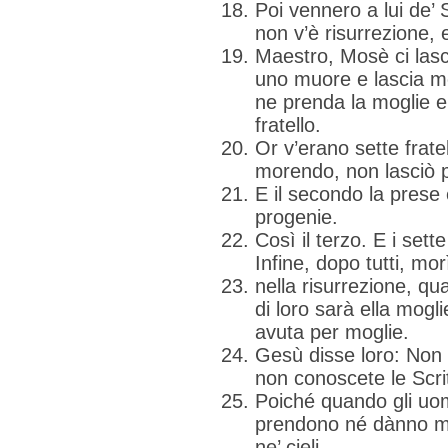
Poi vennero a lui de’ 
non v’è risurrezione,
Maestro, Mosè ci lasciò
uno muore e lascia mogl
ne prenda la moglie e
fratello.
Or v’erano sette fratel
morendo, non lasciò 
E il secondo la prese
progenie.
Così il terzo. E i set
Infine, dopo tutti, mo
nella risurrezione, qu
di loro sarà ella mogli
avuta per moglie.
Gesù disse loro: Non 
non conoscete le Scri
Poiché quando gli uom
prendono né dànno m
ne’ cieli.