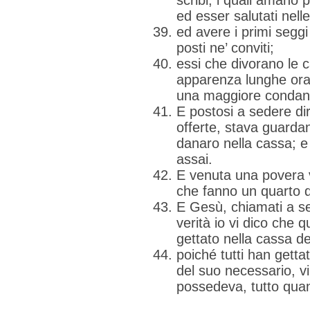
scribi, i quali amano 
ed esser salutati nell
ed avere i primi seggi
posti ne’ conviti;
essi che divorano le 
apparenza lunghe ora
una maggiore condan
E postosi a sedere dir
offerte, stava guard
danaro nella cassa; e 
assai.
E venuta una povera v
che fanno un quarto d
E Gesù, chiamati a se 
verità io vi dico che
gettato nella cassa delle
poiché tutti han getta
del suo necessario, vi
possedeva, tutto quan