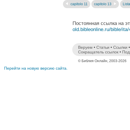
capitolo 11
capitolo 13
Lista
Постоянная ссылка на э
old.bibleonline.ru/bible/ita
Веруем
•
Статьи
•
Ссылки
Сокращатель ссылок
•
Под
© Библия Онлайн, 2003-2026
Перейти на новую версию сайта.