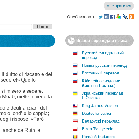
Мне нравится
Опубликовать:
Выбор перевода и языка
Русский синодальный
перевод
Новый русский перевод
Восточный перевод
 diritto di riscatto e del
 a sedere!» Quello
Юбилейное издание
(Свет на Востоке)
i si misero a sedere.
Український переклад
di Moab, mette in vendita
І. Огієнка
King James Version
go e degli anziani del
immelo, ond’io lo sappia;
Deutsche Luther
 Quegli rispose: «Farò
Беларускі пераклад
Biblia Tysiąclecia
ai anche da Ruth la
Română traducere