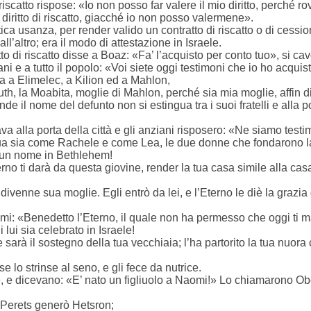
 riscatto rispose: «Io non posso far valere il mio diritto, perché r
 diritto di riscatto, giacché io non posso valermene».
tica usanza, per render valido un contratto di riscatto o di cessio
l’altro; era il modo di attestazione in Israele.
tto di riscatto disse a Boaz: «Fa’ l’acquisto per conto tuo», si ca
ni e a tutto il popolo: «Voi siete oggi testimoni che io ho acqui
a a Elimelec, a Kilion ed a Mahlon,
h, la Moabita, moglie di Mahlon, perché sia mia moglie, affin di 
de il nome del defunto non si estingua tra i suoi fratelli e alla po
vava alla porta della città e gli anziani risposero: «Ne siamo test
tua sia come Rachele e come Lea, le due donne che fondarono l
tti un nome in Bethlehem!
rno ti darà da questa giovine, render la tua casa simile alla cas
venne sua moglie. Egli entrò da lei, e l’Eterno le diè la grazia 
i: «Benedetto l’Eterno, il quale non ha permesso che oggi ti 
i lui sia celebrato in Israele!
 sarà il sostegno della tua vecchiaia; l’ha partorito la tua nuora
 lo strinse al seno, e gli fece da nutrice.
me, e dicevano: «E’ nato un figliuolo a Naomi!» Lo chiamarono Obe
: Perets generò Hetsron;