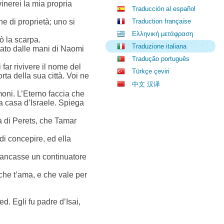
ovinerei la mia propria
Traducción al español
ne di proprietà; uno si
Traduction française
Ελληνική μετάφραση
vò la scarpa.
Traduzione italiana
stato dalle mani di Naomi
Tradução português
far rivivere il nome del
Türkçe çeviri
rta della sua città. Voi ne
中文 汉译
imoni. L’Eterno faccia che
a casa d’Israele. Spiega
a di Perets, che Tamar
di concepire, ed ella
mancasse un continuatore
 che t’ama, e che vale per
d. Egli fu padre d’Isai,