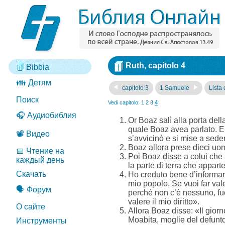
Ruth, capitolo 4
Bibbia
👪 Детям
capitolo 3
1 Samuele
Lista 
Поиск
Vedi capitolo:
1
2
3
4
🎧 Аудиобиблия
Or Boaz salì alla porta della
quale Boaz avea parlato. E B
📽️ Видео
s’avvicinò e si mise a sede
Boaz allora prese dieci uomi
📅 Чтение на
Poi Boaz disse a colui che 
каждый день
la parte di terra che appart
Скачать
Ho creduto bene d’informarte
mio popolo. Se vuoi far valer
🗣️ Форум
perché non c’è nessuno, fuori
valere il mio diritto».
О сайте
Allora Boaz disse: «Il gior
Moabita, moglie del defunto,
Инструменты