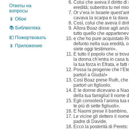
Colui che aveva il diritto di
Ответы на
eredità; subentra tu nel mio
вопросы
Or v’era in Israele quest’an
cavava la scarpa e la dava al
📱 Обои
Così, colui che aveva il diri
📚 Библиотека
Allora Boaz disse agli anzia
tutto quello che appartenev
💵 Пожертвовать
e che ho pure acquistato Rut
defunto nella sua eredità, on
📱 Приложение
siete oggi testimoni».
E tutto il popolo che si tro
la donna ch’entra in casa 
la tua forza in Efrata, e fa
Possa la progenie che l’Ete
partorì a Giuda!»
Così Boaz prese Ruth, che di
partorì un figliuolo.
E le donne dicevano a Naom
della tua famiglia! Il nome d
Egli consolerà l’anima tua e
te più di sette figliuoli».
E Naomi prese il bambino, se
Le vicine gli dettero il no
padre di Davide.
Ecco la posterità di Perets