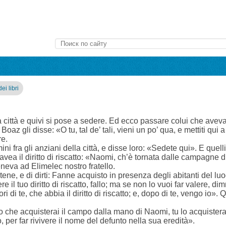
dei libri
 città e quivi si pose a sedere. Ed ecco passare colui che aveva il
oaz gli disse: «O tu, tal de’ tali, vieni un po’ qua, e mettiti qui
re.
ni fra gli anziani della città, e disse loro: «Sedete qui». E quell
avea il diritto di riscatto: «Naomi, ch’è tornata dalle campagne 
eneva ad Elimelec nostro fratello.
ne, e di dirti: Fanne acquisto in presenza degli abitanti del luo
e il tuo diritto di riscatto, fallo; ma se non lo vuoi far valere, d
 di te, che abbia il diritto di riscatto; e, dopo di te, vengo io».
no che acquisterai il campo dalla mano di Naomi, tu lo acquister
 per far rivivere il nome del defunto nella sua eredità».