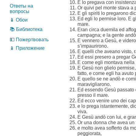
E lo pregava con insistenz
Ответы на
Or quivi pel monte stava a 
вопросы
E gli spiriti lo pregarono d
Ed egli lo permise loro. E gl
📱 Обои
mare.
📚 Библиотека
Eran circa duemila ed affoga
campagna; e la gente andò 
💵 Пожертвовать
E vennero a Gesù, e videro 
s’impaurirono.
📱 Приложение
E quelli che aveano visto, r
Ed essi presero a pregar G
E come egli montava nella b
E Gesù non glielo permise, m
fatto, e come egli ha avuto p
E quello se ne andò e comin
maravigliarono.
Ed essendo Gesù passato di 
presso il mare.
Ed ecco venire uno dei capi 
e lo prega istantemente, dic
viva.
E Gesù andò con lui, e gran 
Or una donna che avea un f
e molto avea sofferto da mo
peggiorata,