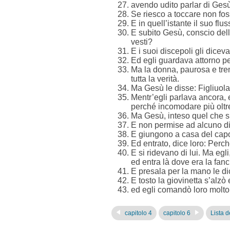
avendo udito parlar di Gesù,
Se riesco a toccare non foss
E in quell’istante il suo flu
E subito Gesù, conscio della
vesti?
E i suoi discepoli gli dicev
Ed egli guardava attorno pe
Ma la donna, paurosa e trem
tutta la verità.
Ma Gesù le disse: Figliuola, 
Mentr’egli parlava ancora, e
perché incomodare più oltr
Ma Gesù, inteso quel che si
E non permise ad alcuno di
E giungono a casa del capo 
Ed entrato, dice loro: Perc
E si ridevano di lui. Ma egli
ed entra là dove era la fanci
E presala per la mano le dice
E tosto la giovinetta s’alz
ed egli comandò loro molto 
capitolo 4
capitolo 6
Lista de