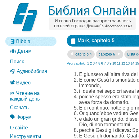
Mark, capitolo 5
Bibbia
👪 Детям
capitolo 4
capitolo 6
Lista de
Поиск
Vedi capitolo:
1
2
3
4
5
6
7
8
9
10
11
12
13
14
15
🎧 Аудиобиблия
E giunsero all’altra riva d
E come Gesù fu smontato da
📽️ Видео
immondo,
il quale nei sepolcri avea 
📅 Чтение на
poiché spesso era stato lega
каждый день
avea forza da domarlo.
Скачать
E di continuo, notte e giorn
Or quand’ebbe veduto Gesù d
🗣️ Форум
e dato un gran grido, disse:
Dio, di non tormentarmi;
О сайте
perché Gesù gli diceva: Sp
E Gesù gli domandò: Qual è
Инструменты