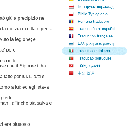
Беларускі пераклад
Biblia Tysiąclecia
ntò giù a precipizio nel
Română traducere
a notizia in città e per la
Traducción al español
Traduction française
vuto la legione; e
Ελληνική μετάφραση
e’ porci.
Traduzione italiana
Tradução português
e con lui.
se che il Signore ti ha
Türkçe çeviri
中文 汉译
tto per lui. E tutti si
orno a lui; ed egli stava
 piedi
 mani, affinché sia salva e
i era piuttosto