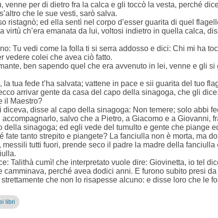
 venne per di dietro fra la calca e gli toccò la vesta, perché dic
’altro che le sue vesti, sarò salva.
sso ristagnò; ed ella sentì nel corpo d’esser guarita di quel flagell
 virtù ch’era emanata da lui, voltosi indietro in quella calca, di
ano: Tu vedi come la folla ti si serra addosso e dici: Chi mi ha to
r vedere colei che avea ciò fatto.
ante, ben sapendo quel che era avvenuto in lei, venne e gli si ge
la tua fede t’ha salvata; vattene in pace e sii guarita del tuo flag
cco arrivar gente da casa del capo della sinagoga, che gli dice: 
e il Maestro?
 diceva, disse al capo della sinagoga: Non temere; solo abbi fe
 accompagnarlo, salvo che a Pietro, a Giacomo e a Giovanni, fr
della sinagoga; ed egli vede del tumulto e gente che piange ed 
hé fate tanto strepito e piangete? La fanciulla non è morta, ma d
, messili tutti fuori, prende seco il padre la madre della fanciulla
ulla.
: Talithà cumì! che interpretato vuole dire: Giovinetta, io tel dico
ò e camminava, perché avea dodici anni. E furono subito presi da
strettamente che non lo risapesse alcuno: e disse loro che le f
i libri