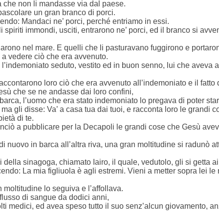
a che non li mandasse via dal paese.
pascolare un gran branco di porci.
icendo: Mandaci ne’ porci, perché entriamo in essi.
i spiriti immondi, usciti, entrarono ne’ porci, ed il branco si avve
rono nel mare. E quelli che li pasturavano fuggirono e portaron l
a vedere ciò che era avvenuto.
l’indemoniato seduto, vestito ed in buon senno, lui che aveva a
accontarono loro ciò che era avvenuto all’indemoniato e il fatto d
esù che se ne andasse dai loro confini,
arca, l’uomo che era stato indemoniato lo pregava di poter star
a gli disse: Va’ a casa tua dai tuoi, e racconta loro le grandi co
ietà di te.
ciò a pubblicare per la Decapoli le grandi cose che Gesù aveva fa
nuovo in barca all’altra riva, una gran moltitudine si radunò att
della sinagoga, chiamato Iairo, il quale, vedutolo, gli si getta ai
endo: La mia figliuola è agli estremi. Vieni a metter sopra lei le
moltitudine lo seguiva e l’affollava.
lusso di sangue da dodici anni,
lti medici, ed avea speso tutto il suo senz’alcun giovamento, anz