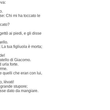
eva:
o.
sse: Chi mi ha toccato le
ccato?
ttò ai piedi, e gli disse
ello.
La tua figliuola è morta;
de!
atello di Giacomo.
urla forte.
orme.
 e quelli che eran con lui,
, lèvati!
 grande stupore;
osse dato da mangiare.