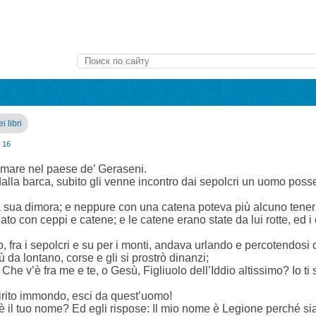
i libri
16
el mare nel paese de’ Geraseni.
lla barca, subito gli venne incontro dai sepolcri un uomo posse
la sua dimora; e neppure con una catena poteva più alcuno tener
to con ceppi e catene; e le catene erano state da lui rotte, ed i
o, fra i sepolcri e su per i monti, andava urlando e percotendosi 
a lontano, corse e gli si prostrò dinanzi;
 Che v’è fra me e te, o Gesù, Figliuolo dell’Iddio altissimo? Io ti
irito immondo, esci da quest’uomo!
 il tuo nome? Ed egli rispose: Il mio nome è Legione perché si