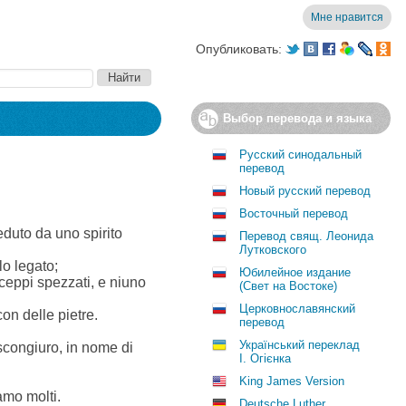
Мне нравится
Опубликовать:
Выбор перевода и языка
Русский синодальный
перевод
Новый русский перевод
Восточный перевод
duto da uno spirito
Перевод свящ. Леонида
Лутковского
lo legato;
Юбилейное издание
 ceppi spezzati, e niuno
(Свет на Востоке)
Церковнославянский
con delle pietre.
перевод
Український переклад
 scongiuro, in nome di
І. Огієнка
King James Version
amo molti.
Deutsche Luther