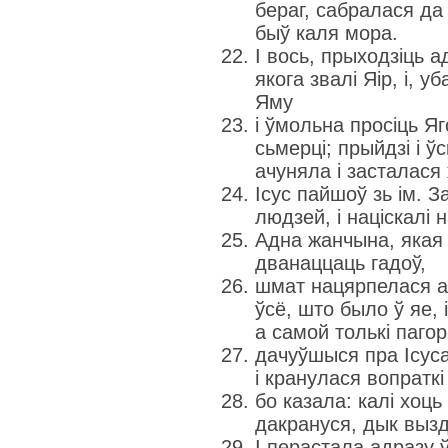
бераг, сабралася да
быў каля мора.
І вось, прыходзіць ад
якога звалі Яір, і, у
Яму
і ўмольна просіць Я
сьмерці; прыйдзі і ўс
ачуняла і засталася
Ісус пайшоў зь ім. 
людзей, і націскалі н
Адна жанчына, якая
дванаццаць гадоў,
шмат нацярпелася ад
ўсё, што было ў яе, 
а самой толькі паго
дачуўшыся пра Ісус
і кранулася вопраткі
бо казала: калі хоць
дакрануся, дык выз
І перастала адразу 