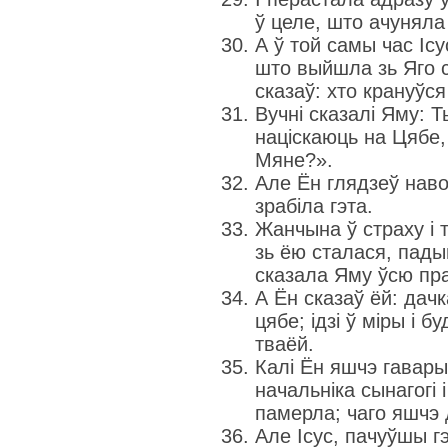
ў целе, што ачуняла
А ў той самы час Іс
што выйшла зь Яго с
сказаў: хто крануўс
Вучні сказалі Яму: 
націскаюць на Цябе,
Мяне?».
Але Ён глядзеў наво
зрабіла гэта.
Жанчына ў страху і 
зь ёю сталася, пады
сказала Яму ўсю пра
А Ён сказаў ёй: дач
цябе; ідзі ў міры і 
тваёй.
Калі Ён яшчэ гавары
начальніка сынагогі 
памерла; чаго яшчэ 
Але Ісус, пачуўшы г