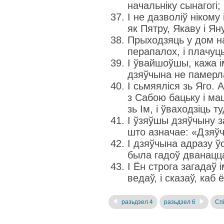
начальніку сынагогі;
І не дазволіў нікому
як Пятру, Якаву і Ян
Прыходзяць у дом на
перапалох, і плачуць
І ўвайшоўшы, кажа і
дзяўчына не памерла
І сьмяяліся зь Яго. 
з Сабою бацьку і мац
зь Ім, і ўваходзіць 
І ўзяўшы дзяўчыну за
што азначае: «Дзяўч
І дзяўчына адразу ўс
была гадоў дванаццац
І Ён строга загадаў і
ведаў, і сказаў, каб ё
разьдзел 4
разьдзел 6
Спі