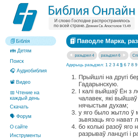
Паводле Марка, раз
Біблія
👪 Детям
разьдзел 4
разьдзел 6
Спі
Поиск
Адкрыць разьдзел:
1
2
3
4
5
6
7
8
9
🎧 Аудиобиблия
Прыйшлі на другі бер
📽️ Видео
Гадарынскую.
І калі выйшаў Ён з л
📅 Чтение на
чалавек, які выйшаў
каждый день
нячыстым духам;
Скачать
у яго было жытло ў м
🗣️ Форум
зьвязаць яго нават л
бо колькі разоў яго н
О сайте
разрываў ланцугі і ра
Инструменты