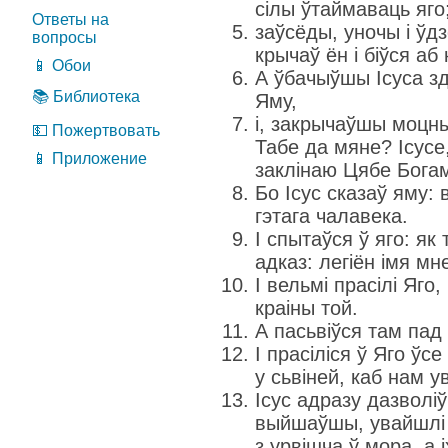
сілы ўтаймаваць яго
Ответы на
заўсёды, уночы і ўдзе
вопросы
крычаў ён і біўся аб
📱 Обои
А ўбачыўшы Ісуса зд
📚 Библиотека
Яму,
і, закрычаўшы моцны
💵 Пожертвовать
Табе да мяне? Ісусе
📱 Приложение
заклінаю Цябе Богам
Бо Ісус сказаў яму: 
гэтага чалавека.
І спытаўся ў яго: як 
адказ: легіён імя мн
І вельмі прасілі Яго,
краіны той.
А пасьвіўся там пад 
І прасіліся ў Яго ўс
у сьвіней, каб нам ув
Ісус адразу дазволіў
выйшаўшы, увайшлі ў
з урвішча ў мора, а 