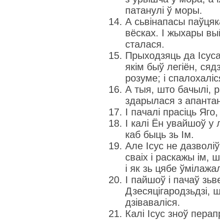
патанулі ў моры.
А сьвінапасы паўцяка
вёсках. І жыхары вы
сталася.
Прыходзяць да Ісуса
якім быў легіён, сяд
розуме; і спалохаліс
А тыя, што бачылі, р
здарылася з апантан
І пачалі прасіць Яго
І калі Ён увайшоў у 
каб быць зь Ім.
Але Ісус не дазволіў
сваіх і раскажы ім, 
і як зь цябе ўмілажа
І пайшоў і пачаў зьв
Дзесяцігародзьдзі, шт
дзіваваліся.
Калі Ісус зноў перап