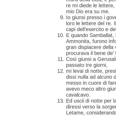
re mi diede le lettere
mio Dio era su me.
Io giunsi presso i gove
loro le lettere del re
capi dell’esercito e dei
E quando Samballat, lo
Ammonita, furono info
gran dispiacere della
procurava il bene de’ fi
Così giunsi a Gerusa
passato tre giorni,
mi levai di notte, pre
dissi nulla ad alcuno 
messo in cuore di fa
avevo meco altro gium
cavalcavo.
Ed uscii di notte per l
diressi verso la sorge
Letame, considerand