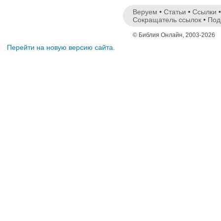
Веруем
•
Статьи
•
Ссылки
Сокращатель ссылок
•
Под
© Библия Онлайн, 2003-2026
Перейти на новую версию сайта.