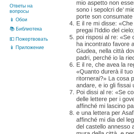
mio aspetto non esser
Ответы на
sono i sepolcri de’ mie
вопросы
porte son consumate 
📱 Обои
E il re mi disse: «Ch
📚 Библиотека
pregai l’Iddio del cielo
poi risposi al re: «Se 
💵 Пожертвовать
ha incontrato favore a
📱 Приложение
Giudea, nella città do
padri, perché io la ried
E il re, che avea la re
«Quanto durerà il tuo
ritornerai?» La cosa p
andare, e io gli fissa
Poi dissi al re: «Se co
delle lettere per i gove
affinché mi lascino p
e una lettera per Asaf
affinché mi dia del le
del castello annesso a
mura della città, e per