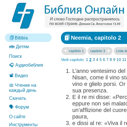
Neemia, capitolo 2
Bibbia
👪 Детям
capitolo 1
capitolo 3
Lista de
Поиск
Vedi capitolo:
1
2
3
4
5
6
7
8
9
10
11
🎧 Аудиобиблия
L’anno ventesimo del 
📽️ Видео
Nisan, come il vino sta
vino e glielo porsi. Or
📅 Чтение на
sua presenza.
каждый день
E il re mi disse: «Perc
Скачать
eppure non sei malato
🗣️ Форум
un’afflizione del cuor
paura,
О сайте
e dissi al re: «Viva il
Инструменты