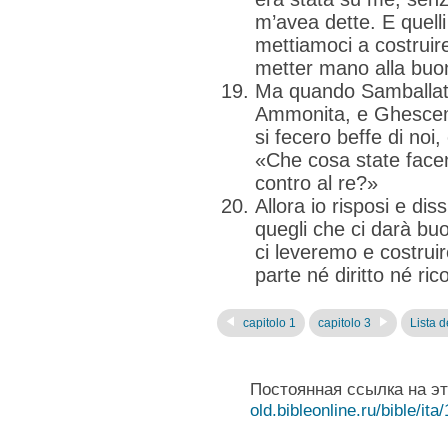
m’avea dette. E quell
mettiamoci a costruir
metter mano alla buo
Ma quando Samballat, 
Ammonita, e Ghescem,
si fecero beffe di noi
«Che cosa state facen
contro al re?»
Allora io risposi e diss
quegli che ci darà buo
ci leveremo e costru
parte né diritto né r
capitolo 1
capitolo 3
Lista de
Постоянная ссылка на э
old.bibleonline.ru/bible/ita