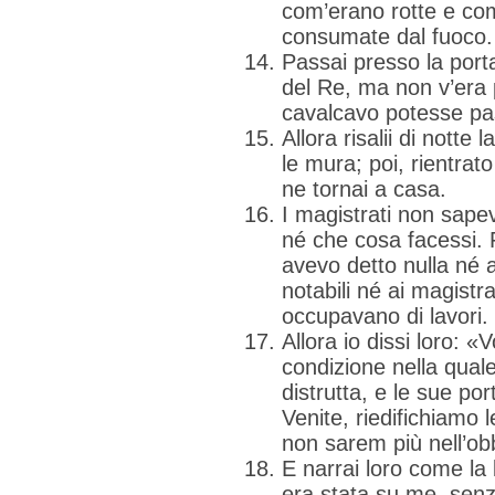
com’erano rotte e co
consumate dal fuoco.
Passai presso la porta
del Re, ma non v’era p
cavalcavo potesse pa
Allora risalii di notte
le mura; poi, rientrato
ne tornai a casa.
I magistrati non sape
né che cosa facessi.
avevo detto nulla né a
notabili né ai magistra
occupavano di lavori.
Allora io dissi loro: «
condizione nella qua
distrutta, e le sue p
Venite, riedifichiamo
non sarem più nell’ob
E narrai loro come la
era stata su me, senz