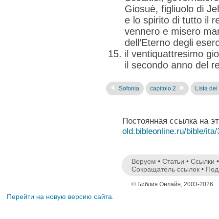
Giosuè, figliuolo di 
e lo spirito di tutto il
vennero e misero mano
dell’Eterno degli eserci
il ventiquattresimo gi
il secondo anno del re
Sofonia
capitolo 2
Lista dei 
Постоянная ссылка на э
old.bibleonline.ru/bible/ita
Веруем
•
Статьи
•
Ссылки
Сокращатель ссылок
•
Под
© Библия Онлайн, 2003-2026
Перейти на новую версию сайта.