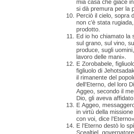
mia casa che giace in
si dà premura per la 
Perciò il cielo, sopra 
non c’è stata rugiada, 
prodotto.
Ed io ho chiamato la s
sul grano, sul vino, sul
produce, sugli uomini,
lavoro delle mani».
E Zorobabele, figliuol
figliuolo di Jehotsada
il rimanente del popol
dell’Eterno, del loro D
Aggeo, secondo il mes
Dio, gli aveva affidato
E Aggeo, messaggero d
in virtù della mission
con voi, dice l’Eterno»
E l’Eterno destò lo spi
Scealtiel, governatore 