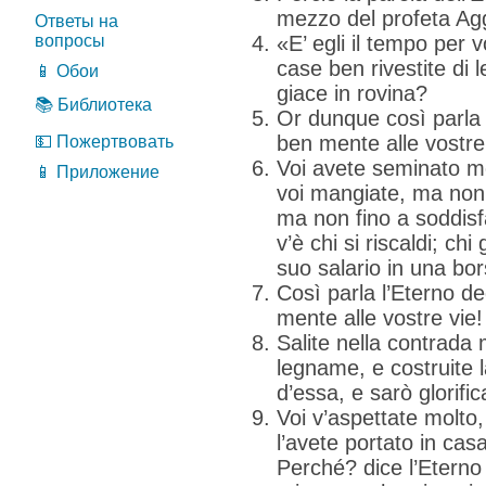
mezzo del profeta Agg
Ответы на
вопросы
«E’ egli il tempo per v
case ben rivestite di
📱 Обои
giace in rovina?
📚 Библиотека
Or dunque così parla l
ben mente alle vostre
💵 Пожертвовать
Voi avete seminato mo
📱 Приложение
voi mangiate, ma non 
ma non fino a soddisfa
v’è chi si riscaldi; ch
suo salario in una bor
Così parla l’Eterno de
mente alle vostre vie!
Salite nella contrada
legname, e costruite 
d’essa, e sarò glorific
Voi v’aspettate molto
l’avete portato in casa
Perché? dice l’Eterno 