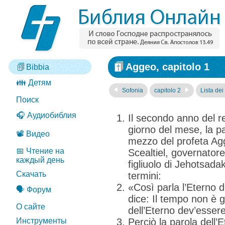
Aggeo, capitolo 1
Bibbia
👪 Детям
Sofonia
capitolo 2
Lista dei 
Поиск
🎧 Аудиобиблия
Il secondo anno del re
giorno del mese, la par
📽️ Видео
mezzo del profeta Agg
📅 Чтение на
Scealtiel, governator
каждый день
figliuolo di Jehotsad
Скачать
termini:
«Così parla l’Eterno d
🗣️ Форум
dice: Il tempo non è g
О сайте
dell’Eterno dev’essere
Инструменты
Perciò la parola dell’E