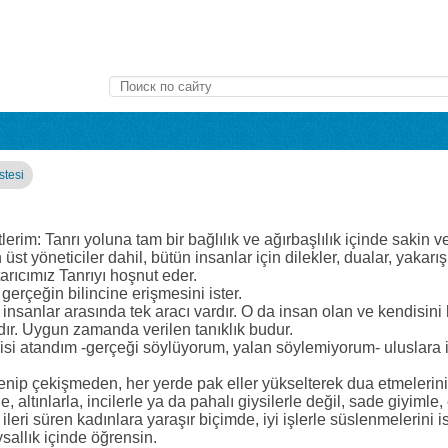
stesi
rim: Tanrı yoluna tam bir bağlılık ve ağırbaşlılık içinde sakin 
 üst yöneticiler dahil, bütün insanlar için dilekler, dualar, yakar
arıcımız Tanrıyı hoşnut eder.
gerçeğin bilincine erişmesini ister.
insanlar arasında tek aracı vardır. O da insan olan ve kendisini 
r. Uygun zamanda verilen tanıklık budur.
isi atandım -gerçeği söylüyorum, yalan söylemiyorum- uluslara 
enip çekişmeden, her yerde pak eller yükselterek dua etmelerini 
, altınlarla, incilerle ya da pahalı giysilerle değil, sade giyimle,
ileri süren kadınlara yaraşır biçimde, iyi işlerle süslenmelerini i
sallık içinde öğrensin.