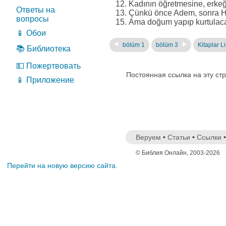
Kadının öğretmesine, erke
Ответы на
Çünkü önce Adem, sonra Havv
вопросы
Ama doğum yapıp kurtulacakt
📱 Обои
bölüm 1
bölüm 3
Kitaplar Li
📚 Библиотека
💵 Пожертвовать
Постоянная ссылка на эту ст
📱 Приложение
Веруем
•
Статьи
•
Ссылки
© Библия Онлайн, 2003-2026
Перейти на новую версию сайта.