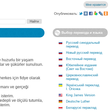
Мне нравится
Опубликовать:
Выбор перевода и языка
Русский синодальный
перевод
Новый русский перевод
Восточный перевод
ve huzurlu bir yaşam
ışlar ve şükürler sunulsun.
Юбилейное издание
(Свет на Востоке)
Церковнославянский
herkes için fidye olarak
перевод
Український переклад
imanı ve gerçeği
І. Огієнка
King James Version
isterim.
 edepli ve ölçülü tutumla,
Deutsche Luther
sterim.
Беларускі пераклад