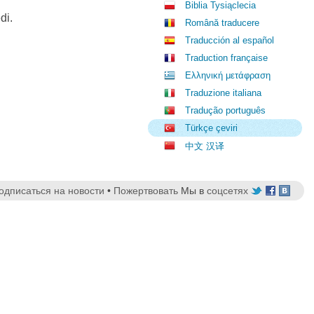
Biblia Tysiąclecia
di.
Română traducere
Traducción al español
Traduction française
Ελληνική μετάφραση
Traduzione italiana
Tradução português
Türkçe çeviri
中文 汉译
одписаться на новости
•
Пожертвовать
Мы в
соцсетях