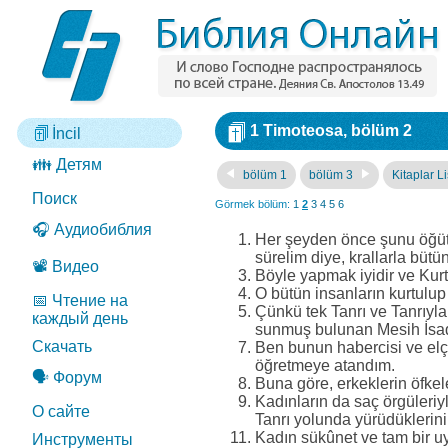
1 Timoteosa, bölüm 2
İncil
👪 Детям
bölüm 1
bölüm 3
Kitaplar Li
Поиск
Görmek bölüm:
1
2
3
4
5
6
🎧 Аудиобиблия
Her şeyden önce şunu öğütle
sürelim diye, krallarla bütün
📽️ Видео
Böyle yapmak iyidir ve Kurt
O bütün insanların kurtulup 
📅 Чтение на
Çünkü tek Tanrı ve Tanrıyla 
каждый день
sunmuş bulunan Mesih İsadı
Скачать
Ben bunun habercisi ve elç
öğretmeye atandım.
🗣️ Форум
Buna göre, erkeklerin öfkel
Kadınların da saç örgüleriyle
О сайте
Tanrı yolunda yürüdüklerini 
Kadın sükûnet ve tam bir uy
Инструменты