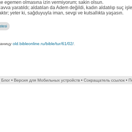
ğe egemen olmasına izin vermiyorum; sakin olsun.
a yaratıldı; aldatılan da Adem değildi, kadın aldatılıp suç işle
ır; yeter ki, sağduyuyla iman, sevgi ve kutsallıkta yaşasın.
stesi
раницу
old.bibleonline.ru/bible/tur/61/02/
.
•
Блог
•
Версия для Мобильных устройств
•
Сокращатель ссылок
•
П