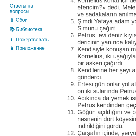
Kornelius korku içinde
Ответы на
efendim?» dedi. Mele
вопросы
ve sadakaların anılma
📱 Обои
Şimdi Yafaya adam yol
Simunu çağırt.
📚 Библиотека
Petrus, evi deniz kıy
💵 Пожертвовать
dericinin yanında kalı
📱 Приложение
Kendisiyle konuşan m
Kornelius, iki uşağıyl
bir askeri çağırdı.
Kendilerine her şeyi a
gönderdi.
Ertesi gün onlar yol a
on iki sularında Petr
Acıkınca da yemek is
Petrus kendinden geçt
Göğün açıldığını ve b
nesnenin dört köşesin
indirildiğini gördü.
Çarşafın içinde, yer