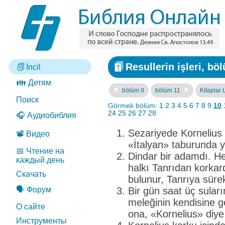
Resullerin işleri, bö
İncil
👪 Детям
bölüm 9
bölüm 11
Kitaplar L
Поиск
Görmek bölüm:
1
2
3
4
5
6
7
8
9
10
24
25
26
27
28
🎧 Аудиобиблия
Sezariyede Kornelius 
📽️ Видео
«İtalyan» taburunda 
📅 Чтение на
Dindar bir adamdı. H
каждый день
halkı Tanrıdan korkar
Скачать
bulunur, Tanrıya sürek
🗣️ Форум
Bir gün saat üç sular
meleğinin kendisine g
О сайте
ona, «Kornelius» diye
Инструменты