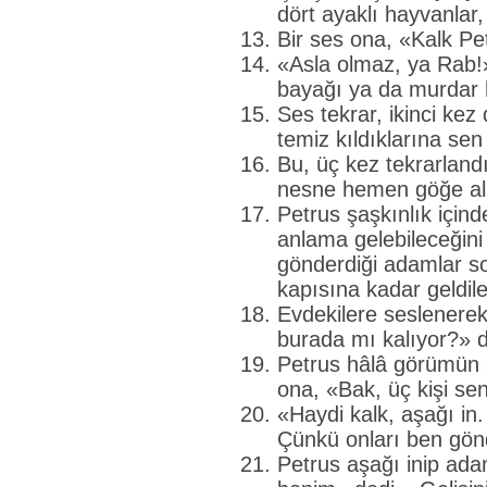
dört ayaklı hayvanlar,
Bir ses ona, «Kalk Pe
«Asla olmaz, ya Rab!
bayağı ya da murdar 
Ses tekrar, ikinci kez
temiz kıldıklarına se
Bu, üç kez tekrarland
nesne hemen göğe al
Petrus şaşkınlık içi
anlama gelebileceğin
gönderdiği adamlar s
kapısına kadar geldile
Evdekilere seslenere
burada mı kalıyor?» d
Petrus hâlâ görümün
ona, «Bak, üç kişi sen
«Haydi kalk, aşağı in.
Çünkü onları ben gön
Petrus aşağı inip ada