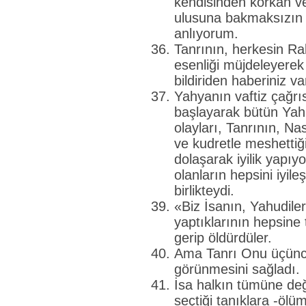
kendisinden korkan ve
ulusuna bakmaksızın k
anlıyorum.
Tanrının, herkesin Rab
esenliği müjdeleyerek İ
bildiriden haberiniz va
Yahyanın vaftiz çağrı
başlayarak bütün Ya
olayları, Tanrının, Na
ve kudretle meshettiği
dolaşarak iyilik yapıyo
olanların hepsini iyil
birlikteydi.
«Biz İsanın, Yahudile
yaptıklarının hepsine
gerip öldürdüler.
Ama Tanrı Onu üçüncü 
görünmesini sağladı.
İsa halkın tümüne değ
seçtiği tanıklara -öl