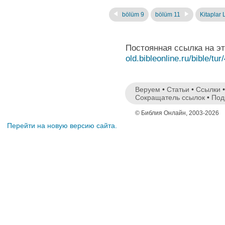
bölüm 9
bölüm 11
Kitaplar L
Постоянная ссылка на э
old.bibleonline.ru/bible/tur
Веруем
•
Статьи
•
Ссылки
Сокращатель ссылок
•
Под
© Библия Онлайн, 2003-2026
Перейти на новую версию сайта.