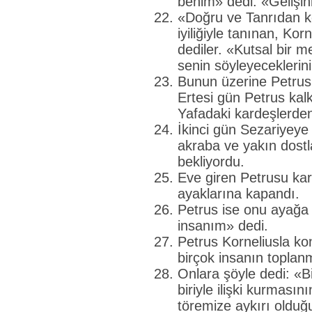
benim» dedi. «Gelişin
«Doğru ve Tanrıdan k
iyiliğiyle tanınan, Ko
dediler. «Kutsal bir m
senin söyleyeceklerin
Bunun üzerine Petrus o
Ertesi gün Petrus kalktı
Yafadaki kardeşlerden 
İkinci gün Sezariyeye 
akraba ve yakın dostl
bekliyordu.
Eve giren Petrusu kar
ayaklarına kapandı.
Petrus ise onu ayağa 
insanım» dedi.
Petrus Korneliusla ko
birçok insanın toplan
Onlara şöyle dedi: «B
biriyle ilişki kurmasın
töremize aykırı olduğu