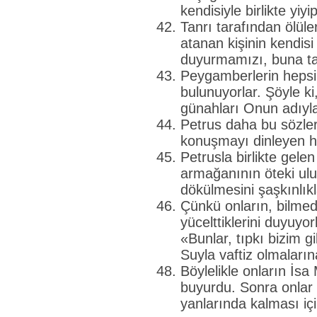
kendisiyle birlikte yiy
Tanrı tarafından ölüler
atanan kişinin kendis
duyurmamızı, buna ta
Peygamberlerin hepsi O
bulunuyorlar. Şöyle k
günahları Onun adıyla
Petrus daha bu sözler
konuşmayı dinleyen he
Petrusla birlikte gele
armağanının öteki ulu
dökülmesini şaşkınlıkl
Çünkü onların, bilmedi
yücelttiklerini duyuyo
«Bunlar, tıpkı bizim g
Suyla vaftiz olmaların
Böylelikle onların İsa
buyurdu. Sonra onlar 
yanlarında kalması içi