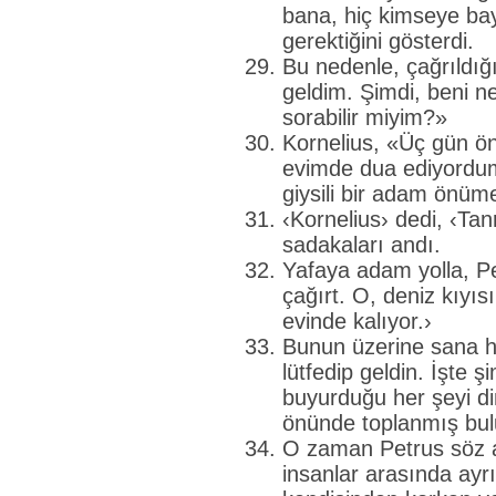
bana, hiç kimseye b
gerektiğini gösterdi.
Bu nedenle, çağrıldığ
geldim. Şimdi, beni ne
sorabilir miyim?»
Kornelius, «Üç gün ön
evimde dua ediyordum
giysili bir adam önüme
‹Kornelius› dedi, ‹Tanr
sadakaları andı.
Yafaya adam yolla, P
çağırt. O, deniz kıyı
evinde kalıyor.›
Bunun üzerine sana 
lütfedip geldin. İşte 
buyurduğu her şeyi d
önünde toplanmış bu
O zaman Petrus söz al
insanlar arasında ay