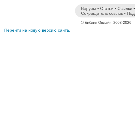
Веруем
•
Статьи
•
Ссылки
Сокращатель ссылок
•
Под
© Библия Онлайн, 2003-2026
Перейти на новую версию сайта.