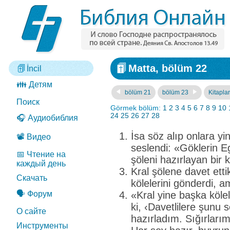
Matta, bölüm 22
İncil
👪 Детям
bölüm 21
bölüm 23
Kitaplar
Поиск
Görmek bölüm:
1
2
3
4
5
6
7
8
9
10
24
25
26
27
28
🎧 Аудиобиблия
İsa söz alıp onlara y
📽️ Видео
seslendi: «Göklerin E
📅 Чтение на
şöleni hazırlayan bir 
каждый день
Kral şölene davet etti
Скачать
kölelerini gönderdi, a
🗣️ Форум
«Kral yine başka kölel
ki, ‹Davetlilere şunu 
О сайте
hazırladım. Sığırlarım
Инструменты