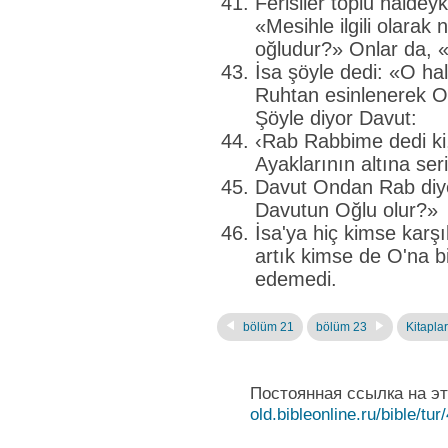
Ferisiler toplu haldey
«Mesihle ilgili olara
oğludur?» Onlar da, 
İsa şöyle dedi: «O ha
Ruhtan esinlenerek O
Şöyle diyor Davut:
‹Rab Rabbime dedi ki
Ayaklarının altına se
Davut Ondan Rab diye 
Davutun Oğlu olur?»
İsa'ya hiç kimse karş
artık kimse de O'na b
edemedi.
bölüm 21
bölüm 23
Kitaplar
Постоянная ссылка на э
old.bibleonline.ru/bible/tur