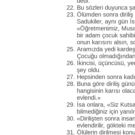
dedi.
Bu sözleri duyunca şaşt
Ölümden sonra diriliş
Sadukiler, aynı gün İ
«Öğretmenimiz, Musa
bir adam çocuk sahibi
onun karısını alsın, 
Aramızda yedi kardeş v
Çocuğu olmadığından k
İkincisi, üçüncüsü, y
şey oldu.
Hepsinden sonra kadı
Buna göre diriliş gün
hangisinin karısı ola
evlendi.»
İsa onlara, «Siz Kuts
bilmediğiniz için yanıl
«Dirilişten sonra insa
evlendirilir, gökteki me
Ölülerin dirilmesi kon