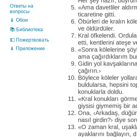
Her şey hazır, buyrun
Ответы на
«Ama davetliler aldırma
вопросы
ticaretine gitti.
📱 Обои
Öbürleri de kralın köle
ve öldürdüler.
📚 Библиотека
Kral öfkelendi. Ordular
💵 Пожертвовать
etti, kentlerini ateşe v
📱 Приложение
«Sonra kölelerine şöy
ama çağırdıklarım bun
Gidin yol kavşakların
çağırın.›
Böylece köleler yollar
buldularsa, hepsini to
konuklarla doldu.
«Kral konukları görm
giysisi giymemiş bir 
Ona, ‹Arkadaş, düğün
nasıl girdin?› diye so
«O zaman kral, uşakla
ayaklarını bağlayın, d