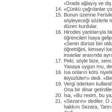
‹Orada ağlayış ve diş g
«Çünkü çağrılanlar ço
Bunun üzerine Ferisiler
söyleyeceği sözlerle
düzen kurdular.
Hirodes yanlılarıyla bi
öğrencileri İsaya geli
«Senin dürüst biri ol
öğrettiğini, kimseyi k
insanlar arasında ay
Peki, söyle bize, sen
Yasaya uygun mu, de
İsa onların kötü niyetl
ikiyüzlüler!» dedi. «
Vergi öderken kulland
Ona bir dinar getirdile
İsa, «Bu resim, bu ya
«Sezarın» dediler. O
hakkını Sezara, Tanrı