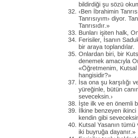
bildirdiği şu sözü ok
‹Ben İbrahimin Tanrıs
Tanrısıyım› diyor. Tanrı
Tanrısıdır.»
Bunları işiten halk, O
Ferisiler, İsanın Sad
bir araya toplandılar.
Onlardan biri, bir Kut
denemek amacıyla On
«Öğretmenim, Kutsal
hangisidir?»
İsa ona şu karşılığı v
yüreğinle, bütün canın
seveceksin.›
İşte ilk ve en önemli 
İlkine benzeyen ikinc
kendin gibi seveceksi
Kutsal Yasanın tümü 
iki buyruğa dayanır.»