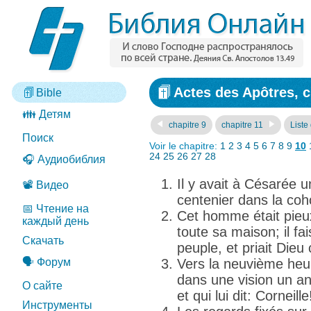
Actes des Apôtres, c
Bible
👪 Детям
chapitre 9
chapitre 11
Liste
Поиск
Voir le chapitre:
1
2
3
4
5
6
7
8
9
10
24
25
26
27
28
🎧 Аудиобиблия
Il y avait à Césarée
📽️ Видео
centenier dans la coho
📅 Чтение на
Cet homme était pieux
каждый день
toute sa maison; il f
Скачать
peuple, et priait Dieu
🗣️ Форум
Vers la neuvième heure
dans une vision un an
О сайте
et qui lui dit: Corneille
Инструменты