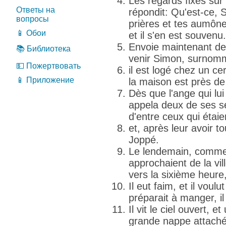
Les regards fixés sur lu
Ответы на
répondit: Qu'est-ce, S
вопросы
prières et tes aumôn
📱 Обои
et il s'en est souvenu.
Envoie maintenant de
📚 Библиотека
venir Simon, surnomm
💵 Пожертвовать
il est logé chez un ce
📱 Приложение
la maison est près de
Dès que l'ange qui lui 
appela deux de ses se
d'entre ceux qui étai
et, après leur avoir to
Joppé.
Le lendemain, comme il
approchaient de la vill
vers la sixième heure,
Il eut faim, et il vou
préparait à manger, i
Il vit le ciel ouvert, 
grande nappe attachée