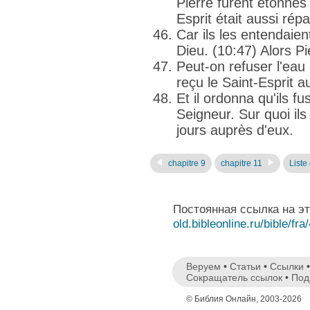
Pierre furent étonnés
Esprit était aussi rép
Car ils les entendaient
Dieu. (10:47) Alors Pie
Peut-on refuser l'eau
reçu le Saint-Esprit 
Et il ordonna qu'ils 
Seigneur. Sur quoi ils
jours auprès d'eux.
chapitre 9
chapitre 11
Liste
Постоянная ссылка на э
old.bibleonline.ru/bible/fra
Веруем
•
Статьи
•
Ссылки
Сокращатель ссылок
•
Под
© Библия Онлайн, 2003-2026