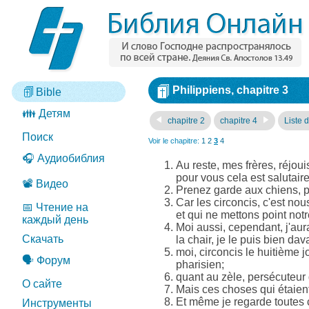
Philippiens, chapitre 3
Bible
👪 Детям
chapitre 2
chapitre 4
Liste 
Поиск
Voir le chapitre:
1
2
3
4
🎧 Аудиобиблия
Au reste, mes frères, réjou
pour vous cela est salutaire
📽️ Видео
Prenez garde aux chiens, p
Car les circoncis, c'est nou
📅 Чтение на
et qui ne mettons point notr
каждый день
Moi aussi, cependant, j'aura
Скачать
la chair, je le puis bien da
moi, circoncis le huitième j
🗣️ Форум
pharisien;
quant au zèle, persécuteur de
О сайте
Mais ces choses qui étaien
Et même je regarde toutes 
Инструменты