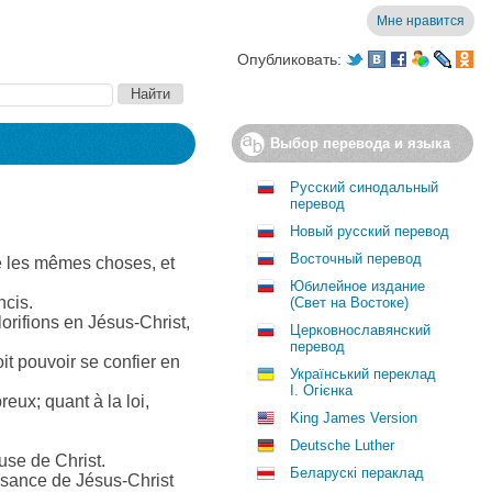
Мне нравится
Опубликовать:
Выбор перевода и языка
Русский синодальный
перевод
Новый русский перевод
Восточный перевод
re les mêmes choses, et
Юбилейное издание
ncis.
(Свет на Востоке)
lorifions en Jésus-Christ,
Церковнославянский
перевод
it pouvoir se confier en
Український переклад
І. Огієнка
reux; quant à la loi,
King James Version
Deutsche Luther
use de Christ.
Беларускі пераклад
ssance de Jésus-Christ