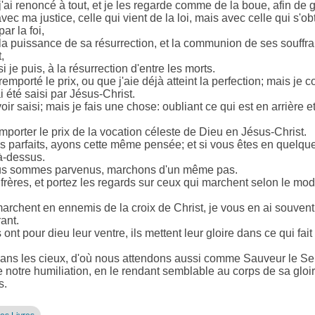
'ai renoncé à tout, et je les regarde comme de la boue, afin de 
avec ma justice, celle qui vient de la loi, mais avec celle qui s'obt
ar la foi,
t la puissance de sa résurrection, et la communion de ses souff
,
si je puis, à la résurrection d'entre les morts.
remporté le prix, ou que j'aie déjà atteint la perfection; mais je c
i été saisi par Jésus-Christ.
oir saisi; mais je fais une chose: oubliant ce qui est en arrière e
emporter le prix de la vocation céleste de Dieu en Jésus-Christ.
parfaits, ayons cette même pensée; et si vous êtes en quelque 
à-dessus.
ous sommes parvenus, marchons d'un même pas.
frères, et portez les regards sur ceux qui marchent selon le m
marchent en ennemis de la croix de Christ, je vous en ai souvent p
ant.
ls ont pour dieu leur ventre, ils mettent leur gloire dans ce qui fai
 dans les cieux, d'où nous attendons aussi comme Sauveur le Se
 notre humiliation, en le rendant semblable au corps de sa gloire
s.