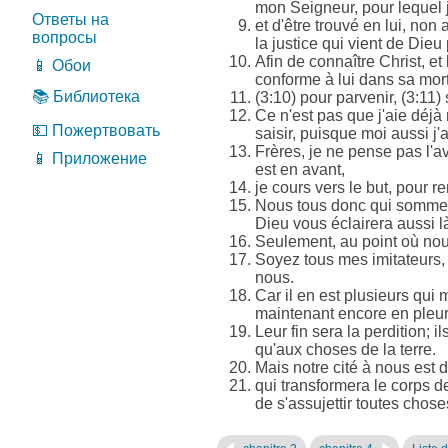
mon Seigneur, pour lequel j
Ответы на
et d'être trouvé en lui, non 
вопросы
la justice qui vient de Dieu p
Afin de connaître Christ, e
📱 Обои
conforme à lui dans sa mort
📚 Библиотека
(3:10) pour parvenir, (3:11) 
Ce n'est pas que j'aie déjà 
💵 Пожертвовать
saisir, puisque moi aussi j'a
Frères, je ne pense pas l'av
📱 Приложение
est en avant,
je cours vers le but, pour r
Nous tous donc qui sommes 
Dieu vous éclairera aussi l
Seulement, au point où n
Soyez tous mes imitateurs, 
nous.
Car il en est plusieurs qui 
maintenant encore en pleur
Leur fin sera la perdition; i
qu'aux choses de la terre.
Mais notre cité à nous est
qui transformera le corps de
de s'assujettir toutes chose