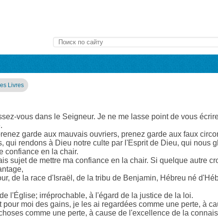
des Livres
issez-vous dans le Seigneur. Je ne me lasse point de vous écri
.
renez garde aux mauvais ouvriers, prenez garde aux faux circo
s, qui rendons à Dieu notre culte par l'Esprit de Dieu, qui nous g
e confiance en la chair.
is sujet de mettre ma confiance en la chair. Si quelque autre cro
vantage,
our, de la race d'Israël, de la tribu de Benjamin, Hébreu né d'Héb
 l'Église; irréprochable, à l'égard de la justice de la loi.
t pour moi des gains, je les ai regardées comme une perte, à ca
choses comme une perte, à cause de l'excellence de la connai