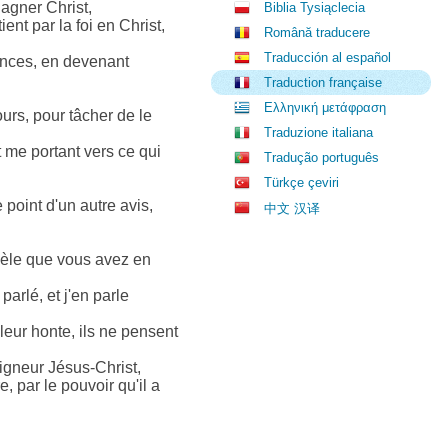
gagner Christ,
Biblia Tysiąclecia
ient par la foi en Christ,
Română traducere
Traducción al español
rances, en devenant
Traduction française
Ελληνική μετάφραση
ours, pour tâcher de le
Traduzione italiana
t me portant vers ce qui
Tradução português
Türkçe çeviri
point d'un autre avis,
中文 汉译
odèle que vous avez en
arlé, et j'en parle
t leur honte, ils ne pensent
igneur Jésus-Christ,
, par le pouvoir qu'il a