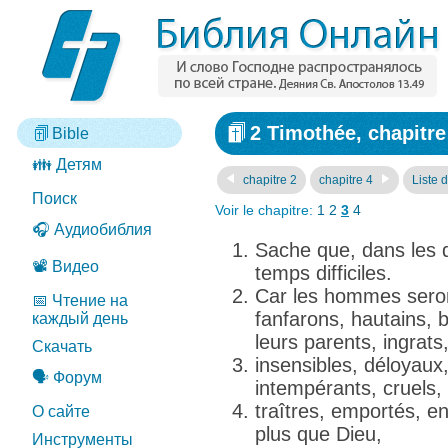
2 Timothée, chapitre
Bible
👪 Детям
chapitre 2
chapitre 4
Liste 
Поиск
Voir le chapitre:
1
2
3
4
🎧 Аудиобиблия
Sache que, dans les de
📽️ Видео
temps difficiles.
Car les hommes seront
📅 Чтение на
fanfarons, hautains, 
каждый день
leurs parents, ingrats,
Скачать
insensibles, déloyaux
🗣️ Форум
intempérants, cruels
traîtres, emportés, enf
О сайте
plus que Dieu,
Инструменты