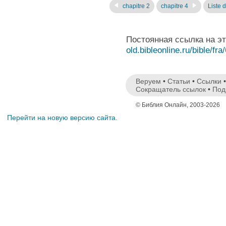
chapitre 2
chapitre 4
Liste 
Постоянная ссылка на э
old.bibleonline.ru/bible/fra
Веруем
•
Статьи
•
Ссылки
Сокращатель ссылок
•
Под
© Библия Онлайн, 2003-2026
Перейти на новую версию сайта.