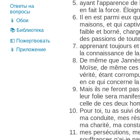
ayant l'apparence de l
Ответы на
en fait la force. Éloi
вопросы
Il en est parmi eux qu
📱 Обои
maisons, et qui capti
📚 Библиотека
faible et borné, char
des passions de tout
💵 Пожертвовать
apprenant toujours et
📱 Приложение
la connaissance de la 
De même que Jannès 
Moïse, de même ces 
vérité, étant corrom
en ce qui concerne la 
Mais ils ne feront pa
leur folie sera manif
celle de ces deux h
Pour toi, tu as suivi
ma conduite, mes rés
ma charité, ma const
mes persécutions, me
souffrances n'ai-je p