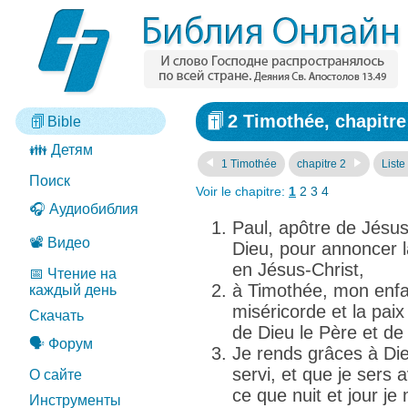
2 Timothée, chapitre
Bible
👪 Детям
1 Timothée
chapitre 2
Liste
Поиск
Voir le chapitre:
1
2
3
4
🎧 Аудиобиблия
Paul, apôtre de Jésus
📽️ Видео
Dieu, pour annoncer l
en Jésus-Christ,
📅 Чтение на
à Timothée, mon enfan
каждый день
miséricorde et la paix
Скачать
de Dieu le Père et de
🗣️ Форум
Je rends grâces à Di
servi, et que je sers
О сайте
ce que nuit et jour j
Инструменты