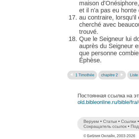
maison d'Onésiphore, 
et il n'a pas eu hont
au contraire, lorsqu'i
cherché avec beaucou
trouvé.
Que le Seigneur lui d
auprès du Seigneur en
que personne combien
Éphèse.
1 Timothée
chapitre 2
Liste
Постоянная ссылка на э
old.bibleonline.ru/bible/fra
Веруем
•
Статьи
•
Ссылки
Сокращатель ссылок
•
Под
© Библия Онлайн, 2003-2026