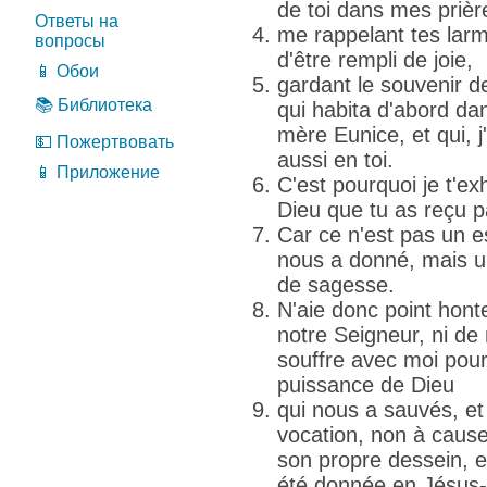
de toi dans mes prièr
Ответы на
me rappelant tes larme
вопросы
d'être rempli de joie,
📱 Обои
gardant le souvenir de 
📚 Библиотека
qui habita d'abord da
mère Eunice, et qui, j
💵 Пожертвовать
aussi en toi.
📱 Приложение
C'est pourquoi je t'ex
Dieu que tu as reçu p
Car ce n'est pas un es
nous a donné, mais un
de sagesse.
N'aie donc point hon
notre Seigneur, ni de
souffre avec moi pour 
puissance de Dieu
qui nous a sauvés, et
vocation, non à caus
son propre dessein, e
été donnée en Jésus-