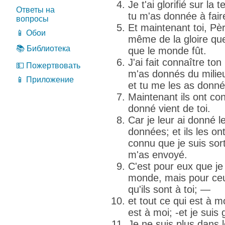
Je t'ai glorifié sur la 
Ответы на
tu m'as donnée à fair
вопросы
Et maintenant toi, Pèr
📱 Обои
même de la gloire que
📚 Библиотека
que le monde fût.
J'ai fait connaître 
💵 Пожертвовать
m'as donnés du milieu
📱 Приложение
et tu me les as donnés
Maintenant ils ont co
donné vient de toi.
Car je leur ai donné l
données; et ils les on
connu que je suis sorti
m'as envoyé.
C'est pour eux que je 
monde, mais pour ceu
qu'ils sont à toi; —
et tout ce qui est à mo
est à moi; -et je suis 
Je ne suis plus dans l