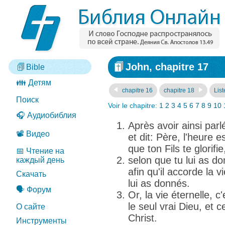
John, chapitre 17
Bible
👪 Детям
chapitre 16
chapitre 18
List
Поиск
Voir le chapitre:
1
2
3
4
5
6
7
8
9
10
🎧 Аудиобиблия
Après avoir ainsi parl
📽️ Видео
et dit: Père, l'heure e
que ton Fils te glorifie
📅 Чтение на
selon que tu lui as do
каждый день
afin qu'il accorde la 
Скачать
lui as donnés.
🗣️ Форум
Or, la vie éternelle, c'
le seul vrai Dieu, et 
О сайте
Christ.
Инструменты