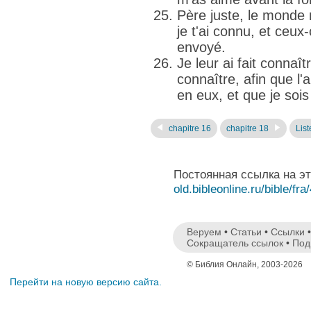
Père juste, le monde 
je t'ai connu, et ceux
envoyé.
Je leur ai fait connaît
connaître, afin que l
en eux, et que je sois
chapitre 16
chapitre 18
List
Постоянная ссылка на э
old.bibleonline.ru/bible/fra
Веруем
•
Статьи
•
Ссылки
Сокращатель ссылок
•
Под
© Библия Онлайн, 2003-2026
Перейти на новую версию сайта.