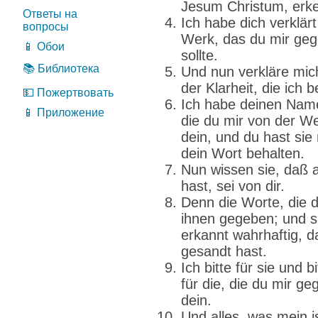
Jesum Christum, erk
Ответы на
Ich habe dich verklär
вопросы
Werk, das du mir geg
📱 Обои
sollte.
📚 Библиотека
Und nun verkläre mich 
der Klarheit, die ich b
💵 Пожертвовать
Ich habe deinen Nam
📱 Приложение
die du mir von der W
dein, und du hast sie
dein Wort behalten.
Nun wissen sie, daß 
hast, sei von dir.
Denn die Worte, die 
ihnen gegeben; und 
erkannt wahrhaftig, d
gesandt hast.
Ich bitte für sie und b
für die, die du mir ge
dein.
Und alles, was mein is