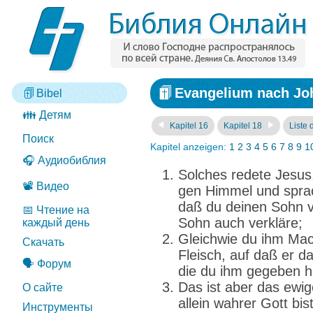
Evangelium nach Joh
Bibel
👪 Детям
Kapitel 16
Kapitel 18
Liste 
Поиск
Kapitel anzeigen:
1
2
3
4
5
6
7
8
9
1
🎧 Аудиобиблия
Solches redete Jesus
📽️ Видео
gen Himmel und sprach
daß du deinen Sohn ve
📅 Чтение на
Sohn auch verkläre;
каждый день
Gleichwie du ihm Mac
Скачать
Fleisch, auf daß er d
🗣️ Форум
die du ihm gegeben h
Das ist aber das ewig
О сайте
allein wahrer Gott bi
Инструменты