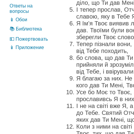
діло, що Ти дав Мен
Ответы на
І тепер прослав, От
вопросы
славою, яку в Тебе Я
📱 Обои
Я Ім'я Твоє виявив л
📚 Библиотека
дав. Твоїми були вони
зберегли Твоє слово
💵 Пожертвовать
Тепер пізнали вони,
📱 Приложение
від Тебе походить,
бо слова, що дав Ти 
прийняли й зрозумі
від Тебе, і ввірувал
Я благаю за них. Не 
кого дав Ти Мені, Тв
Усе бо Моє то Твоє, 
прославивсь Я в них
І не на світі вже Я, 
до Тебе. Святий Отче
яких дав Ти Мені, щ
Коли з ними на світі
Твоє, тих, що дав Ти М