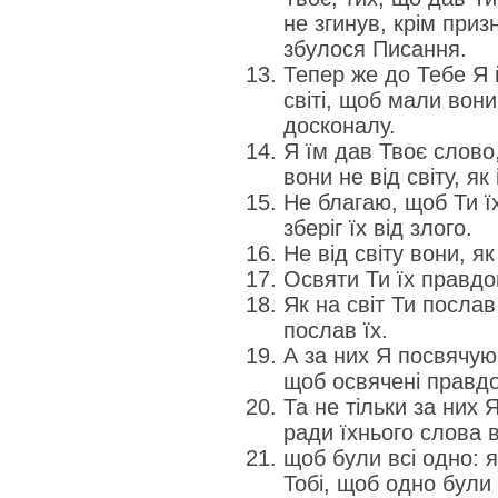
не згинув, крім приз
збулося Писання.
Тепер же до Тебе Я 
світі, щоб мали вони
досконалу.
Я їм дав Твоє слово,
вони не від світу, як 
Не благаю, щоб Ти їх
зберіг їх від злого.
Не від світу вони, як 
Освяти Ти їх правдо
Як на світ Ти послав 
послав їх.
А за них Я посвячую
щоб освячені правдо
Та не тільки за них 
ради їхнього слова 
щоб були всі одно: я
Тобі, щоб одно були 