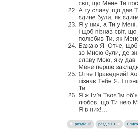
світ, що Мене Ти по
А ту славу, що дав 
єдине були, як єдине
Я у них, а Ти у Мені
і щоб пізнав світ, щ
полюбив Ти, як Мен
Бажаю Я, Отче, щоб і
зо Мною були, де з
славу Мою, яку дав 
Мене перше закладин
Отче Праведний! Хоча
пізнав Тебе Я. І пі
Ти.
Я ж Ім'я Твоє їм об'
любов, що Ти нею М
Я в них!…
розділ 16
розділ 18
Списо