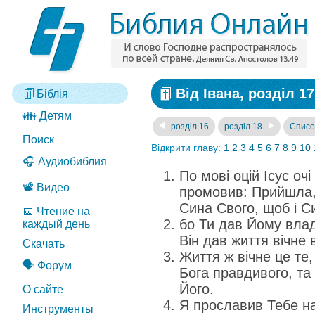
Від Івана, розділ 17
Біблія
👪 Детям
розділ 16
розділ 18
Списо
Поиск
Відкрити главу:
1
2
3
4
5
6
7
8
9
10
🎧 Аудиобиблия
По мові оцій Ісус очі
📽️ Видео
промовив: Прийшла,
Сина Свого, щоб і С
📅 Чтение на
бо Ти дав Йому влад
каждый день
Він дав життя вічне 
Скачать
Життя ж вічне це те
🗣️ Форум
Бога правдивого, та
Його.
О сайте
Я прославив Тебе на
Инструменты