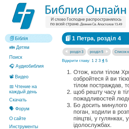
1 Петра, розділ 4
Біблія
👪 Детям
розділ 3
розділ 5
Список к
Поиск
Відкрити главу:
1
2
3
4
5
🎧 Аудиобиблия
Отож, коли тілом Хр
📽️ Видео
озбройтеся й ви тіє
тілом постраждав, т
📅 Чтение на
щоб решту часу в ті
каждый день
пожадливостей людсь
Скачать
Бо досить минулого 
🗣️ Форум
поган, ходили в розп
піяцтві, у гулянках, 
О сайте
ідолослужбах.
Инструменты