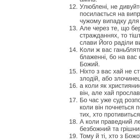
Улюблені, не дивуйт
посилається на вип
чужому випадку для
Але через те, що бе
стражданнях, то тішт
слави Його раділи в
Коли ж вас ганьблять
блаженні, бо на вас
Божий.
Ніхто з вас хай не с
злодій, або злочине
а коли як християни
він, але хай прослав
Бо час уже суд розп
коли він почнеться п
тих, хто противиться
А коли праведний ле
безбожний та грішни
Тому й ті, хто з Бож