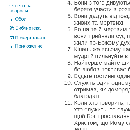
Вони з того дивують
Ответы на
берете участи в розп
вопросы
Вони дадуть відпові
📱 Обои
живих та мертвих!
📚 Библиотека
Бо на те й мертвим 
вони прийняли суд п
💵 Пожертвовать
жили по-Божому дух
📱 Приложение
Кінець же всьому на
мудрі й пильнуйте в
Найперше майте щир
бо любов покриває ба
Будьте гостинні один
Служіть один одному
отримав, як доморяд
благодаті.
Коли хто говорить, г
хто служить, то служ
щоб Бог прославляв
Христом, що Йому сл
амінь.