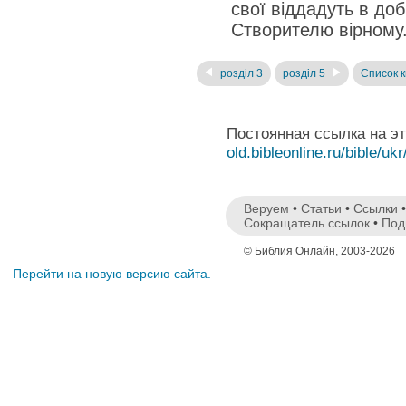
свої віддадуть в доб
Створителю вірному
розділ 3
розділ 5
Список к
Постоянная ссылка на э
old.bibleonline.ru/bible/ukr
Веруем
•
Статьи
•
Ссылки
Сокращатель ссылок
•
Под
© Библия Онлайн, 2003-2026
Перейти на новую версию сайта.