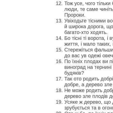
Тож усе, чого тільк
люди, те саме чиніть
Пророки.
Увіходьте тісними во
й широка дорога, що
багато-хто ходять.
Бо тісні ті ворота, і
життя, і мало таких,
Стережіться фальши
до вас ув одежі овеч
По їхніх плодах ви пі
виноград на тернині 
будяків?
Так ото родить добр
добре, а дерево зле
Не може родить добр
дерево зле плодів д
Усяке ж дерево, що 
зрубується та в огон