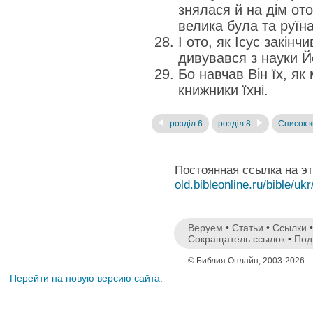
знялася й на дім отой
велика була та руїна
І ото, як Ісус закінч
дивувався з науки Й
Бо навчав Він їх, як
книжники їхні.
розділ 6
розділ 8
Список к
Постоянная ссылка на э
old.bibleonline.ru/bible/ukr
Веруем
•
Статьи
•
Ссылки
Сокращатель ссылок
•
Под
© Библия Онлайн, 2003-2026
Перейти на новую версию сайта.