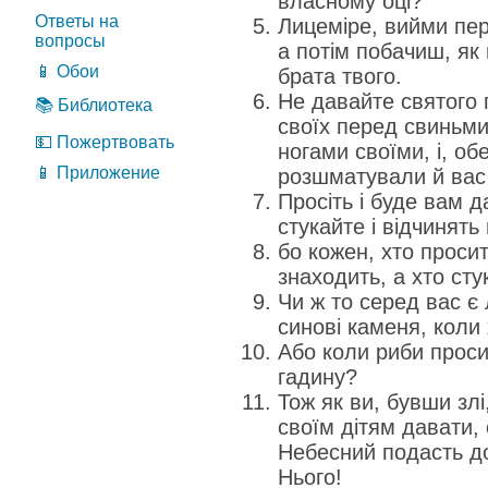
власному оці?
Ответы на
Лицеміре, вийми пер
вопросы
а потім побачиш, як 
📱 Обои
брата твого.
Не давайте святого 
📚 Библиотека
своїх перед свиньми
💵 Пожертвовать
ногами своїми, і, о
📱 Приложение
розшматували й ва
Просіть і буде вам д
стукайте і відчинять
бо кожен, хто проси
знаходить, а хто сту
Чи ж то серед вас є
синові каменя, коли
Або коли риби проси
гадину?
Тож як ви, бувши злі
своїм дітям давати,
Небесний подасть до
Нього!