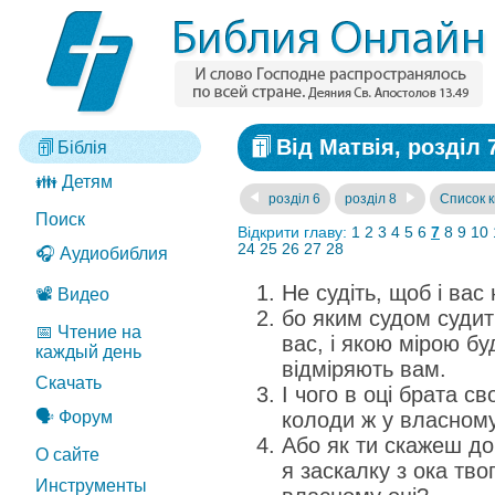
Від Матвія, розділ 
Біблія
👪 Детям
розділ 6
розділ 8
Список к
Поиск
Відкрити главу:
1
2
3
4
5
6
7
8
9
10
24
25
26
27
28
🎧 Аудиобиблия
Не судіть, щоб і вас
📽️ Видео
бо яким судом судит
📅 Чтение на
вас, і якою мірою бу
каждый день
відміряють вам.
Скачать
І чого в оці брата с
🗣️ Форум
колоди ж у власному
Або як ти скажеш до
О сайте
я заскалку з ока тво
Инструменты