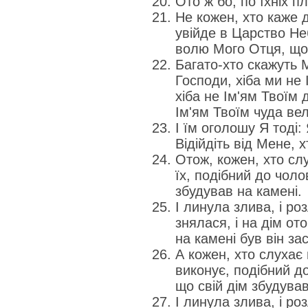
Ото ж бо, по їхніх пл
Не кожен, хто каже 
увійде в Царство Не
волю Мого Отця, що 
Багато-хто скажуть М
Господи, хіба ми не
хіба не Ім'ям Твоїм 
Ім'ям Твоїм чуда ве
І їм оголошу Я тоді:
Відійдіть від Мене, 
Отож, кожен, хто слу
їх, подібний до чоло
збудував на камені.
І линула злива, і роз
знялася, і на дім от
на камені був він за
А кожен, хто слухає 
виконує, подібний до
що свій дім збудував
І линула злива, і роз