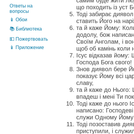
самим буде жити лю
Ответы на
що походить із уст 
вопросы
Тоді забирає диявол 
📱 Обои
ставить Його на нар
та й каже Йому: Кол
📚 Библиотека
додолу, бож написан
💵 Пожертвовать
Своїм Анголам, і во
📱 Приложение
щоб об камінь коли н
Ісус відказав йому:
Господа Бога свого!
Знов диявол бере Йо
показує Йому всі цар
славу,
та й каже до Нього: 
впадеш і мені Ти по
Тоді каже до нього І
написано: Господеві
служи Одному Йому
Тоді позоставив дия
приступили, і служи