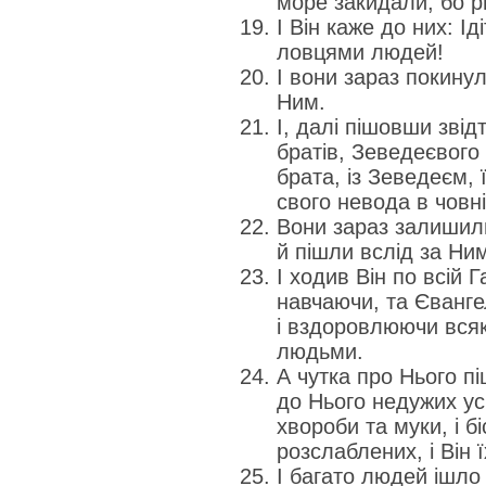
море закидали, бо р
І Він каже до них: І
ловцями людей!
І вони зараз покинули
Ним.
І, далі пішовши звід
братів, Зеведеєвого 
брата, із Зеведеєм,
свого невода в човні,
Вони зараз залишили
й пішли вслід за Ни
І ходив Він по всій Г
навчаючи, та Єванге
і вздоровлюючи всяку
людьми.
А чутка про Нього пі
до Нього недужих усіх
хвороби та муки, і бі
розслаблених, і Він 
І багато людей ішло з