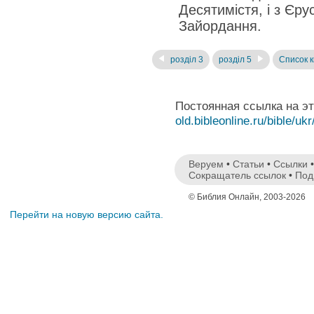
Десятимістя, і з Єрус
Зайордання.
розділ 3
розділ 5
Список к
Постоянная ссылка на э
old.bibleonline.ru/bible/ukr
Веруем
•
Статьи
•
Ссылки
Сокращатель ссылок
•
Под
© Библия Онлайн, 2003-2026
Перейти на новую версию сайта.