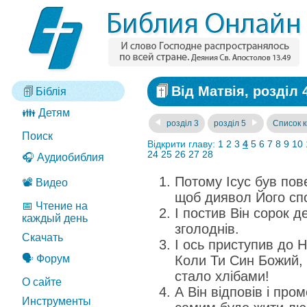
Від Матвія, розділ 
Біблія
👪 Детям
розділ 3
розділ 5
Список к
Поиск
Відкрити главу:
1
2
3
4
5
6
7
8
9
10
24
25
26
27
28
🎧 Аудиобиблия
Потому Ісус був пов
📽️ Видео
щоб диявол Його сп
📅 Чтение на
І постив Він сорок де
каждый день
зголоднів.
Скачать
І ось приступив до Н
🗣️ Форум
Коли Ти Син Божий, 
стало хлібами!
О сайте
А Він відповів і про
Инструменты