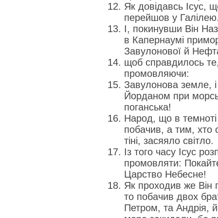
Як довідавсь Ісус, щ
перейшов у Галілею
І, покинувши Він На
в Капернаумі приморс
Завулонової й Нефт
щоб справдилось те,
промовляючи:
Завулонова земле, 
Йорданом при морськ
поганська!
Народ, що в темноті 
побачив, а тим, хто 
тіні, засяяло світло.
Із того часу Ісус ро
промовляти: Покайт
Царство Небесне!
Як проходив же Він 
то побачив двох бра
Петром, та Андрія, 