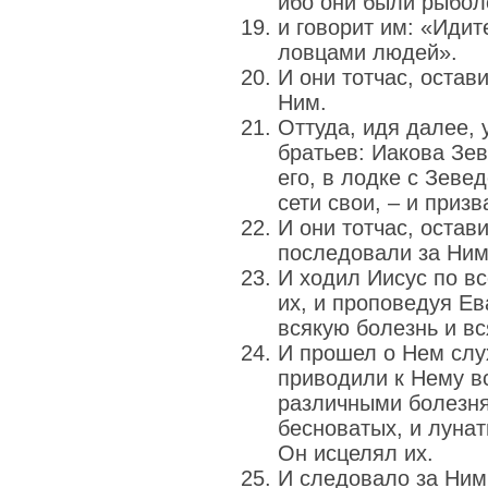
ибо они были рыбол
и говорит им: «Идит
ловцами людей».
И они тотчас, остав
Ним.
Оттуда, идя далее, 
братьев: Иакова Зе
его, в лодке с Зеве
сети свои, – и призв
И они тотчас, остави
последовали за Ним
И ходил Иисус по вс
их, и проповедуя Ев
всякую болезнь и в
И прошел о Нем слух
приводили к Нему 
различными болезня
бесноватых, и лунат
Он исцелял их.
И следовало за Ним