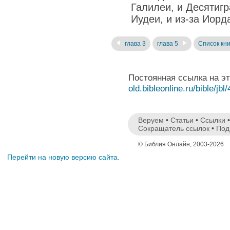
Галилеи, и Десятигр
Иудеи, и из-за Иорд
глава 3
глава 5
Список кни
Постоянная ссылка на э
old.bibleonline.ru/bible/jbl
Веруем
•
Статьи
•
Ссылки
Сокращатель ссылок
•
Под
© Библия Онлайн, 2003-2026
Перейти на новую версию сайта.