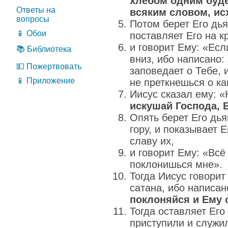
хлебом одним буде
Ответы на
всяким словом, ис
вопросы
Потом берет Его дья
📱 Обои
поставляет Его на к
и говорит Ему: «Ес
📚 Библиотека
вниз, ибо написано:
💵 Пожертвовать
заповедает о Тебе, 
📱 Приложение
не преткнешься о ка
Иисус сказал ему: 
искушай Господа, Б
Опять берет Его дь
гору, и показывает 
славу их,
и говорит Ему: «Всё 
поклонишься мне».
Тогда Иисус говорит
сатана, ибо написано
поклоняйся и Ему 
Тогда оставляет Его
приступили и служи