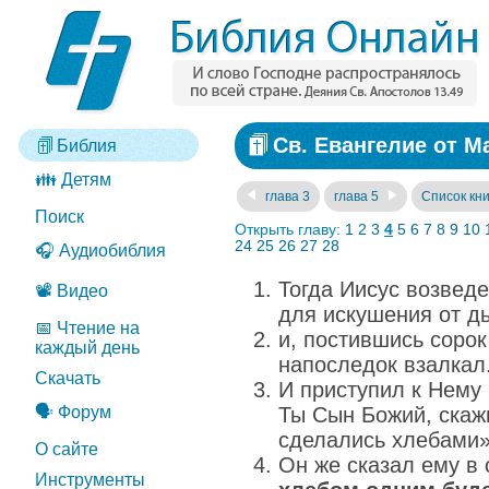
Св. Евангелие от М
Библия
👪 Детям
глава 3
глава 5
Список кни
Поиск
Открыть главу:
1
2
3
4
5
6
7
8
9
10
24
25
26
27
28
🎧 Аудиобиблия
Тогда Иисус возвед
📽️ Видео
для искушения от д
📅 Чтение на
и, постившись сорок
каждый день
напоследок взалкал
Скачать
И приступил к Нему 
🗣️ Форум
Ты Сын Божий, скаж
сделались хлебами»
О сайте
Он же сказал ему в 
Инструменты