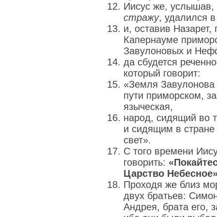
Иисус же, услышав,
стражу
, удалился 
и, оставив Назарет,
Капернауме приморс
Завулоновых и Неф
да сбудется реченно
который говорит:
«Земля Завулонова
пути приморском, з
языческая,
народ, сидящий во т
и сидящим в стране
свет».
С того времени Иис
говорить:
«Покайтес
Царство Небесное»
Проходя же близ мо
двух братьев: Симо
Андрея, брата его, 