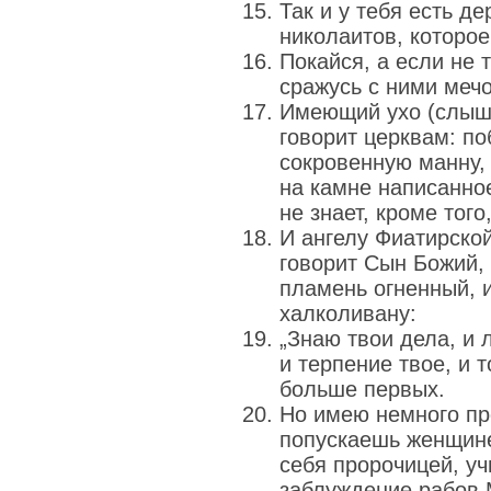
Так и у тебя есть д
николаитов, которое
Покайся, а если не т
сражусь с ними меч
Имеющий ухо (слыша
говорит церквам: 
сокровенную манну,
на камне написанное
не знает, кроме того
И ангелу Фиатирской
говорит Сын Божий, 
пламень огненный, 
халколивану:
„Знаю твои дела, и 
и терпение твое, и 
больше первых.
Но имею немного про
попускаешь женщин
себя пророчицей, уч
заблуждение рабов М