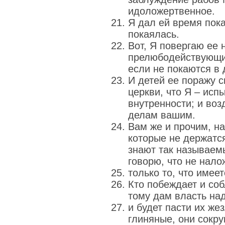
идоложертвенное.
Я дал ей время пока
покаялась.
Вот, Я повергаю ее 
прелюбодействующих
если не покаются в 
И детей ее поражу 
церкви, что Я – ис
внутренности; и воз
делам вашим.
Вам же и прочим, н
которые не держатся
знают так называемы
говорю, что не нало
только то, что имеет
Кто побеждает и со
тому дам власть на
и будет пасти их же
глиняные, они сокру