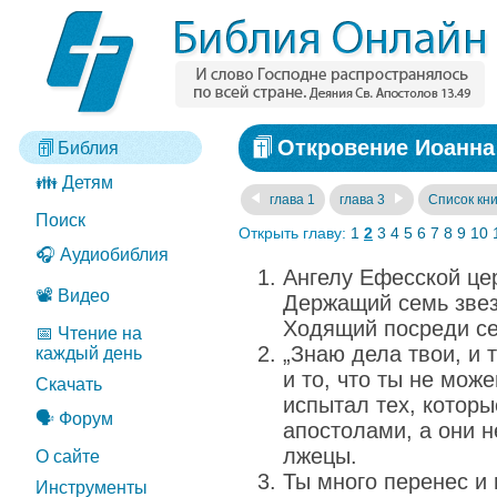
Откровение Иоанна 
Библия
👪 Детям
глава 1
глава 3
Список кни
Поиск
Открыть главу:
1
2
3
4
5
6
7
8
9
10
🎧 Аудиобиблия
Ангелу Ефесской цер
📽️ Видео
Держащий семь звез
Ходящий посреди се
📅 Чтение на
„Знаю дела твои, и т
каждый день
и то, что ты не мож
Скачать
испытал тех, котор
🗣️ Форум
апостолами, а они н
лжецы.
О сайте
Ты много перенес и
Инструменты