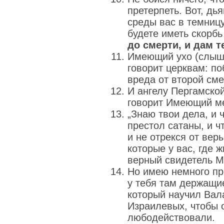
претерпеть. Вот, дья
среды вас в темницу
будете иметь скорбь
до смерти, и дам т
Имеющий ухо (слыша
говорит церквам: п
вреда от второй сме
И ангелу Пергамской
говорит Имеющий м
„Знаю твои дела, и 
престол сатаны, и 
и не отрекся от вер
которые у вас, где 
верный свидетель М
Но имею немного про
у тебя там держащи
который научил Вал
Израилевых, чтобы 
любодействовали.