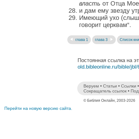
власть
от Отца Мое
и дам ему звезду у
Имеющий ухо (слыша
говорит церквам“.
глава 1
глава 3
Список кни
Постоянная ссылка на э
old.bibleonline.ru/bible/jbl
Веруем
•
Статьи
•
Ссылки
Сокращатель ссылок
•
Под
© Библия Онлайн, 2003-2026
Перейти на новую версию сайта.