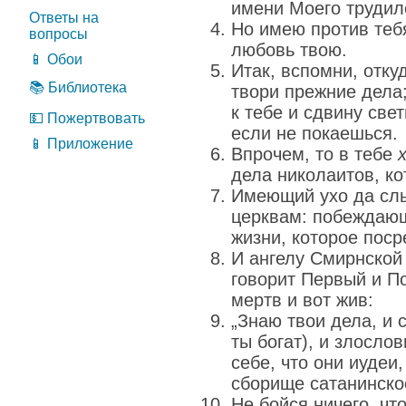
имени Моего трудил
Ответы на
Но имею против тебя
вопросы
любовь твою.
📱 Обои
Итак, вспомни, откуд
📚 Библиотека
твори прежние дела;
к тебе и сдвину свет
💵 Пожертвовать
если не покаешься.
📱 Приложение
Впрочем, то в тебе
дела николаитов, ко
Имеющий ухо да слы
церквам: побеждающ
жизни, которое поср
И ангелу Смирнской
говорит Первый и П
мертв и вот жив:
„Знаю твои дела, и 
ты богат), и злослов
себе, что они иудеи,
сборище сатанинско
Не бойся ничего, чт