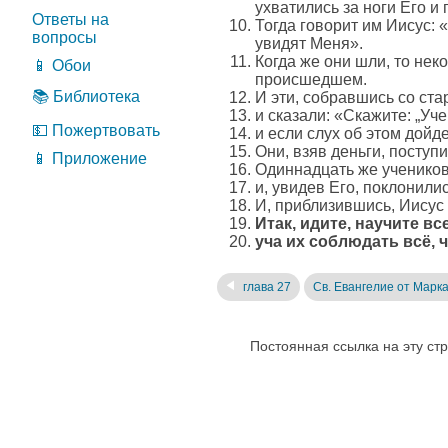
ухватились за ноги Его и
Ответы на
Тогда говорит им Иисус: 
вопросы
увидят Меня».
Когда же они шли, то нек
📱 Обои
происшедшем.
📚 Библиотека
И эти, собравшись со ст
и сказали: «Скажите: „Уче
💵 Пожертвовать
и если слух об этом дойд
Они, взяв деньги, поступ
📱 Приложение
Одиннадцать же учеников 
и, увидев Его, поклонили
И, приблизившись, Иисус
Итак, идите, научите вс
уча их соблюдать всё, ч
глава 27
Св. Евангелие от Марк
Постоянная ссылка на эту ст