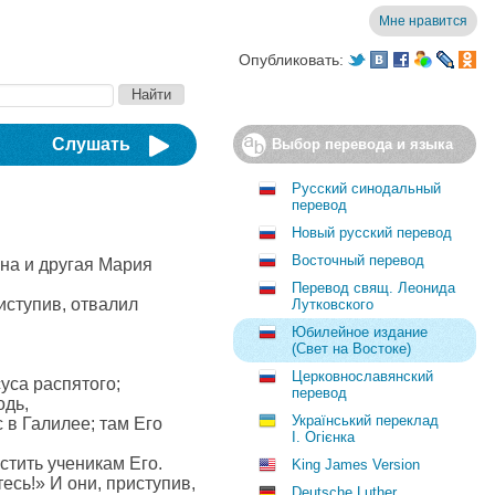
Мне нравится
Опубликовать:
Слушать
Выбор перевода и языка
Русский синодальный
перевод
Новый русский перевод
Восточный перевод
на и другая Мария
Перевод свящ. Леонида
иступив, отвалил
Лутковского
Юбилейное издание
(Свет на Востоке)
Церковнославянский
уса распятого;
перевод
одь,
Український переклад
 в Галилее; там Его
І. Огієнка
стить ученикам Его.
King James Version
тесь!» И они, приступив,
Deutsche Luther