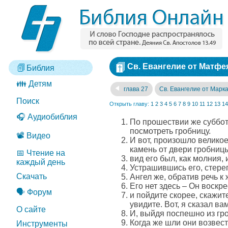
Св. Евангелие от Матфея
Библия
👪 Детям
глава 27
Св. Евангелие от Марк
Поиск
Открыть главу:
1
2
3
4
5
6
7
8
9
10
11
12
13
14
🎧 Аудиобиблия
По прошествии же суббот
посмотреть гробницу.
📽️ Видео
И вот, произошло великое
камень от двери гробницы
📅 Чтение на
вид его был, как молния, 
каждый день
Устрашившись его, стерег
Скачать
Ангел же, обратив речь к
Его нет здесь – Он воскре
🗣️ Форум
и пойдите скорее, скажит
увидите. Вот, я сказал ва
О сайте
И, выйдя поспешно из гро
Когда же шли они возвести
Инструменты