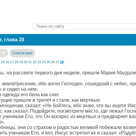
, глава 28
а
Список книг
15
16
17
18
19
20
21
22
23
24
25
26
27
28
ы, на рассвете первого дня недели, пришли Мария Магдали
 землетрясение, ибо ангел Господен, сошедший с небес, пр
 и сидел на нем;
и одежда его бела как снег.
ущие пришли в трепет и стали, как мертвые.
 женщинам, сказал: «Не бойтесь, ибо знаю, что вы ищете Иис
с, как сказал. Подойдите, посмотрите место, где лежал Госп
е ученикам Его, что Он воскрес из мертвых и предваряет вас
м».
бницы, они со страхом и радостью великой побежали возве
ть ученикам Его, и вот, Иисус встретил их и сказал: «Радуй