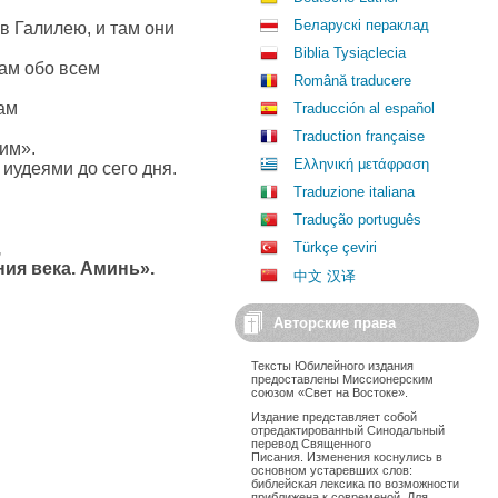
Беларускі пераклад
в Галилею, и там они
Biblia Tysiąclecia
кам обо всем
Română traducere
ам
Traducción al español
Traduction française
вим».
Ελληνική μετάφραση
 иудеями до сего дня.
Traduzione italiana
Tradução português
,
Türkçe çeviri
ния века.
Аминь».
中文 汉译
Авторские права
Тексты Юбилейного издания
предоставлены Миссионерским
союзом «Свет на Востоке».
Издание представляет собой
отредактированный Синодальный
перевод Священного
Писания. Изменения коснулись в
основном устаревших слов:
библейская лексика по возможности
приближена к современой. Для