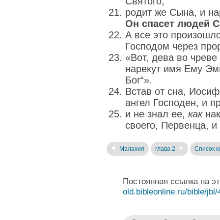
Святого;
родит же Сына, и н
Он спасет людей Св
А все это произошло
Господом через прор
«Вот, дева во чреве
нарекут имя Ему Эм
Бог“».
Встав от сна, Иосиф
ангел Господен, и п
и не знал ее,
как
нак
своего, Первенца, и
Малахия
глава 2
Список к
Постоянная ссылка на э
old.bibleonline.ru/bible/jbl