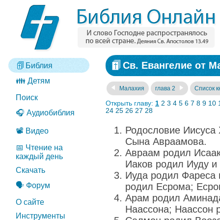
Св. Евангелие от М
Библия
👪 Детям
Малахия
глава 2
Список к
Поиск
Открыть главу:
1
2
3
4
5
6
7
8
9
10
24
25
26
27
28
🎧 Аудиобиблия
Родословие Иисуса 
📽️ Видео
Сына Авраамова.
📅 Чтение на
Авраам родил Исаак
каждый день
Иаков родил Иуду и 
Скачать
Иуда родил Фареса 
🗣️ Форум
родил Есрома; Есро
Арам родил Аминад
О сайте
Наассона; Наассон 
Инструменты