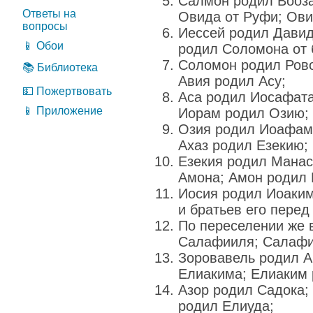
Салмон родил Вооза
Ответы на
Овида от Руфи; Ови
вопросы
Иессей родил Давида
📱 Обои
родил Соломона от 
Соломон родил Ров
📚 Библиотека
Авия родил Асу;
💵 Пожертвовать
Аса родил Иосафата
📱 Приложение
Иорам родил Озию;
Озия родил Иоафам
Ахаз родил Езекию;
Езекия родил Манас
Амона; Амон родил 
Иосия родил Иоаки
и братьев его пере
По переселении же 
Салафииля; Салафи
Зоровавель родил А
Елиакима; Елиаким 
Азор родил Садока;
родил Елиуда;