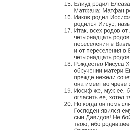
Елиуд родил Елеаза
Матфана; Матфан р
Иаков родил Иосифа
родился Иисус, наз
Итак, всех родов от
четырнадцать родов;
переселения в Вави
и от переселения в 
четырнадцать родов
Рождество Иисуса Х
обручении матери Е
прежде нежели сочет
она имеет во чреве 
Иосиф же, муж ее, 
огласить ее, хотел т
Но когда он помыслил
Господен явился ему
сын Давидов! Не бо
твою, ибо родившеес