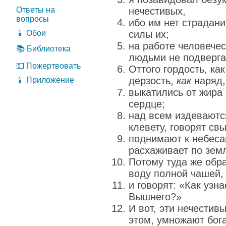
Ответы на
нечестивых,
вопросы
ибо им нет страдани
📱 Обои
силы их;
на работе человечес
📚 Библиотека
людьми не подверга
💵 Пожертвовать
Оттого гордость, ка
дерзость,
как
наряд,
📱 Приложение
выкатились от жира 
сердце;
над всем издеваютс
клевету, говорят свы
поднимают к небесам
расхаживает по зем
Потому туда же обра
воду полной чашей,
и говорят: «Как узна
Вышнего?»
И вот, эти нечестив
этом, умножают бога