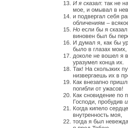
И я сказал
: так не 
мое, и омывал в нев
и подвергал себя ра
обличениям – всяко
Но
если бы я сказал:
виновен был бы пер
И думал я, как бы ур
было в глазах моих,
доколе не вошел я 
уразумел конца их.
Так! На скользких п
низвергаешь их в пр
Как внезапно пришли
погибли от ужасов!
Как сновидение по п
Господи, пробудив
и
Когда кипело сердце
внутренность моя,
тогда я был невежда