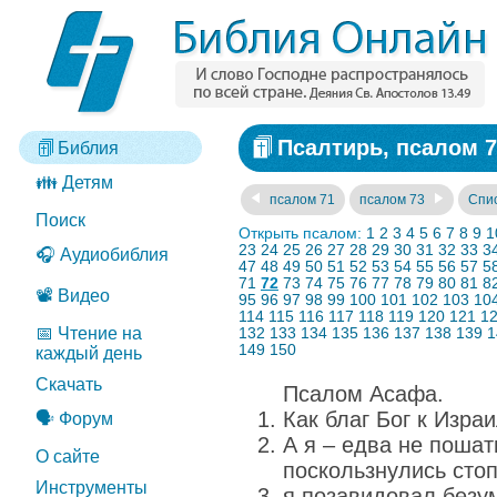
Псалтирь, псалом 7
Библия
👪 Детям
псалом 71
псалом 73
Спис
Поиск
Открыть псалом:
1
2
3
4
5
6
7
8
9
1
23
24
25
26
27
28
29
30
31
32
33
3
🎧 Аудиобиблия
47
48
49
50
51
52
53
54
55
56
57
5
71
72
73
74
75
76
77
78
79
80
81
8
📽️ Видео
95
96
97
98
99
100
101
102
103
10
114
115
116
117
118
119
120
121
1
📅 Чтение на
132
133
134
135
136
137
138
139
1
149
150
каждый день
Скачать
Псалом Асафа.
Как благ Бог к Изра
🗣️ Форум
А я – едва не пошат
О сайте
поскользнулись стоп
Инструменты
я позавидовал безу