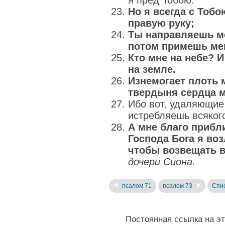
я пред Тобою.
Но я всегда с Тоб
правую руку;
Ты направляешь м
потом примешь мен
Кто мне на небе? И
на земле.
Изнемогает плоть 
твердыня сердца м
Ибо вот, удаляющие 
истребляешь всяког
А мне благо прибли
Господа Бога я во
чтобы возвещать в
дочери Сиона.
псалом 71
псалом 73
Спис
Постоянная ссылка на э