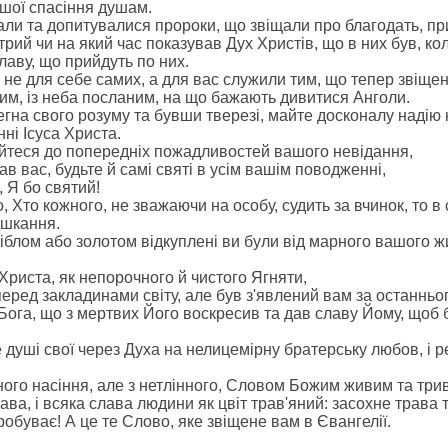
ашої спасіння душам.
али та допитувалися пророки, що звіщали про благодать, пр
рий чи на який час показував Дух Христів, що в них був, ко
лаву, що прийдуть по них.
и не для себе самих, а для вас служили тим, що тепер звіще
им, із неба посланим, на що бажають дивитися Анголи.
егна свого розуму та бувши тверезі, майте досконалу надію 
ні Ісуса Христа.
уйтеся до попередніх пожадливостей вашого невідання,
в вас, будьте й самі святі в усім вашім поводженні,
, Я бо святий!
о, Хто кожного, не зважаючи на особу, судить за вчинок, то в
ешкання.
сріблом або золотом відкуплені ви були від марного вашого 
Христа, як непорочного й чистого Ягняти,
еред закладинами світу, але був з'явлений вам за останньог
 Бога, що з мертвих Його воскресив та дав славу Йому, щоб 
 душі свої через Духа на нелицемірну братерську любов, і 
нного насіння, але з нетлінного, Словом Божим живим та три
ава, і всяка слава людини як цвіт трав'яний: засохне трава т
обуває! А це те Слово, яке звіщене вам в Євангелії.