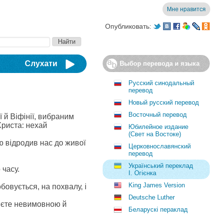
Мне нравится
Опубликовать:
Слухати
Выбор перевода и языка
Русский синодальный
перевод
Новый русский перевод
Восточный перевод
ї й Віфінії, вибраним
Христа: нехай
Юбилейное издание
(Свет на Востоке)
 відродив нас до живої
Церковнославянский
перевод
Український переклад
 часу.
І. Огієнка
King James Version
бовується, на похвалу, і
Deutsche Luther
дієте невимовною й
Беларускі пераклад