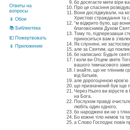
бо досягаєте мети віри в
Ответы на
Про це спасіння розвідув
вопросы
Вони досліджували, на кот
Христові страждання та с
📱 Обои
°м відкрито було, що вон
📚 Библиотека
благовісників Духом Свят
Тому то, підперезавши ст
💵 Пожертвовать
приноситься вам в з'явлен
Як слухняні, не застосов
📱 Приложение
але за Святим, що поклика
бо написано: Будьте святі
І коли ви Отцем звете Тог
вашого тимчасового зам
І знайте, що не тлінним 
від батьків,
але дорогоцінною кров'ю 
що призначений був іще п
Через Нього ви віруєте в
на Бога.
Послухом правді очистьте
любіть один одного,
бо народжені ви не з тлі
Бо кожне тіло немов та тр
а Слово Господнє повік пр