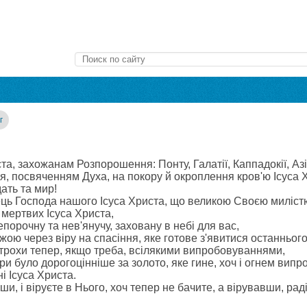
г
та, захожанам Розпорошення: Понту, Галатії, Каппадокії, Азі
я, посвяченням Духа, на покору й окроплення кров'ю Ісуса 
ать та мир!
ць Господа нашого Ісуса Христа, що великою Своєю милістю
 мертвих Ісуса Христа,
порочну та нев'янучу, заховану в небі для вас,
ою через віру на спасіння, яке готове з'явитися останнього
і трохи тепер, якщо треба, всілякими випробовуваннями,
и було дорогоцінніше за золото, яке гине, хоч і огнем випро
ні Ісуса Христа.
и, і віруєте в Нього, хоч тепер не бачите, а вірувавши, ра