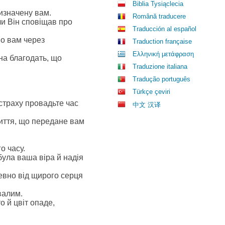
Biblia Tysiąclecia
изначену вам.
Română traducere
ли Він сповіщав про
Traducción al español
но вам через
Traduction française
Ελληνική μετάφραση
на благодать, що
Traduzione italiana
Tradução português
Türkçe çeviri
 страху провадьте час
中文 汉译
життя, що передане вам
о часу.
була ваша віра й надія
ревно від щирого серця
валим.
о й цвіт опаде,