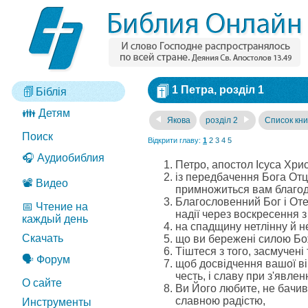
1 Петра, розділ 1
Біблія
👪 Детям
Якова
розділ 2
Список кни
Поиск
Відкрити главу:
1
2
3
4
5
🎧 Аудиобиблия
Петро, апостол Ісуса Хрис
із передбачення Бога Отц
📽️ Видео
примножиться вам благод
Благословенний Бог і Оте
📅 Чтение на
надії через воскресення з
каждый день
на спадщину нетлінну й не
Скачать
що ви бережені силою Бож
Тіштеся з того, засмучен
🗣️ Форум
щоб досвідчення вашої вір
честь, і славу при з'явлен
О сайте
Ви Його любите, не бачивш
славною радістю,
Инструменты