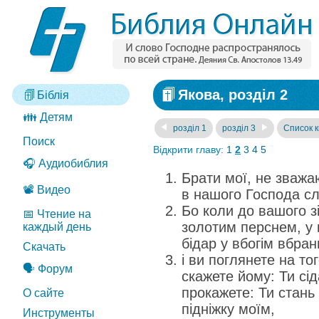
Якова, розділ 2
Біблія
👪 Детям
розділ 1
розділ 3
Список к
Поиск
Відкрити главу:
1
2
3
4
5
🎧 Аудиобиблия
Брати мої, не зважа
📽️ Видео
в нашого Господа сл
Бо коли до вашого зі
📅 Чтение на
золотим перснем, у ш
каждый день
бідар у вбогім вбранн
Скачать
і ви поглянете на тог
🗣️ Форум
скажете йому: Ти сід
прокажете: Ти стань 
О сайте
підніжку моїм,
Инструменты