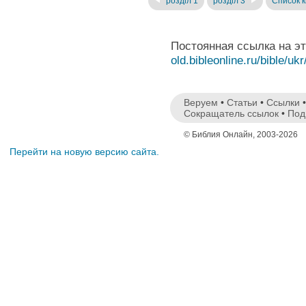
розділ 1
розділ 3
Список к
Постоянная ссылка на э
old.bibleonline.ru/bible/ukr
Веруем
•
Статьи
•
Ссылки
Сокращатель ссылок
•
Под
© Библия Онлайн, 2003-2026
Перейти на новую версию сайта.