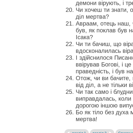
демони вірують, і тр
Чи хочеш ти знати, 
діл мертва?
Авраам, отець наш, 
був, як поклав був н
Ісака?
Чи ти бачиш, що віра
вдосконалилась віра 
І здійснилося Писан
ввірував Богові, і ц
праведність, і був н
Отож, чи ви бачите
від діл, а не тільки в
Чи так само і блудни
виправдалась, коли 
дорогою іншою випу
Бо як тіло без духа м
мертва!