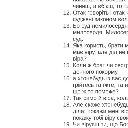
чиниш, а вб'єш, то т
Отак говоріть і отак 
суджені законом волі
Бо суд немилосердни
милосердя. Милосер
суд.
Яка користь, брати м
має віру, але діл не
віра?
Коли ж брат чи сестр
денного покорму,
а хтонебудь із вас д
грійтесь та їжте, та 
що ж то поможе?
Так само й віра, кол
Але скаже хтонебудь
діла; покажи мені вір
покажу тобі віру свою
Чи віруєш ти, що Бо