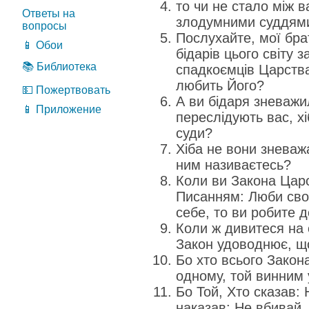
то чи не стало між в
Ответы на
злодумними суддям
вопросы
Послухайте, мої бра
📱 Обои
бідарів цього світу з
📚 Библиотека
спадкоємців Царства,
любить Його?
💵 Пожертвовать
А ви бідаря зневажил
📱 Приложение
переслідують вас, хі
суди?
Хіба не вони зневаж
ним називаєтесь?
Коли ви Закона Царс
Писанням: Люби свог
себе, то ви робите д
Коли ж дивитеся на о
Закон удоводнює, що
Бо хто всього Закона
одному, той винним 
Бо Той, Хто сказав:
наказав: Не вбивай.