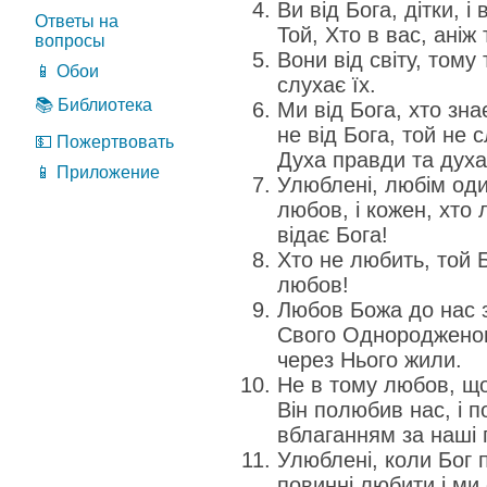
Ви від Бога, дітки, і
Ответы на
Той, Хто в вас, аніж т
вопросы
Вони від світу, тому 
📱 Обои
слухає їх.
📚 Библиотека
Ми від Бога, хто зна
не від Бога, той не 
💵 Пожертвовать
Духа правди та духа
📱 Приложение
Улюблені, любім оди
любов, і кожен, хто 
відає Бога!
Хто не любить, той Б
любов!
Любов Божа до нас 
Свого Однородженого
через Нього жили.
Не в тому любов, щ
Він полюбив нас, і 
вблаганням за наші г
Улюблені, коли Бог 
повинні любити і ми