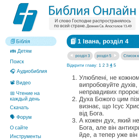
1 Івана, розділ 4
Біблія
👪 Детям
розділ 3
розділ 5
Список к
Поиск
Відкрити главу:
1
2
3
4
5
🎧 Аудиобиблия
Улюблені, не кожном
📽️ Видео
випробовуйте духів, 
неправдивих пророків
📅 Чтение на
Духа Божого цим піз
каждый день
визнає, що Ісус Хрис
Скачать
від Бога.
🗣️ Форум
А кожен дух, який не
Бога, але він антихр
О сайте
йде, а тепер уже він у
Инструменты