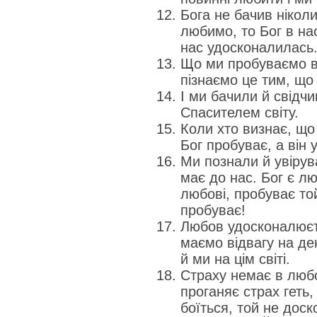
Бога не бачив ніколи
любимо, то Бог в на
нас удосконалилась
Що ми пробуваємо в 
пізнаємо це тим, що
І ми бачили й свідч
Спасителем світу.
Коли хто визнає, що 
Бог пробуває, а він у
Ми познали й увірув
має до нас. Бог є лю
любові, пробуває той 
пробуває!
Любов удосконалюєт
маємо відвагу на ден
й ми на цім світі.
Страху немає в люб
проганяє страх геть,
боїться, той не доск