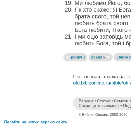
Ми любимо Його, бо
Як хто скаже: Я Бог
брата свого, той не
любить брата свого, 
Бога любити, Якого 
І ми оцю заповідь м
любить Бога, той і б
розділ 3
розділ 5
Список к
Постоянная ссылка на э
old.bibleonline.ru/bible/ukr
Веруем
•
Статьи
•
Ссылки
Сокращатель ссылок
•
Под
© Библия Онлайн, 2003-2026
Перейти на новую версию сайта.