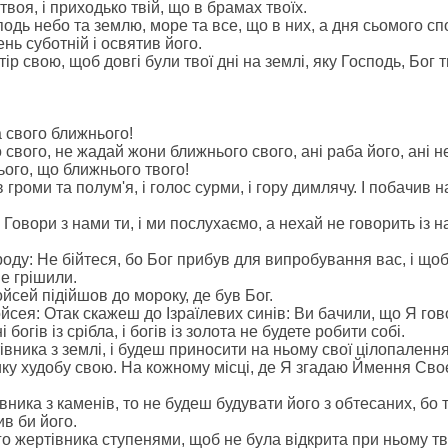
твоя, і приходько твій, що в брамах твоїх.
подь небо та землю, море та все, що в них, а дня сьомого с
нь суботній і освятив його.
р свою, щоб довгі були твої дні на землі, яку Господь, Бог тв
 свого ближнього!
вого, не жадай жони ближнього свого, ані раба його, ані не
сього, що ближнього твого!
 громи та полум'я, і голос сурми, і гору димлячу. І побачив на
 Говори з нами ти, і ми послухаємо, а нехай не говорить із 
оду: Не бійтеся, бо Бог прибув для випробування вас, і щоб
е грішили.
ойсей підійшов до мороку, де був Бог.
йсея: Отак скажеш до Ізраїлевих синів: Ви бачили, що Я гов
богів із срібла, і богів із золота не будете робити собі.
ника з землі, і будеш приносити на ньому свої цілопалення 
лику худобу свою. На кожному місці, де Я згадаю Ймення Сво
ника з каменів, то не будеш будувати його з обтесаних, бо 
ив би його.
го жертівника ступенями, щоб не була відкрита при ньому тв