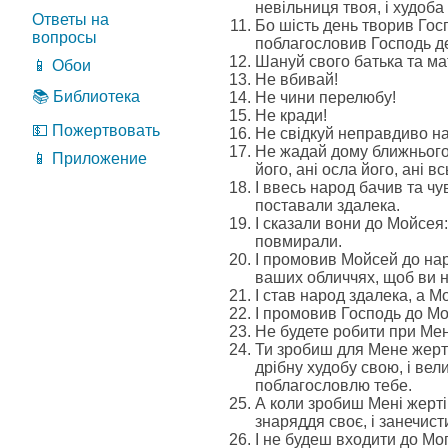
невільниця твоя, і худоба 
Ответы на
Бо шість день творив Гос
вопросы
поблагословив Господь де
Шануй свого батька та маті
📱 Обои
Не вбивай!
📚 Библиотека
Не чини перелюбу!
Не кради!
💵 Пожертвовать
Не свідкуй неправдиво на
Не жадай дому ближнього с
📱 Приложение
його, ані осла його, ані в
І ввесь народ бачив та чув
поставали здалека.
І сказали вони до Мойсея:
повмирали.
І промовив Мойсей до нар
ваших обличчях, щоб ви н
І став народ здалека, а М
І промовив Господь до Мо
Не будете робити при Мені 
Ти зробиш для Мене жертів
дрібну худобу свою, і ве
поблагословлю тебе.
А коли зробиш Мені жертів
знаряддя своє, і занечист
І не будеш входити до Мо