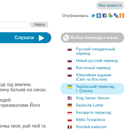
Мне нравится
Опубликовать:
Слухати
Выбор перевода и языка
Русский синодальный
перевод
Новый русский перевод
Восточный перевод
Юбилейное издание
(Свет на Востоке)
воді під землею.
Український переклад
вину батьків на синах,
І. Огієнка
King James Version
відей.
о призиватиме Його
Deutsche Luther
Беларускі пераклад
Biblia Tysiąclecia
очка твоя, раб твій та
Română traducere