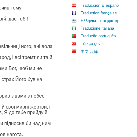
Traducción al español
почив тому
Traduction française
ій, дає тобі!
Ελληνική μετάφραση
Traduzione italiana
Tradução português
Türkçe çeviri
вільниці його, ані вола
中文 汉译
род, і всі тремтіли та й
нами Бог, щоб ми не
 страх Його був на
орив з вами з небес.
й свої мирні жертви, і
є, Я до тебе прийду й
ти підносив би над ним
оя нагота.