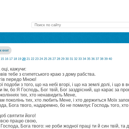
к книг
15
16
17
18
19
20
21
22
23
24
25
26
27
28
29
30
31
32
33
34
35
36
37
38
39
40
 оці, кажучи:
ивів тебе з єгипетського краю з дому рабства.
огів передо Мною!
ої подоби з того, що на небі вгорі, і що на землі долі, і що в 
и їм, бо Я Господь, Бог твій, Бог заздрісний, що карає за про
поколіннях тих, хто ненавидить Мене,
ам поколінь тих, хто любить Мене, і хто держиться Моїх запо
да, Бога твого, надаремно, бо не помилує Господь того, хт
щоб святити його!
 всю працю свою,
оспода, Бога твого: не роби жодної праці ти й син твій, та д