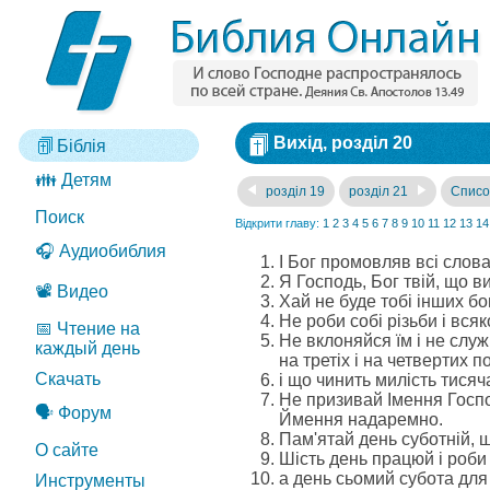
Вихід, розділ 20
Біблія
👪 Детям
розділ 19
розділ 21
Списо
Поиск
Відкрити главу:
1
2
3
4
5
6
7
8
9
10
11
12
13
14
🎧 Аудиобиблия
І Бог промовляв всі слова
Я Господь, Бог твій, що в
📽️ Видео
Хай не буде тобі інших б
Не роби собі різьби і всяк
📅 Чтение на
Не вклоняйся їм і не служ
каждый день
на третіх і на четвертих 
Скачать
і що чинить милість тисяч
Не призивай Імення Госпо
🗣️ Форум
Ймення надаремно.
Пам'ятай день суботній, 
О сайте
Шість день працюй і роби
а день сьомий субота для Г
Инструменты