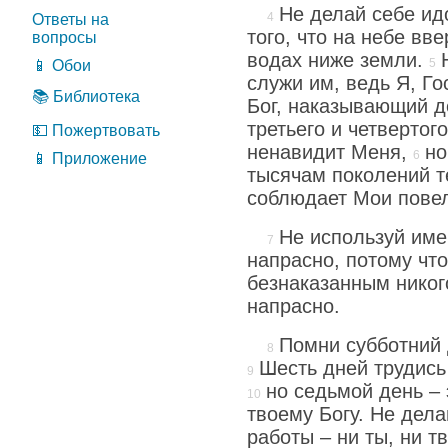
Не делай себе ид
Ответы на
того, что на небе вве
вопросы
водах ниже земли.
📱 Обои
служи им, ведь Я, Го
📚 Библиотека
Бог, наказывающий де
третьего и четвертого
💵 Пожертвовать
ненавидит Меня,
но
📱 Приложение
тысячам поколений те
соблюдает Мои пове
Не используй име
напрасно, потому что
безнаказанным никого
напрасно.
Помни субботний 
Шесть дней трудись
но седьмой день – 
твоему Богу. Не дела
работы – ни ты, ни т