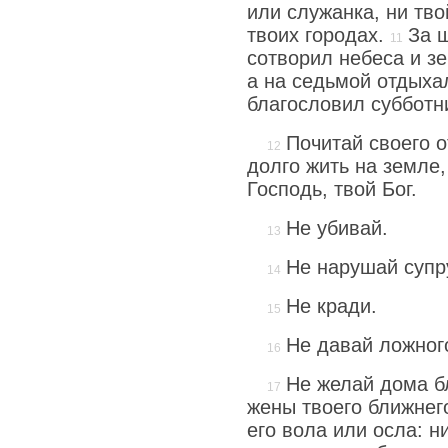
или служанка, ни тво
твоих городах.
За 
сотворил небеса и зе
а на седьмой отдыха
благословил субботни
Почитай своего о
долго жить на земле,
Господь, твой Бог.
Не убивай.
Не нарушай супр
Не кради.
Не давай ложного
Не желай дома б
жены твоего ближнего
его вола или осла: ни