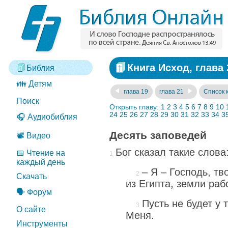
Книга Исход, глава 
Библия
👪 Детям
глава 19
глава 21
Список 
Поиск
Открыть главу:
1
2
3
4
5
6
7
8
9
10
24
25
26
27
28
29
30
31
32
33
34
3
🎧 Аудиобиблия
Десять заповедей
📽️ Видео
Бог сказал такие слова
📅 Чтение на
каждый день
– Я – Господь, тв
Скачать
из Египта, земли раб
🗣️ Форум
Пусть не будет у 
О сайте
Меня.
Инструменты