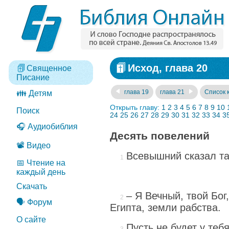
Исход, глава 20
Священное
Писание
глава 19
глава 21
Список 
👪 Детям
Открыть главу:
1
2
3
4
5
6
7
8
9
10
Поиск
24
25
26
27
28
29
30
31
32
33
34
3
🎧 Аудиобиблия
Десять повелений
📽️ Видео
Всевышний сказал та
📅 Чтение на
каждый день
Скачать
– Я Вечный, твой Бог
🗣️ Форум
Египта, земли рабства.
О сайте
Пусть не будет у теб