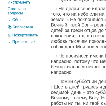
Инструменты
Не делай себе идола
Ответы на
вопросы
того, что на небе или на
земли.
Не поклоняйся и
📱 Обои
Вечный, твой Бог – рев
📚 Библиотека
детей за грехи отцов до 
💵 Пожертвовать
поколения, тех, кто нен
любовь тысячам поколе
📱 Приложение
соблюдает Мои повелен
Не произноси имени В
напрасно, потому что Ве
безнаказанным никого, к
напрасно.
Помни субботний ден
Шесть дней трудись и 
седьмой день – это субб
Вечному, твоему Богу. Н
работы ни ты, ни твой сы