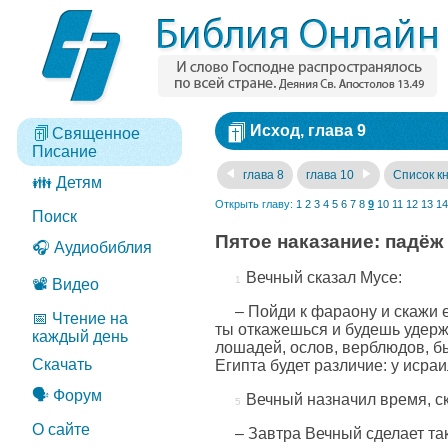
Исход, глава 9
Священное
Писание
глава 8
глава 10
Список кн
👪 Детям
Открыть главу:
1
2
3
4
5
6
7
8
9
10
11
12
13
14
Поиск
Пятое наказание: падёж
🎧 Аудиобиблия
Вечный сказал Мусе:
📽️ Видео
– Пойди к фараону и скажи 
📅 Чтение на
ты откажешься и будешь удерж
каждый день
лошадей, ослов, верблюдов, бы
Скачать
Египта будет различие: у исра
🗣️ Форум
Вечный назначил время, ск
О сайте
– Завтра Вечный сделает так