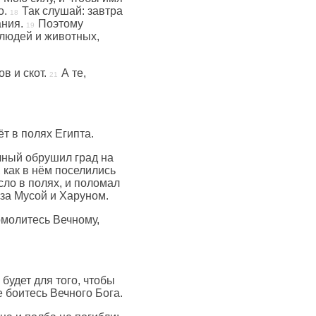
о.
Так слушай: завтра
ания.
Поэтому
х людей и животных,
в и скот.
А те,
ёт в полях Египта.
ечный обрушил град на
, как в нём поселились
сло в полях, и поломал
за Мусой и Харуном.
молитесь Вечному,
будет для того, чтобы
 боитесь Вечного Бога.