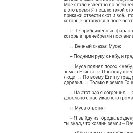
Моё стало известно по всей зе
в это время Я пошлю такой стр
прикажи отвести скот и всё, чт
которые останутся в поле без 
Те приближённые фараона,
которые пренебрегли посланием
Вечный сказал Мусе:
– Подними руку к небу, и гра
Муса поднял посох к небу
землю Египта.
Повсюду шёл г
люди.
По всему Египту град 
деревья.
Только в земле Гош
– На этот раз я согрешил, –
довольно с нас ужасного грома
Муса ответил:
– Я выйду из города, возден
ты знал, что хозяин земли – Ве