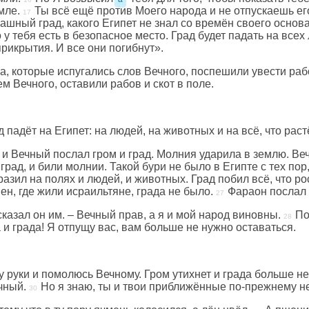
мле.
Ты всё ещё против Моего народа и не отпускаешь ег
ашный град, какого Египет не знал со времён своего основ
о у тебя есть в безопасное место. Град будет падать на все
прикрытия. И все они погибнут».
 которые испугались слов Вечного, поспешили увести рабо
 Вечного, оставили рабов и скот в поле.
д падёт на Египет: на людей, на животных и на всё, что раст
, и Вечный послал гром и град. Молния ударила в землю. В
рад, и били молнии. Такой бури не было в Египте с тех пор
разил на полях и людей, и животных. Град побил всё, что ро
ен, где жили исраильтяне, града не было.
Фараон послал 
 сказал он им. – Вечный прав, а я и мой народ виновны.
По
 и града! Я отпущу вас, вам больше не нужно оставаться.
у руки и помолюсь Вечному. Гром утихнет и града больше не 
чный.
Но я знаю, ты и твои приближённые по-прежнему не