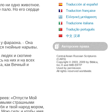
Traducción al español
ало ни одно животное.
 пало. Но его сердце
Traduction française
Ελληνική μετάφραση
Traduzione italiana
Tradução português
中文 汉译
 у фараона.
Она
Авторские права
ятся гнойные нарывы.
а людях и скотине
Central Asian Russian Scriptures
(CARS)
ь на них и на всех
Copyright © 2003, 2009 by Biblica,
а, как Вечный и
Inc.® and IMB-ERTP
Used by permission.
All rights reserved worldwide.
вреев: «Отпусти Мой
 самыми страшными
ебя и твой народ мором,
е Мою силу, и чтобы имя