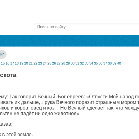
иг
15
16
17
18
19
20
21
22
23
24
25
26
27
28
29
30
31
32
33
34
35
36
37
38
39
40
 скота
ему: Так говорит Вечный, Бог евреев: «Отпусти Мой народ п
ивать их дальше,
рука Вечного поразит страшным мором т
ков и коров, овец и коз.
Но Вечный сделает так, что межд
ильтян не падёт ни одно животное».
азав:
 в этой земле.