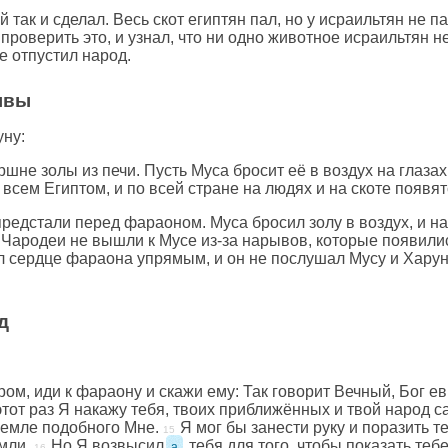
так и сделал. Весь скот египтян пал, но у исраильтян не п
роверить это, и узнал, что ни одно животное исраильтян не
е отпустил народ.
ывы
уну:
шне золы из печи. Пусть Муса бросит её в воздух на глазах
 всем Египтом, и по всей стране на людях и на скоте появ
 предстали перед фараоном. Муса бросил золу в воздух, и н
Чародеи не вышли к Мусе из-за нарывов, которые появилис
 сердце фараона упрямым, и он не послушал Мусу и Харун
д
ром, иди к фараону и скажи ему: Так говорит Вечный, Бог е
этот раз Я накажу тебя, твоих приближённых и твой народ
 земле подобного Мне.
Я мог бы занести руку и поразить т
мли.
Но Я возвысил
тебя для того, чтобы показать теб
a