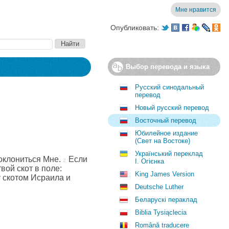
Мне нравится
Опубликовать:
Выбор перевода и языка
Русский синодальный
перевод
Новый русский перевод
Восточный перевод
Юбилейное издание
(Свет на Востоке)
Український переклад
оклониться Мне.
Если
І. Огієнка
вой скот в поле:
King James Version
у скотом Исраила и
Deutsche Luther
Беларускі пераклад
Biblia Tysiąclecia
Română traducere