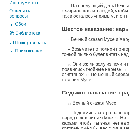
Инструменты
На следующий день Вечный 
Ответы на
Фараон послал людей, чтобы п
вопросы
так и осталось упрямым, и он н
📱 Обои
Шестое наказание: нар
📚 Библиотека
Вечный сказал Мусе и Хар
💵 Пожертвовать
– Возьмите по полной пригор
📱 Приложение
тонкой пылью будет витать над
Они взяли золу из печи и
появились гнойные нарывы.
египтянах.
Но Вечный сделал
говорил Мусе.
Седьмое наказание: гра
Вечный сказал Мусе:
– Поднимись завтра рано ут
народ поклониться Мне.
На 
карами, чтобы ты знал: нет на
который смёл бы вас с лица зе