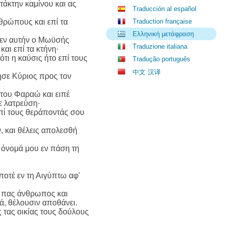
τάκτην καμίνου και ας
Traducción al español
ανθρώπους και επί τα
Traduction française
Ελληνική μετάφραση
σεν αυτήν ο Μωϋσής
Traduzione italiana
αι επί τα κτήνη·
τι η καύσις ήτο επί τους
Tradução português
中文 汉译
ησε Κύριος προς τον
του Φαραώ και ειπέ
ε λατρεύση·
επί τους θεράποντάς σου
ν, και θέλεις απολεσθή
ο όνομά μου εν πάση τη
ποτέ εν τη Αιγύπτω αφ'
τι πας άνθρωπος και
τά, θέλουσιν αποθάνει.
 τας οικίας τους δούλους