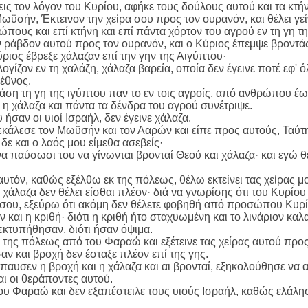
ις τον λόγον του Κυρίου, αφήκε τους δούλους αυτού και τα κτήν
ωϋσήν, Έκτεινον την χείρα σου προς τον ουρανόν, και θέλει γείν
ώπους και επί κτήνη και επί πάντα χόρτον του αγρού εν τη γη τ
ν ράβδον αυτού προς τον ουρανόν, και ο Κύριος έπεμψε βροντάς 
Κύριος έβρεξε χάλαζαν επί την γην της Αιγύπτου·
ογίζον εν τη χαλάζη, χάλαζα βαρεία, οποία δεν έγεινε ποτέ εφ' ό
έθνος.
άση τη γη της ιγύπτου παν το εν τοις αγροίς, από ανθρώπου έω
 η χάλαζα και πάντα τα δένδρα του αγρού συνέτριψε.
ήσαν οι υιοί Ισραήλ, δεν έγεινε χάλαζα.
κάλεσε τον Μωϋσήν και τον Ααρών και είπε προς αυτούς, Ταύτ
 δε και ο λαός μου είμεθα ασεβείς·
να παύσωσι του να γίνωνται βρονταί Θεού και χάλαζα· και εγώ θ
υτόν, καθώς εξέλθω εκ της πόλεως, θέλω εκτείνει τας χείρας μο
χάλαζα δεν θέλει είσθαι πλέον· διά να γνωρίσης ότι του Κυρίου 
 σου, εξεύρω ότι ακόμη δεν θέλετε φοβηθή από προσώπου Κυρί
 και η κριθή· διότι η κριθή ήτο σταχυωμένη και το λινάριον κα
 εκτυπήθησαν, διότι ήσαν όψιμα.
της πόλεως από του Φαραώ και εξέτεινε τας χείρας αυτού προς 
αν και βροχή δεν έσταξε πλέον επί της γης.
έπαυσεν η βροχή και η χάλαζα και αι βρονταί, εξηκολούθησε να
αι οι θεράποντες αυτού.
ου Φαραώ και δεν εξαπέστειλε τους υιούς Ισραήλ, καθώς ελάλησ