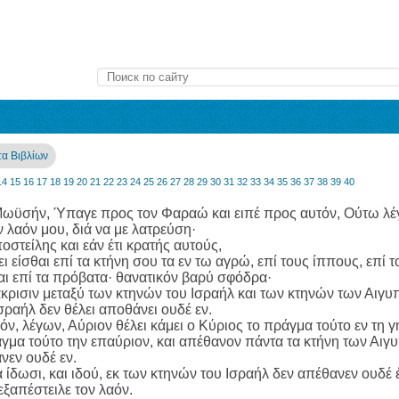
τα Βιβλίων
14
15
16
17
18
19
20
21
22
23
24
25
26
27
28
29
30
31
32
33
34
35
36
37
38
39
40
Μωϋσήν, Ύπαγε προς τον Φαραώ και ειπέ προς αυτόν, Ούτω λέγ
 λαόν μου, διά να με λατρεύση·
ποστείλης και εάν έτι κρατής αυτούς,
ει είσθαι επί τα κτήνη σου τα εν τω αγρώ, επί τους ίππους, επί τ
και επί τα πρόβατα· θανατικόν βαρύ σφόδρα·
ιάκρισιν μεταξύ των κτηνών του Ισραήλ και των κτηνών των Αιγυ
σραήλ δεν θέλει αποθάνει ουδέ εν.
όν, λέγων, Αύριον θέλει κάμει ο Κύριος το πράγμα τούτο εν τη γ
άγμα τούτο την επαύριον, και απέθανον πάντα τα κτήνη των Αιγ
νεν ουδέ εν.
ίδωσι, και ιδού, εκ των κτηνών του Ισραήλ δεν απέθανεν ουδέ 
εξαπέστειλε τον λαόν.