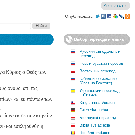
Мне нравится
Опубликовать:
Выбор перевода и языка
Русский синодальный
перевод
Новый русский перевод
Восточный перевод
ει Κύριος ο Θεός των
Юбилейное издание
(Свет на Востоке)
ους όνους, επί τας
Український переклад
І. Огієнка
πτίων· και εκ πάντων των
King James Version
η.
Deutsche Luther
υπτίων· εκ δε των κτηνών
Беларускі пераклад
Biblia Tysiąclecia
έν· και εσκληρύνθη η
Română traducere