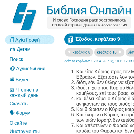
Έξοδος, κεφάλαιο 9
Αγία Γραφή
👪 Детям
κεφάλαιο 8
κεφάλαιο 10
λίσ
Поиск
Δείτε το κεφάλαιο:
1
2
3
4
5
6
7
8
9
10
11
12
13
🎧 Аудиобиблия
Και είπε Κύριος προς τον 
Εβραίων. Εξαπόστειλον τον
📽️ Видео
διότι, εάν δεν θέλης να εξα
ιδού, η χειρ του Κυρίου θέλ
📅 Чтение на
καμήλους, επί τους βόας, 
каждый день
και θέλει κάμει ο Κύριος δ
Скачать
ανηκόντων εις τους υιούς Ι
Και διώρισεν ο Κύριος καιρ
🗣️ Форум
Και έκαμεν ο Κύριος το πρ
των υιών Ισραήλ δεν απέθα
О сайте
Και απέστειλεν ο Φαραώ να 
καρδία του Φαραώ και δεν 
Инструменты