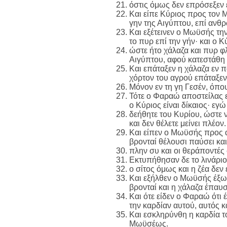
όστις όμως δεν επρόσεξεν ε
Και είπε Κύριος προς τον Μ
γην της Αιγύπτου, επί ανθρ
Και εξέτεινεν ο Μωϋσής τη
το πυρ επί την γήν· και ο 
ώστε ήτο χάλαζα και πυρ φλ
Αιγύπτου, αφού κατεστάθη 
Και επάταξεν η χάλαζα εν π
χόρτον του αγρού επάταξεν
Μόνον εν τη γη Γεσέν, όπου 
Τότε ο Φαραώ αποστείλας ε
ο Κύριος είναι δίκαιος· εγώ
δεήθητε του Κυρίου, ώστε 
και δεν θέλετε μείνει πλέον.
Και είπεν ο Μωϋσής προς α
βρονταί θέλουσι παύσει και 
πλην συ και οι θεράποντές
Εκτυπήθησαν δε το λινάριον
ο σίτος όμως και η ζέα δεν
Και εξήλθεν ο Μωϋσής έξω 
βρονταί και η χάλαζα έπαυσ
Και ότε είδεν ο Φαραώ ότι 
την καρδίαν αυτού, αυτός κ
Και εσκληρύνθη η καρδία τ
Μωϋσέως.