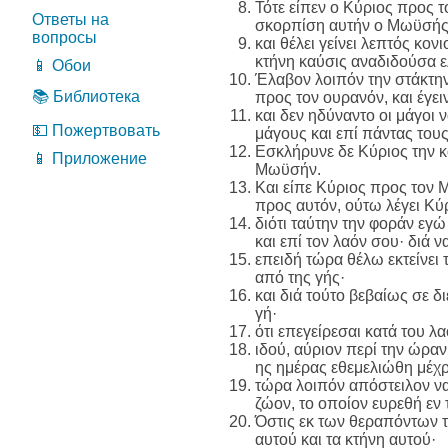
Τότε είπεν ο Κύριος προς 
Ответы на
σκορπίση αυτήν ο Μωϋσής
вопросы
και θέλει γείνει λεπτός κον
κτήνη καύσις αναδιδούσα ε
📱 Обои
Έλαβον λοιπόν την στάκτη
📚 Библиотека
προς τον ουρανόν, και έγε
και δεν ηδύναντο οι μάγοι 
💵 Пожертвовать
μάγους και επί πάντας τους
Εσκλήρυνε δε Κύριος την κ
📱 Приложение
Μωϋσήν.
Και είπε Κύριος προς τον
προς αυτόν, ούτω λέγει Κύ
διότι ταύτην την φοράν εγ
και επί τον λαόν σου· διά ν
επειδή τώρα θέλω εκτείνει 
από της γής·
και διά τούτο βεβαίως σε δ
γή·
ότι επεγείρεσαι κατά του λ
ιδού, αύριον περί την ώραν
ης ημέρας εθεμελιώθη μέχρ
τώρα λοιπόν απόστειλον να 
ζώον, το οποίον ευρεθή εν τ
Όστις εκ των θεραπόντων τ
αυτού και τα κτήνη αυτού·