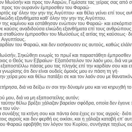
τον Μωϋσήν και προς τον Ααρών, Γεμίσατε τας χείρας σας από σ
 προς τον ουρανόν έμπροσθεν του Φαραώ·
ιορτός εφ' όλην την γην της Αιγύπτου· και θέλει γείνει επί τους 
λκώδη εξανθήματα καθ' όλην την γην της Αιγύπτου.
ν της καμίνου και εστάθησαν ενώπιον του Φαραώ· και εσκόρπι
ινε καύσις αναδιδούσα ελκώδη εξανθήματα επί τους ανθρώπους κ
να σταθώσιν έμπροσθεν του Μωϋσέως εξ αιτίας της καύσεως· διό
 Αιγυπτίους.
αρδίαν του Φαραώ, και δεν εισήκουσεν εις αυτούς, καθώς ελάλ
 Μωϋσήν, Σηκώθητι ενωρίς το πρωΐ και παραστάθητι έμπροσθεν 
ριος ο Θεός των Εβραίων· Εξαπόστειλον τον λαόν μου, διά να μ
ώ εξαποστέλλω πάσας μου τας πληγάς επί την καρδίαν σου και 
α γνωρίσης ότι δεν είναι ουδείς όμοιός μου εν πάση τη γή·
την χείρα μου και θέλω πατάξει σε και τον λαόν σου με θανατικό
ιετήρησα, διά να δείξω εν σοι την δύναμίν μου και να κηρυχθή τ
αού μου, διά να μη εξαποστείλης αυτόν;
 ταύτην θέλω βρέξει χάλαζαν βαρείαν σφόδρα, οποία δεν έγεινε 
ι του νύν·
συνάξης τα κτήνη σου και πάντα όσα έχεις εν τοις αγροίς· διό
οις αγροίς και δεν φερθή εις οικίαν, και η χάλαζα καταβή επ' αυ
ου Φαραώ εφοβήθη τον λόγον του Κυρίου, συνήγαγε ταχέως εις