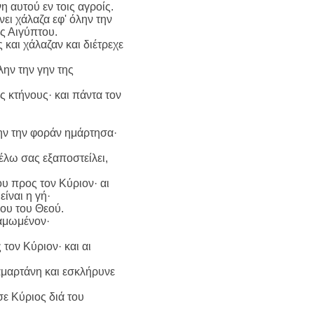
η αυτού εν τοις αγροίς.
ει χάλαζα εφ' όλην την
ης Αιγύπτου.
και χάλαζαν και διέτρεχε
λην την γην της
ς κτήνους· και πάντα τον
ην την φοράν ημάρτησα·
έλω σας εξαποστείλει,
υ προς τον Κύριον· αι
είναι η γή·
ου του Θεού.
λαμωμένον·
τον Κύριον· και αι
 αμαρτάνη και εσκλήρυνε
ε Κύριος διά του